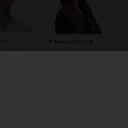
MAN
Psikolog S. Naz Özel
itesi, BESYO