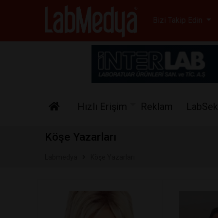
Labmedya - Laboratuv
Bizi Takip Edin
Hızlı Erişim
Reklam
LabSek
Köşe Yazarları
Labmedya
Köşe Yazarları