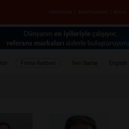
ar ve Sağlık Gazetes
Hakkımızda
|
Advertisement
|
Künye
tör
Firma Rehberi
Seri İlanlar
English 