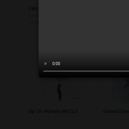
Fatma Yıldız
Dr.Yavuz Di
Dermatolog Deri ve Zührevi
Hastalıklar Uzmanı
Op. Dr. Hüseyin MUTLU
Osman Eren