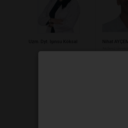
Uzm. Dyt. Işınsu Köksal
Nihat AYÇE
Akdeniz Ünivers