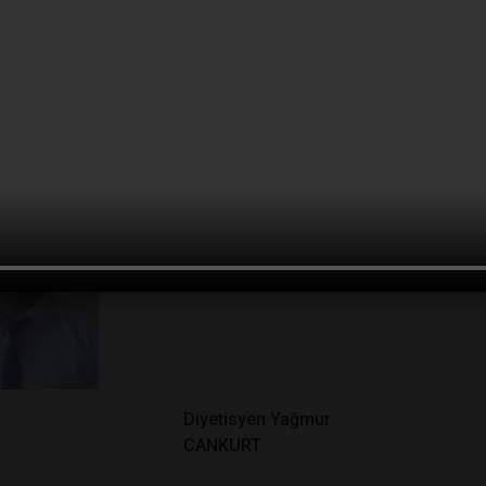
zdar
Dr. Mahmut YAZICI
Diyetisyen Yağmur
CANKURT