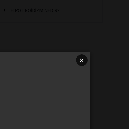
HİPOTİROİDİZM NEDİR?
×