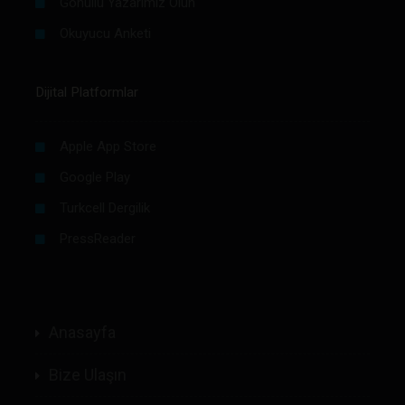
Gönüllü Yazarımız Olun
Okuyucu Anketi
Dijital Platformlar
Apple App Store
Google Play
Turkcell Dergilik
PressReader
Anasayfa
Bize Ulaşın