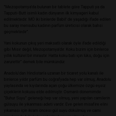
''Mezopotamya'da bulunan bir tablete göre Tapputi ya da
Tapputi-Butt isimli kadın dünyanın ilk kimyageri kabul
edilmektedir. MÖ iki binlerde Babil' de yaşadığı ifade edilen
bu saray mensubu kadının parfüm üreticisi olarak bahsi
geçmektedir''.
Yani kokunun çıkış yeri maksatlı olarak öyle ifade edildiği
gibi Mısır değil, Mezopotamya’dır. Koku bizim için binlerce
yıllık kültürel bir mirastır. Hatta koku batı için lüks, doğu için
zarurettir” demek bile mümkündür.
Anadolu’dan Hindistan’a uzanan bir ticaret yolu kanalı ile
binlerce yıldır parfüm bu coğrafyada hep var olmuş, Anadolu
yaylasında ve kıyılarında açan çoğu ülkemize özgü eşsiz
çiçeklerin kokusu elde edilmiştir. Osmanlı dönemimde
“Buhur Suyu” geleneği hep var olmuş, yeni yapılan camilerin
gülsuyu ile yıkanması adeti vardır. Eve gelen misafire elini
yıkaması için ikram öncesi gül suyu dökülmüş ve cami