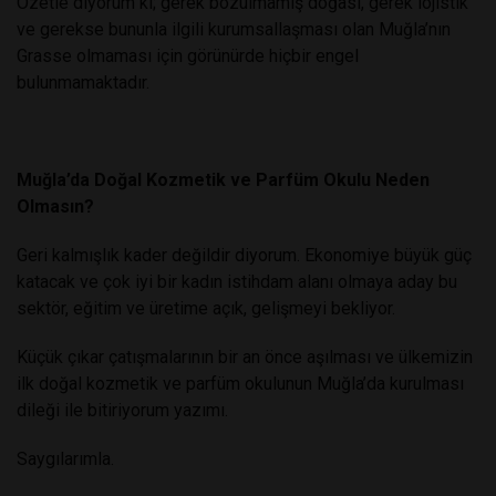
Özetle diyorum ki; gerek bozulmamış doğası, gerek lojistik
ve gerekse bununla ilgili kurumsallaşması olan Muğla’nın
Grasse olmaması için görünürde hiçbir engel
bulunmamaktadır.
Muğla’da Doğal Kozmetik ve Parfüm Okulu Neden
Olmasın?
Geri kalmışlık kader değildir diyorum. Ekonomiye büyük güç
katacak ve çok iyi bir kadın istihdam alanı olmaya aday bu
sektör, eğitim ve üretime açık, gelişmeyi bekliyor.
Küçük çıkar çatışmalarının bir an önce aşılması ve ülkemizin
ilk doğal kozmetik ve parfüm okulunun Muğla’da kurulması
dileği ile bitiriyorum yazımı.
Saygılarımla.