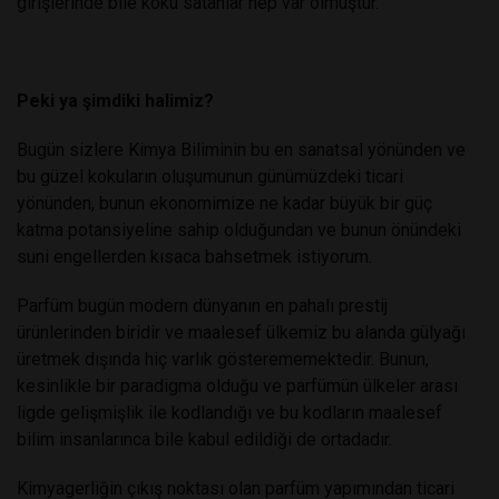
girişlerinde bile koku satanlar hep var olmuştur.
Peki ya şimdiki halimiz?
Bugün sizlere Kimya Biliminin bu en sanatsal yönünden ve
bu güzel kokuların oluşumunun günümüzdeki ticari
yönünden, bunun ekonomimize ne kadar büyük bir güç
katma potansiyeline sahip olduğundan ve bunun önündeki
suni engellerden kısaca bahsetmek istiyorum.
Parfüm bugün modern dünyanın en pahalı prestij
ürünlerinden biridir ve maalesef ülkemiz bu alanda gülyağı
üretmek dışında hiç varlık gösterememektedir. Bunun,
kesinlikle bir paradigma olduğu ve parfümün ülkeler arası
ligde gelişmişlik ile kodlandığı ve bu kodların maalesef
bilim insanlarınca bile kabul edildiği de ortadadır.
Kimyagerliğin çıkış noktası olan parfüm yapımından ticari