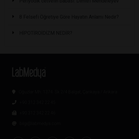
Periyodik cetvelin babası: Dimitri Mendeleyev
8 Felsefi Öğretiye Göre Hayatın Anlamı Nedir?
HİPOTİROİDİZM NEDİR?
Oğuzlar Mh. 1374. Sk 2/4 Balgat, Çankaya / Ankara
+90 312 342 22 45
+90 312 342 22 46
bilgi@labmedya.com