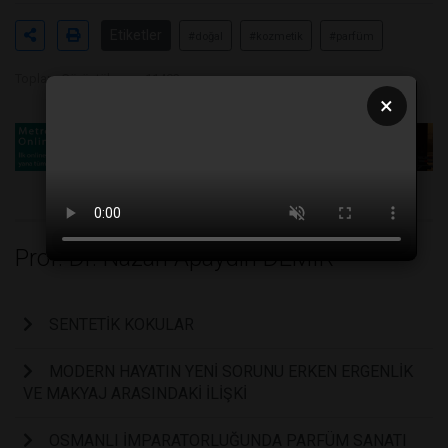
Etiketler
#doğal
#kozmetik
#parfüm
Toplam Görüntülenme 11402
×
Prof. Dr. Nazan Apaydin DEMIR
SENTETİK KOKULAR
MODERN HAYATIN YENİ SORUNU ERKEN ERGENLİK
VE MAKYAJ ARASINDAKİ İLİŞKİ
OSMANLI İMPARATORLUĞUNDA PARFÜM SANATI