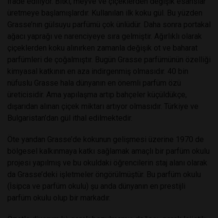
ifade ediliyor. Bitki, meyve ve çiçeklerden değişik esanslar
üretmeye başlamışlardır. Kullanılan ilk koku gül. Bu yüzden
Grasse’nın gülsuyu parfümü çok ünlüdür. Daha sonra portakal
ağacı yaprağı ve narenciyeye sıra gelmiştir. Ağırlıklı olarak
çiçeklerden koku alınırken zamanla değişik ot ve baharat
parfümleri de çoğalmıştır. Bugün Grasse parfümünün özelliği
kimyasal katkının en aza indirgenmiş olmasıdır. 40 bin
nüfuslu Grasse hala dünyanın en önemli parfüm özü
üreticisidir. Ama yapılaşma artıp bahçeler küçüldükçe,
dışarıdan alınan çiçek miktarı artıyor olmasıdır. Türkiye ve
Bulgaristan’dan gül ithal edilmektedir.
Öte yandan Grasse’de kokunun gelişmesi üzerine 1970 de
bölgesel kalkınmaya katkı sağlamak amaçlı bir parfüm okulu
projesi yapılmış ve bu okuldaki öğrencilerin staj alanı olarak
da Grasse’deki işletmeler öngörülmüştür. Bu parfüm okulu
(İsipca ve parfüm okulu) şu anda dünyanın en prestijli
parfüm okulu olup bir markadır.