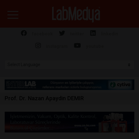
Labmedya - Laboratuv
facebook
twitter
linkedin
instagram
youtube
Prof. Dr. Nazan Apaydin DEMIR