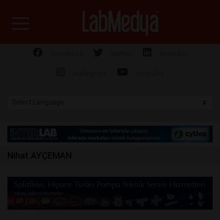
Labmedya - Laboratuv
facebook
twitter
linkedin
instagram
youtube
Nihat AYÇEMAN