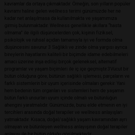
kavramlar da ortaya çıkmaktadır. Örneğin, son yılların popüler
kavramı haline gelen wellness terimi günümüzde her ne
kadar net anlaşılmasa da kullanılmakta ve yaşamımıza
girmiş bulunmaktadır. Wellness genellikle akıllara “hasta
olmama” ile ilgili düşüncelerden çok, kişinin fiziksel,
psikolojik ve ruhsal açıdan tamamıyla iyi ve formda olma
düşüncesini savunur 3 Sağlıklı ve zinde olma yargısı ayrıca
bireylerin hayatlarını kaliteli bir biçimde idame edebilmeleri
amacı üzerine inşa edilişi birçok geleneksel, alternatif
programlar ve yaşam biçimleri ile iç içe geçmiştir.3Vücut bir
bütün olduğuna göre, bütünün sağlıklı işlemesi, parçaların ve
farklı sistemlerin bir uyum içerisinde olmaları gerekir. Yani
hem bedenin tüm organları ve sistemleri hem de yaşamın
bütün farklı unsurları uyum içinde olmalı ve bütünlüğün
ahengini yaratmalıdır. Günümüzde, bunu elde etmenin en iyi
tercihleri arasında doğal terapiler ve wellness anlayışları
yatmaktadır. Kısaca, doğal/sağlıklı yaşam kavramından ayrı
olmayan ve bütünleyen wellness anlayışının doğal terapiler
anlayışı ile bir bütün olduğu görülmektedir.