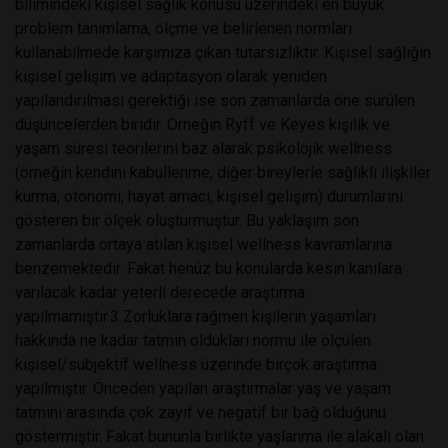
bilimindeki kişisel sağlık konusu üzerindeki en büyük
problem tanımlama, ölçme ve belirlenen normları
kullanabilmede karşımıza çıkan tutarsızlıktır. Kişisel sağlığın
kişisel gelişim ve adaptasyon olarak yeniden
yapılandırılması gerektiği ise son zamanlarda öne sürülen
düşüncelerden biridir. Örneğin Ryff ve Keyes kişilik ve
yaşam süresi teorilerini baz alarak psikolojik wellness
(örneğin kendini kabullenme, diğer bireylerle sağlıklı ilişkiler
kurma, otonomi, hayat amacı, kişisel gelişim) durumlarını
gösteren bir ölçek oluşturmuştur. Bu yaklaşım son
zamanlarda ortaya atılan kişisel wellness kavramlarına
benzemektedir. Fakat henüz bu konularda kesin kanılara
varılacak kadar yeterli derecede araştırma
yapılmamıştır.3 Zorluklara rağmen kişilerin yaşamları
hakkında ne kadar tatmin oldukları normu ile ölçülen
kişisel/subjektif wellness üzerinde birçok araştırma
yapılmıştır. Önceden yapılan araştırmalar yaş ve yaşam
tatmini arasında çok zayıf ve negatif bir bağ olduğunu
göstermiştir. Fakat bununla birlikte yaşlanma ile alakalı olan