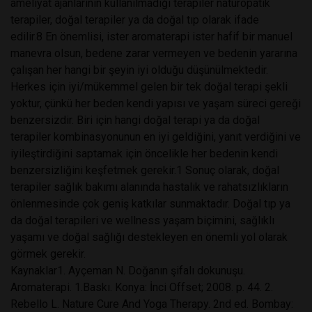
ameliyat ajanlarının kullanılmadığı terapiler naturopatik
terapiler, doğal terapiler ya da doğal tıp olarak ifade
edilir.8 En önemlisi, ister aromaterapi ister hafif bir manuel
manevra olsun, bedene zarar vermeyen ve bedenin yararına
çalışan her hangi bir şeyin iyi olduğu düşünülmektedir.
Herkes için iyi/mükemmel gelen bir tek doğal terapi şekli
yoktur, çünkü her beden kendi yapısı ve yaşam süreci gereği
benzersizdir. Biri için hangi doğal terapi ya da doğal
terapiler kombinasyonunun en iyi geldiğini, yanıt verdiğini ve
iyileştirdiğini saptamak için öncelikle her bedenin kendi
benzersizliğini keşfetmek gerekir.1 Sonuç olarak, doğal
terapiler sağlık bakımı alanında hastalık ve rahatsızlıkların
önlenmesinde çok geniş katkılar sunmaktadır. Doğal tıp ya
da doğal terapileri ve wellness yaşam biçimini, sağlıklı
yaşamı ve doğal sağlığı destekleyen en önemli yol olarak
görmek gerekir.
Kaynaklar1. Ayçeman N. Doğanın şifalı dokunuşu.
Aromaterapi. 1.Baskı. Konya: İnci Offset; 2008. p. 44. 2.
Rebello L. Nature Cure And Yoga Therapy. 2nd ed. Bombay: