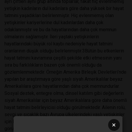
ayrı çiftleri aynı grup altında toplarlar, fakat hiç evlenmemiş
yetişkin kadınların dul kadınlara göre daha yüksek bir hayat
tatmini yaşadıkları belirlenmiştir. Hiç evlenmemiş olan
yetişkinler kariyerlerine dul kadınlardan daha çok
odaklanmıştır ve bu da hayatlarından daha çok memnun
olmalarını sağlamıştır. İleri yaştaki yetişkinlerin
hayatlarındaki büyük rol kaybı nedeniyle hayat tatmini
oranlarının düşük olduğu belirlenmiştir.3Bütün bu etkenlerin
hayat tatmini kavramına çeşitli şekilde etki etmesinin yanı
sıra bu farklılıkların bazen çok önemli olduğu da
gözlemlenmektedir. Örneğin Amerika Birleşik Devletleri’nde
yapılan bir araştırmaya göre yaşlı siyah Amerikalılar beyaz
Amerikalılara göre hayatlarından daha çok memnundurlar.
Sosyal destek, entegre olma, dinsel katılım gibi değerlerin
siyah Amerikalılar için beyaz Amerikalılara göre daha önemli
hayat tatmini belirleyicisi olduğu görülmektedir. Ailenin rolü,
sevgi ve sıcaklık bazı Avrupa ülkelerindeki yaşlı yetişkinler
için Kuzey Amerika yaşlı yetişkinlerden daha önemli gibi
×
görünmektedir. Maalesef bu durumun nedeni henüz