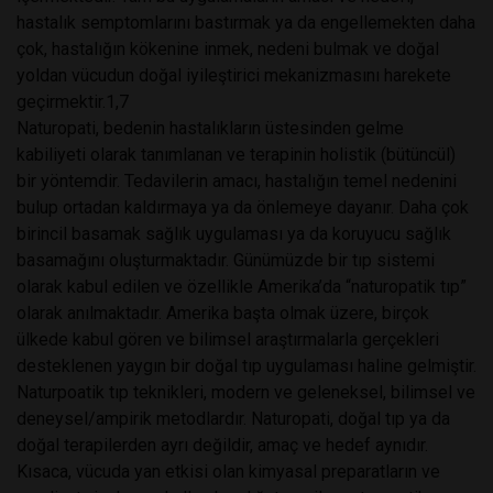
hastalık semptomlarını bastırmak ya da engellemekten daha
çok, hastalığın kökenine inmek, nedeni bulmak ve doğal
yoldan vücudun doğal iyileştirici mekanizmasını harekete
geçirmektir.1,7
Naturopati, bedenin hastalıkların üstesinden gelme
kabiliyeti olarak tanımlanan ve terapinin holistik (bütüncül)
bir yöntemdir. Tedavilerin amacı, hastalığın temel nedenini
bulup ortadan kaldırmaya ya da önlemeye dayanır. Daha çok
birincil basamak sağlık uygulaması ya da koruyucu sağlık
basamağını oluşturmaktadır. Günümüzde bir tıp sistemi
olarak kabul edilen ve özellikle Amerika’da “naturopatik tıp”
olarak anılmaktadır. Amerika başta olmak üzere, birçok
ülkede kabul gören ve bilimsel araştırmalarla gerçekleri
desteklenen yaygın bir doğal tıp uygulaması haline gelmiştir.
Naturpoatik tıp teknikleri, modern ve geleneksel, bilimsel ve
deneysel/ampirik metodlardır. Naturopati, doğal tıp ya da
doğal terapilerden ayrı değildir, amaç ve hedef aynıdır.
Kısaca, vücuda yan etkisi olan kimyasal preparatların ve