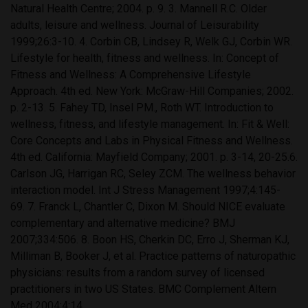
Natural Health Centre; 2004. p. 9. 3. Mannell R.C. Older
adults, leisure and wellness. Journal of Leisurability
1999;26:3-10. 4. Corbin CB, Lindsey R, Welk GJ, Corbin WR.
Lifestyle for health, fitness and wellness. In: Concept of
Fitness and Wellness: A Comprehensive Lifestyle
Approach. 4th ed. New York: McGraw-Hill Companies; 2002.
p. 2-13. 5. Fahey TD, Insel PM., Roth WT. Introduction to
wellness, fitness, and lifestyle management. In: Fit & Well:
Core Concepts and Labs in Physical Fitness and Wellness.
4th ed. California: Mayfield Company; 2001. p. 3-14, 20-25.6.
Carlson JG, Harrigan RC, Seley ZCM. The wellness behavior
interaction model. Int J Stress Management 1997;4:145-
69. 7. Franck L, Chantler C, Dixon M. Should NICE evaluate
complementary and alternative medicine? BMJ
2007;334:506. 8. Boon HS, Cherkin DC, Erro J, Sherman KJ,
Milliman B, Booker J, et al. Practice patterns of naturopathic
physicians: results from a random survey of licensed
practitioners in two US States. BMC Complement Altern
Med 2004;4:14