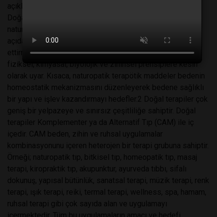
açıklanabilmiş değildir.3
Doğal tıp, doğal terapi Doğal terapi, tamamlayıcı ve
naturopatik ya da doğal tıbbın felsefi, bilimsel ve pratik
açıdan bağımsız bir dalıdır; sağlığı onarmak, devam
ettirmek, bedensel bozuklukları düzeltmek amacıyla
fiziksel, kimyasal, biyolojik ve zihinsel prensiplere kesin
olarak uyar. Kısaca, naturopatik terapötik maddeler bedenin
homeostatik mekanizmasını düzenleyerek bedene sağlıklı
bir yapı ve işlev kazandırmayı hedefler.2 Doğal terapiler çok
geniş bir yelpazeye ve sınırsız çeşitliliğe sahiptir. Doğal
terapiler Komplementer ya da Alternatif Tıp (CAM) ile iç
içedir. CAM beden, zihin ve ruhsal uygulamalar
kombinasyonunu içeren heterojen bir terapi grubuna sahiptir.
Örneği; naturopatik tıp, bitkisel tıp, homeopatik tıp, masaj
terapi, kiropraktik tıp, akupunktur, ayurveda tıbbı, sifalı
dokunuş, yapısal bütünlük, sanatsal terapi, müzik terapi, renk
terapi, ışık terapi, reiki, termal terapi, wellness, spa, hamam,
ruhsal terapi gibi çok sayıda alan ve uygulamayı
içermektedir. Tüm bu uygulamaların amacı ve hedefi,