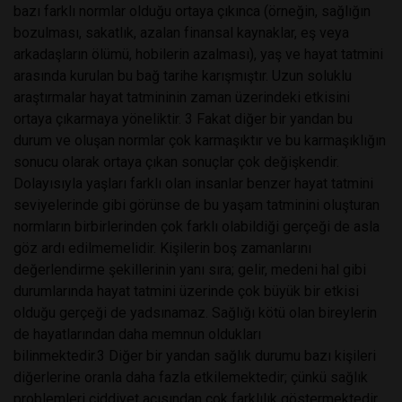
bazı farklı normlar olduğu ortaya çıkınca (örneğin, sağlığın
bozulması, sakatlık, azalan finansal kaynaklar, eş veya
arkadaşların ölümü, hobilerin azalması), yaş ve hayat tatmini
arasında kurulan bu bağ tarihe karışmıştır. Uzun soluklu
araştırmalar hayat tatmininin zaman üzerindeki etkisini
ortaya çıkarmaya yöneliktir. 3 Fakat diğer bir yandan bu
durum ve oluşan normlar çok karmaşıktır ve bu karmaşıklığın
sonucu olarak ortaya çıkan sonuçlar çok değişkendir.
Dolayısıyla yaşları farklı olan insanlar benzer hayat tatmini
seviyelerinde gibi görünse de bu yaşam tatminini oluşturan
normların birbirlerinden çok farklı olabildiği gerçeği de asla
göz ardı edilmemelidir. Kişilerin boş zamanlarını
değerlendirme şekillerinin yanı sıra; gelir, medeni hal gibi
durumlarında hayat tatmini üzerinde çok büyük bir etkisi
olduğu gerçeği de yadsınamaz. Sağlığı kötü olan bireylerin
de hayatlarından daha memnun oldukları
bilinmektedir.3 Diğer bir yandan sağlık durumu bazı kişileri
diğerlerine oranla daha fazla etkilemektedir; çünkü sağlık
problemleri ciddiyet açısından çok farklılık göstermektedir.