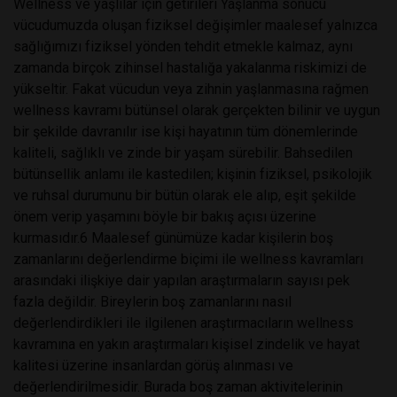
Wellness ve yaşlılar için getirileri Yaşlanma sonucu
vücudumuzda oluşan fiziksel değişimler maalesef yalnızca
sağlığımızı fiziksel yönden tehdit etmekle kalmaz, aynı
zamanda birçok zihinsel hastalığa yakalanma riskimizi de
yükseltir. Fakat vücudun veya zihnin yaşlanmasına rağmen
wellness kavramı bütünsel olarak gerçekten bilinir ve uygun
bir şekilde davranılır ise kişi hayatının tüm dönemlerinde
kaliteli, sağlıklı ve zinde bir yaşam sürebilir. Bahsedilen
bütünsellik anlamı ile kastedilen; kişinin fiziksel, psikolojik
ve ruhsal durumunu bir bütün olarak ele alıp, eşit şekilde
önem verip yaşamını böyle bir bakış açısı üzerine
kurmasıdır.6 Maalesef günümüze kadar kişilerin boş
zamanlarını değerlendirme biçimi ile wellness kavramları
arasındaki ilişkiye dair yapılan araştırmaların sayısı pek
fazla değildir. Bireylerin boş zamanlarını nasıl
değerlendirdikleri ile ilgilenen araştırmacıların wellness
kavramına en yakın araştırmaları kişisel zindelik ve hayat
kalitesi üzerine insanlardan görüş alınması ve
değerlendirilmesidir. Burada boş zaman aktivitelerinin