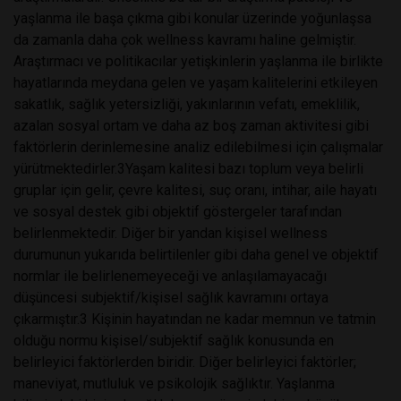
yaşlanma ile başa çıkma gibi konular üzerinde yoğunlaşsa
da zamanla daha çok wellness kavramı haline gelmiştir.
Araştırmacı ve politikacılar yetişkinlerin yaşlanma ile birlikte
hayatlarında meydana gelen ve yaşam kalitelerini etkileyen
sakatlık, sağlık yetersizliği, yakınlarının vefatı, emeklilik,
azalan sosyal ortam ve daha az boş zaman aktivitesi gibi
faktörlerin derinlemesine analiz edilebilmesi için çalışmalar
yürütmektedirler.3Yaşam kalitesi bazı toplum veya belirli
gruplar için gelir, çevre kalitesi, suç oranı, intihar, aile hayatı
ve sosyal destek gibi objektif göstergeler tarafından
belirlenmektedir. Diğer bir yandan kişisel wellness
durumunun yukarıda belirtilenler gibi daha genel ve objektif
normlar ile belirlenemeyeceği ve anlaşılamayacağı
düşüncesi subjektif/kişisel sağlık kavramını ortaya
çıkarmıştır.3 Kişinin hayatından ne kadar memnun ve tatmin
olduğu normu kişisel/subjektif sağlık konusunda en
belirleyici faktörlerden biridir. Diğer belirleyici faktörler;
maneviyat, mutluluk ve psikolojik sağlıktır. Yaşlanma