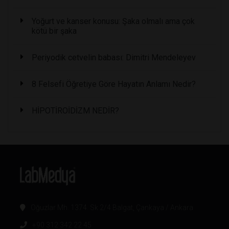
Yoğurt ve kanser konusu: Şaka olmalı ama çok
kötü bir şaka
Periyodik cetvelin babası: Dimitri Mendeleyev
8 Felsefi Öğretiye Göre Hayatın Anlamı Nedir?
HİPOTİROİDİZM NEDİR?
Oğuzlar Mh. 1374. Sk 2/4 Balgat, Çankaya / Ankara
+90 312 342 22 45