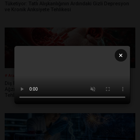
Tüketiyor: Tatlı Alışkanlığının Ardındaki Gizli Depresyon
ve Kronik Anksiyete Tehlikesi
×
# Araştırma
Diş Fırçalamamak Kalbinizi Nasıl Tehdit Ediyor:
Ağzınızdaki Gizli Bakterilerin Aort Kapağına Uzanan
Tehlikeli Yolculuğu