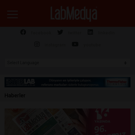
Labmedya - Laboratuv
facebook
twitter
linkedin
instagram
youtube
Haberler