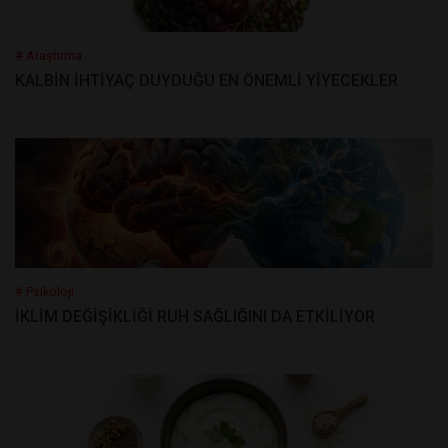
# Araştırma
KALBİN İHTİYAÇ DUYDUĞU EN ÖNEMLİ YİYECEKLER
# Psikoloji
İKLİM DEĞİŞİKLİĞİ RUH SAĞLIĞINI DA ETKİLİYOR