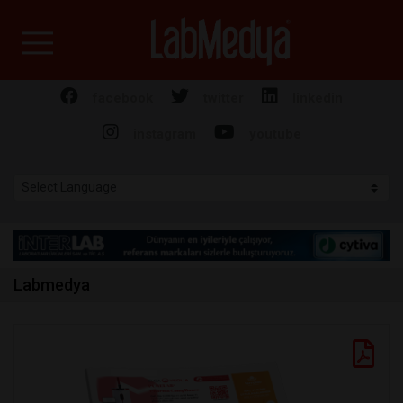
Labmedya - Laboratuv
facebook
twitter
linkedin
instagram
youtube
Labmedya