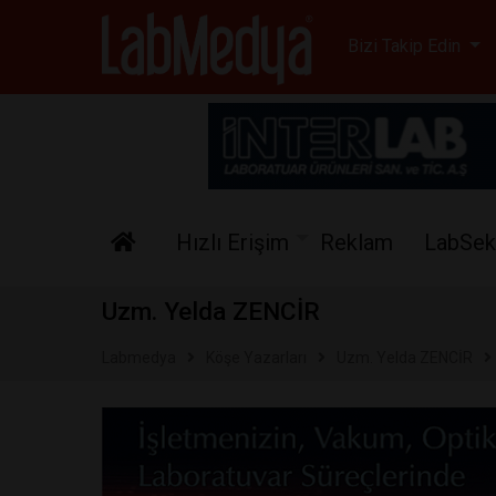
Labmedya - Laboratuv
Bizi Takip Edin
Hızlı Erişim
Reklam
LabSek
Uzm. Yelda ZENCİR
Labmedya
Köşe Yazarları
Uzm. Yelda ZENCİR