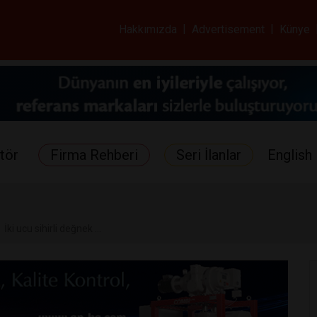
ar ve Sağlık Gazetes
Hakkımızda
|
Advertisement
|
Künye
tör
Firma Rehberi
Seri İlanlar
English 
İki ucu sihirli değnek ...