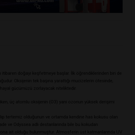
 itibaren doğayı keşfetmeye başlar. İlk öğrendiklerinden biri de
ğudur. Oksijenin tek başına yarattığı mucizelerin ötesinde,
 hayal gücümüzü zorlayacak niteliktedir.
 iken, üç atomlu oksijenin (O3) yani ozonun yüksek derişimi
açılıp tertemiz olduğunun ve ortamda kendine has kokusu olan
İlyade ve Odyssea adlı destanlarında bile bu kokudan
ozona ait olduğu bulunmuştur. Atmosferin üst katmanlarında UV