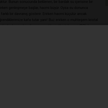
ktür. Bunun sonucunda beklenen, bir bardak su içerisine bir
 erirken genleşmeye başlar, hacmi büyür. Oysa su donunca
arklı bir davranış gösterir. Erirken hacmi küçülür ancak
öğrendiklerimize kafa tutar yani! Buz erirken o muhteşem kristal
’ a kadar hacim küçülmesi gerçekleşir. Kristal yapı +4°C’ de
.
dediğimiz “büyülü” madde yüzeyden donmaya başlar. Buz ile su
valarda göllerin ve ırmakların sadece üst kısımları donar.
inde, canlılar yaşamlarını bir biçimde sürdürür. Buz, suyu
kaptanın gözünden kaçar ve Titanik buzun hışmından kurtulamaz.
ker. Su uyur...
ğnek