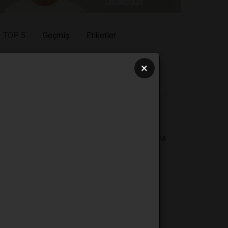
TOP 5
Geçmiş
Etiketler
×
En Çok Okunanlar
Sağlığınıza Zararlı 6 Kumaş Türü
Yoğurt ve kanser konusu: Şaka olmalı ama
çok kötü bir şaka
Periyodik cetvelin babası: Dimitri
Mendeleyev
8 Felsefi Öğretiye Göre Hayatın Anlamı
Nedir?