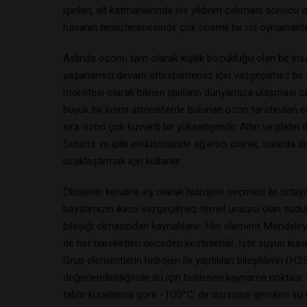
ışınları, alt katmanlarında ise yıldırım çakması sonucu 
havanın temizlenmesinde çok önemli bir rol oynamakta
Aslında ozonu tam olarak kişilik bozukluğu olan bir insan
yaşamımızı devam ettirebilmemiz için vazgeçilmez bir ma
morötesi olarak bilinen ışınların dünyamıza ulaşması can
büyük bir kısmı atmosferde bulunan ozon tarafından emi
sıra ozon çok kuvvetli bir yükseltgendir. Altın ve platin
Selüloz ve iplik endüstrisinde ağartıcı olarak, sularda 
uzaklaştırmak için kullanılır.
Oksijenin kendine eş olarak hidrojeni seçmesi ile ortaya
hayatımızın ikinci vazgeçilmez temel unsuru olan sudur
bileşiği olmasından kaynaklanır. Her element Mendeleye
de her hareketleri önceden kestirilebilir. İşte suyun ku
Grup elementlerin hidrojen ile yaptıkları bileşiklerin
değerlendirildiğinde su için beklenen kaynama noktası
tablo kurallarına göre -100°C’ de donması gereken su 0°