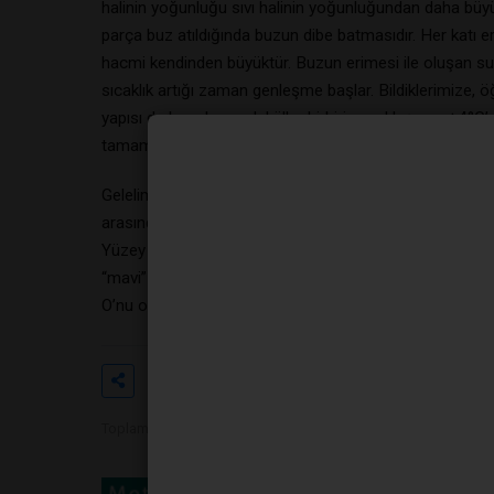
halinin yoğunluğu sıvı halinin yoğunluğundan daha büyü
parça buz atıldığında buzun dibe batmasıdır. Her katı
hacmi kendinden büyüktür. Buzun erimesi ile oluşan su f
sıcaklık artığı zaman genleşme başlar. Bildiklerimize, 
yapısı da bozulur, moleküller birbirine yaklaşır ve +4°C
tamamen bozulur ve yoğunluk bu sıcaklıkta en fazladır
Gelelim su için iki ucu sihirli değnek olayına. Bu su 
arasındaki bu sıradışı davranış sonucunda çok soğuk ha
Yüzey kısımda oluşan buz tabakasının altındaki suyun iç
“mavi” bir yorgan gibi örter. Bu muhteşem sıradışılık 
O’nu o “mavi” yorganın altındaki serin sularda uykuya çe
Etiketler
#iki
#ucu
#sihirli
#de
Toplam Görüntülenme 8899