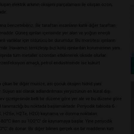
oluşan elektrik arkının oksijeni parçalaması ile oluşan ozon,
dır.
a benzetebiliriz. Bir taraftan insanların katili diğer taraftan
dde. Güneş ışınları içerisinde yer alan ve yoğun enerjili
lı varlıklar için öldürücü bir durumdur. Bu morötesi ışınların
lir. Havamızı temizleyip bizi kötü ışınlardan korumasının yanı
 dışında tüm metaller ozondan etkilenerek okside olurlar.
dezenfeksiyon amaçlı, petrol endüstrisinde ise kükürt
 çıkan bir diğer mucize, asi çocuk oksijen hidrid yani
. Suyun asi olarak adlandırılması yeryüzünün en kural dışı
v çizelgesinde belli bir düzene göre yer alır ve bu düzene göre
ral tanımazlığı bu noktada başlamaktadır. Periyodik tabloda 6.
 (H2S, H2Se, H2Te, H2O) kaynama ve donma noktaları
 -80°C iken su 100°C’ de kaynamaya başlar. Yine periyodik
C’ de donar. Bir diğer bilinen gerçek ise bir maddenin katı