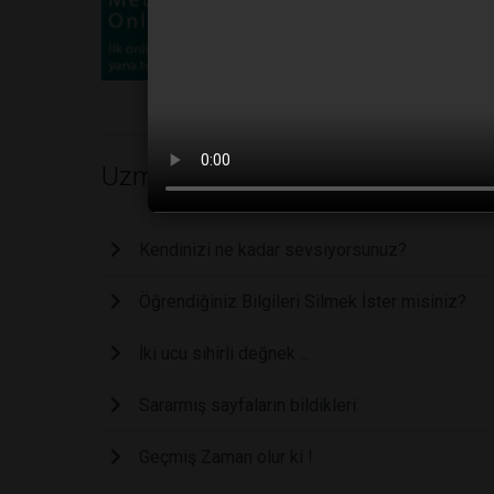
Uzm. Yelda ZENCİR
Kendinizi ne kadar sevsiyorsunuz?
Öğrendiğiniz Bilgileri Silmek İster misiniz?
İki ucu sihirli değnek ...
Sararmış sayfaların bildikleri
Geçmiş Zaman olur ki !