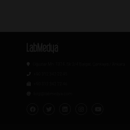
Oğuzlar Mh. 1374. Sk 2/4 Balgat, Çankaya / Ankara
+90 312 342 22 45
+90 312 342 22 46
bilgi@labmedya.com