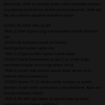
ülkemizde çiftler bu desteği tedavi eden hekimden bekliyor
ve psikolog kontrollerini sıklıkla yarıda bırakıyorlar. Onlar için
tek çıkış ellerine alacakları bebekleri oluyor…
DOĞRU BİLİNEN YANLIŞLAR
YANLIŞ Adet düzensizliği olan kadınların kısırlık problemi
olur.
DOĞRU Bu kadınların büyük bir bölümü
kendiliğinden bebek sahibi olur.
YANLIŞ Doğum kontrol hapları kısırlık yapar.
DOĞRU Haplar bırakıldıktan en geç 2 ay içinde doğal
yumurtlama başlar ve kısırlığa neden olmaz.
YANLIŞ Cinsel ilişki sonrası sperm dışarı akıyor ve bu
nedenle hamile kalınamıyor.
DOĞRU Sperm 15-20 dakika içinde sıvılaşır ve sperm
hücreleri ancak ondan sonra rahim içine girebilirler. Akan sıvı
aslında sıvılaşan menidir.
YANLIŞ Bir defa tüp bebek ile hamile kalan bir kadın
sonradan da tüp bebek yaptırmalı.