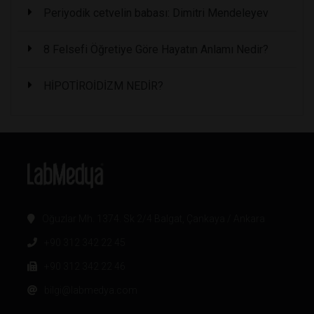
Periyodik cetvelin babası: Dimitri Mendeleyev
8 Felsefi Öğretiye Göre Hayatın Anlamı Nedir?
HİPOTİROİDİZM NEDİR?
Oğuzlar Mh. 1374. Sk 2/4 Balgat, Çankaya / Ankara
+90 312 342 22 45
+90 312 342 22 46
bilgi@labmedya.com