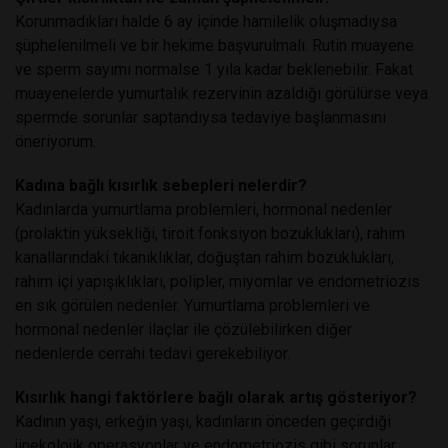
Korunmadıkları halde 6 ay içinde hamilelik oluşmadıysa
şüphelenilmeli ve bir hekime başvurulmalı. Rutin muayene
ve sperm sayımı normalse 1 yıla kadar beklenebilir. Fakat
muayenelerde yumurtalık rezervinin azaldığı görülürse veya
spermde sorunlar saptandıysa tedaviye başlanmasını
öneriyorum.
Kadına bağlı kısırlık sebepleri nelerdir?
Kadınlarda yumurtlama problemleri, hormonal nedenler
(prolaktin yüksekliği, tiroit fonksiyon bozuklukları), rahim
kanallarındaki tıkanıklıklar, doğuştan rahim bozuklukları,
rahim içi yapışıklıkları, polipler, miyomlar ve endometriozis
en sık görülen nedenler. Yumurtlama problemleri ve
hormonal nedenler ilaçlar ile çözülebilirken diğer
nedenlerde cerrahi tedavi gerekebiliyor.
Kısırlık hangi faktörlere bağlı olarak artış gösteriyor?
Kadının yaşı, erkeğin yaşı, kadınların önceden geçirdiği
jinekolojik operasyonlar ve endometriozis gibi sorunlar