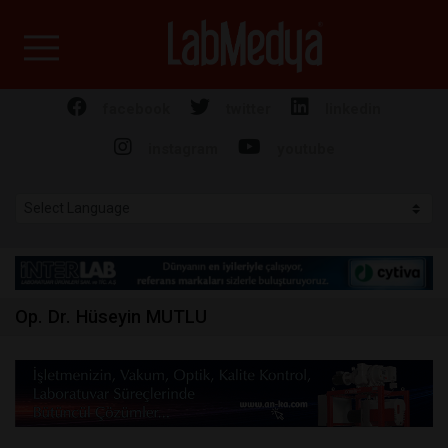
Labmedya - Laboratuv
facebook
twitter
linkedin
instagram
youtube
Op. Dr. Hüseyin MUTLU