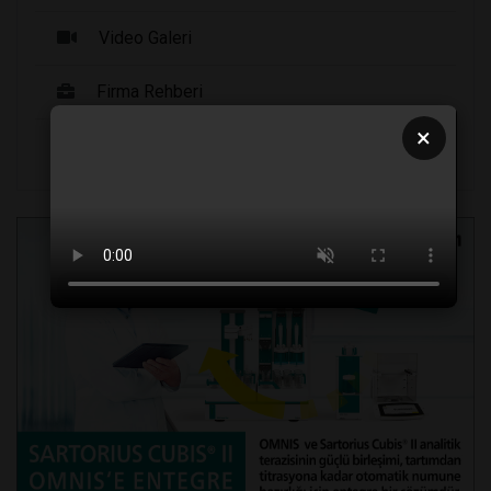
Video Galeri
Firma Rehberi
×
Seri İlanlar