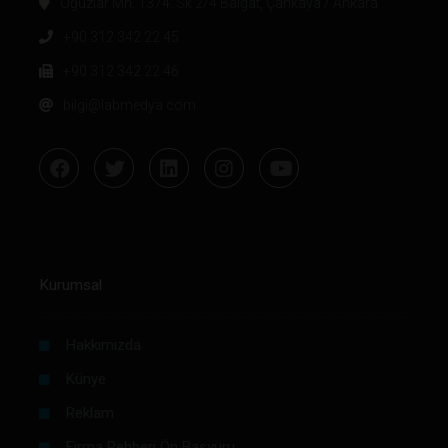
Oğuzlar Mh. 1374. Sk 2/4 Balgat, Çankaya / Ankara
+90 312 342 22 45
+90 312 342 22 46
bilgi@labmedya.com
Kurumsal
Hakkımızda
Künye
Reklam
Firma Rehberi Ön Başvuru