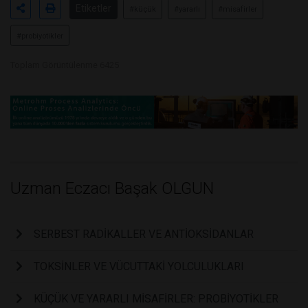
Etiketler
#küçük
#yararlı
#misafirler
#probiyotikler
Toplam Görüntülenme 6425
Uzman Eczacı Başak OLGUN
SERBEST RADİKALLER VE ANTİOKSİDANLAR
TOKSİNLER VE VÜCUTTAKİ YOLCULUKLARI
KÜÇÜK VE YARARLI MİSAFİRLER: PROBİYOTİKLER