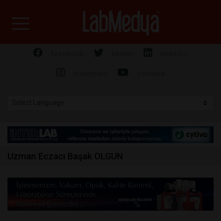
Labmedya - Laboratuv
facebook
twitter
linkedin
instagram
youtube
Uzman Eczacı Başak OLGUN