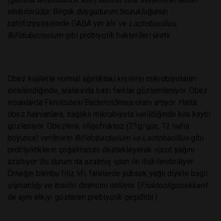
inhibitörüdür. Birçok duygudurum bozukluğunun
patofizyolojisinde GABA yer alır ve
Lactobacillus,
Bifidobacterium
gibi probiyotik bakterileri üretir.
Obez kişilerle normal ağırlıktaki kişilerin mikrobiyotaları
incelendiğinde, aralarında bazı farklar gözlemleniyor. Obez
insanlarda Firmicutes/Bacteroidetes oranı artıyor. Hatta
obez hayvanlara, sağlıklı mikrobiyota verildiğinde kilo kaybı
gözleniyor. Obezlere; oligofruktoz (21g/gün, 12 hafta
boyunca) verilmesi
Bifidobacterium ve Lactobacillus
gibi
probiyotiklerin çoğalmasını destekleyerek vücut yağını
azaltıyor. Bu durum da azalmış iştah ile ilişkilendiriliyor.
Örneğin bambu filiz lifi, farelerde yüksek yağlı diyete bağlı
şişmanlığı ve insülin direncini önlüyor. (
Fruktooligosakkarit
de aynı etkiyi gösteren prebiyotik çeşididir.)