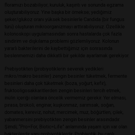
floramızı bozabiliyor; kuruluk, kaşıntı ve sonunda egzama
oluşturabiliyoruz. Yine başka bir örnekse; yediğimiz
şeker/glukoz oranı yüksek besinlerle Candida (bir fungus
türü) oluşturan mikroorganizmayı arttırabiliyoruz. Özellikle
kolonoskopi uygulamasından sonra hastalarda çok fazla
sindirim ve dışkılama problemi gözlemliyoruz. Kolonun
yararlı bakterilerini de kaybettiğimiz için sonrasında
beslenmemizi daha dikkatli bir şekilde ayarlamak gerekiyor.
Prebiyotikten (probiyotiklerin severek yedikleri
mikro/makro besinler) zengin besinler tüketmek, fermente
besinleri daha çok tüketmek (boza, yoğurt, kefir),
fruktooligosakkaritlerden zengin besinleri tercih etmek,
inülin içeriği olanlara öncelik vermemiz gerekir. Yer elması,
pırasa, brokoli, enginar, kuşkonmaz, sarımsak, soğan,
domates, kereviz, nohut, mercimek, muz, böğürtlen, çilek,
yabanmersini prebiyotikten zengin besinler arasındadır.
Şimdi; “Pro=For,
Biotic=Life” anlamında yaşam için var
olan
bakterilerdir yani probiyotiklerdir. Probiyotik, bu canlı