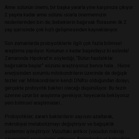
Anne sütünün önemi, bir başka yararla yine karşımıza çıkıyor.
2 yaşına kadar anne sütünü ısrarla önermemizin
nedenlerinden biri de; bebeklerin bağırsak florasının ilk 2
yaş içerisinde çok hızlı gelişmesinden kaynaklanıyor.
Son zamanlarda probiyotiklerle ilgili çok fazla bilimsel
araştırma yapılıyor. Konunun o kadar başındayız ki aslında!
Zamanında Hipokrat’ın söylediği; “Bütün hastalıklar
bağırsakta başlar” sözünü araştırıyoruz bence hala… Hücre
enerjisinden sorumlu mitokondrilerin üzerinde de değişik
tezler var. Mitokondrilerin kendi DNA’sı olduğundan dolayı,
gerçekte probiyotik bakteri olacağı düşünülüyor. Bu tezin
üzerine uzun bir araştırma gerekiyor, heyecanla bekliyoruz
yeni bilimsel araştırmaları…
Probiyotikler; zararlı bakterilerin sayısını azaltarak,
mikrobiyal metabolizmayı değiştiriyor ve bağışıklık
sistemini iyileştiriyor. Vücuttaki antikor (vücudun mikrop
savaşçıları) seviyelerini arttırıyor. Antimikrobiyal birleşikler