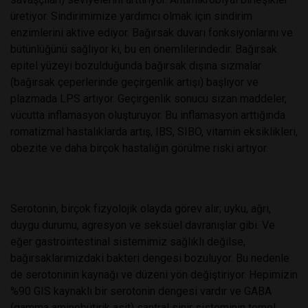
üretiyor. Sindirimimize yardımcı olmak için sindirim
enzimlerini aktive ediyor. Bağırsak duvarı fonksiyonlarını ve
bütünlüğünü sağlıyor ki, bu en önemlilerindedir. Bağırsak
epitel yüzeyi bozulduğunda bağırsak dışına sızmalar
(bağırsak çeperlerinde geçirgenlik artışı) başlıyor ve
plazmada LPS artıyor. Geçirgenlik sonucu sızan maddeler,
vücutta inflamasyon oluşturuyor. Bu inflamasyon arttığında
romatizmal hastalıklarda artış, IBS, SIBO, vitamin eksiklikleri,
obezite ve daha birçok hastalığın görülme riski artıyor.
Serotonin, birçok fizyolojik olayda görev alır; uyku, ağrı,
duygu durumu, agresyon ve seksüel davranışlar gibi. Ve
eğer gastrointestinal sistemimiz sağlıklı değilse,
bağırsaklarımızdaki bakteri dengesi bozuluyor. Bu nedenle
de serotoninin kaynağı ve düzeni yön değiştiriyor. Hepimizin
%90 GIS kaynaklı bir serotonin dengesi vardır ve GABA
(gamma aminobütirik asit) santral sinir sisteminin temel