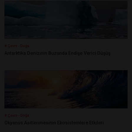
# Çevre - Doğa
Antarktika Denizinin Buzunda Endişe Verici Düşüş
# Çevre - Doğa
Okyanus Asitlenmesinin Ekosistemlere Etkileri