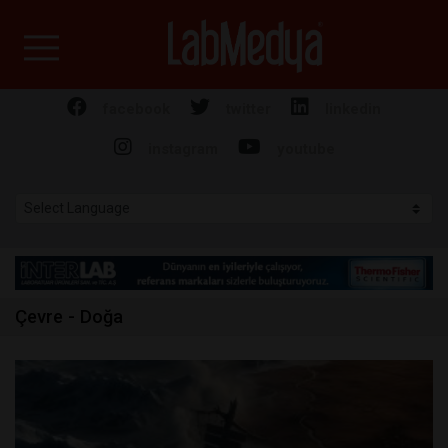
Labmedya - Laboratuv
facebook
twitter
linkedin
instagram
youtube
Çevre - Doğa