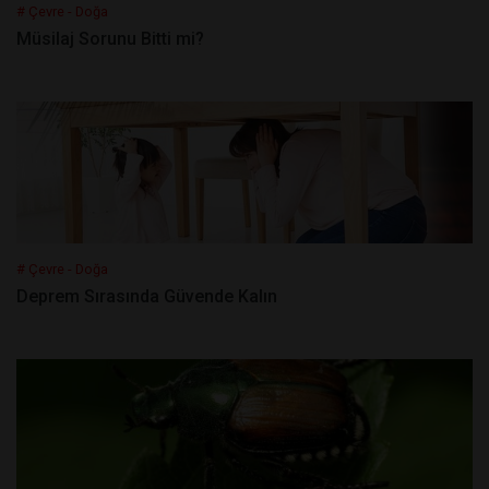
# Çevre - Doğa
Müsilaj Sorunu Bitti mi?
# Çevre - Doğa
Deprem Sırasında Güvende Kalın