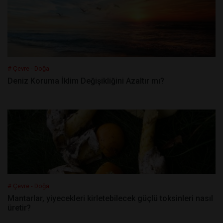
# Çevre - Doğa
Deniz Koruma İklim Değişikliğini Azaltır mı?
# Çevre - Doğa
Mantarlar, yiyecekleri kirletebilecek güçlü toksinleri nasıl
üretir?