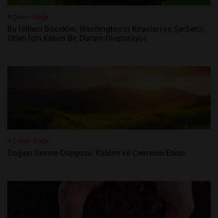
# Çevre - Doğa
Bu İstilacı Böcekler, Washington'ın Kirazları ve Şerbetçi
Otları İçin Kâbus Bir Durum Oluşturuyor.
# Çevre - Doğa
Doğayı Sevme Duygusu: Kalıtım ve Çevrenin Etkisi