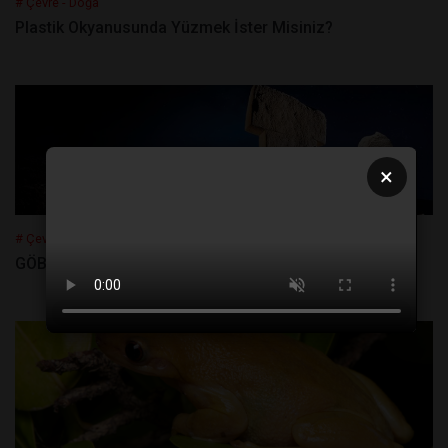
# Çevre - Doğa
Plastik Okyanusunda Yüzmek İster Misiniz?
×
# Çevre - Doğa
GÖBEKLİTEPE’NİN KARANLIK SIRLARI