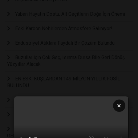
Yaban Hayatın Dostu, Alt Geçitlerin Doğa İçin Önemi
Eski Karbon Nehirlerden Atmosfere Salınıyor!
Endüstriyel Atıklara Faydalı Bir Çözüm Bulundu
Buzullar İçin Çok Geç, Isınma Dursa Bile Geri Dönüş
Yüzyıllar Alacak
EN ESKİ KUŞLARDAN 149 MİLYON YILLIK FOSİL
BULUNDU
En Sıcak Üçüncü Yıl: 2025!
×
Hava Kirliliği Can Alıyor
2025 İKLİM ZİRVESİ KARBON NÖTR GELECEK
GERÇEKLEŞİYOR MU?