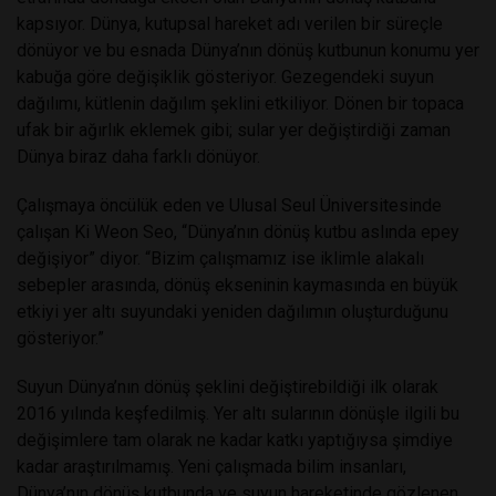
kapsıyor. Dünya, kutupsal hareket adı verilen bir süreçle
dönüyor ve bu esnada Dünya’nın dönüş kutbunun konumu yer
kabuğa göre değişiklik gösteriyor. Gezegendeki suyun
dağılımı, kütlenin dağılım şeklini etkiliyor. Dönen bir topaca
ufak bir ağırlık eklemek gibi; sular yer değiştirdiği zaman
Dünya biraz daha farklı dönüyor.
Çalışmaya öncülük eden ve Ulusal Seul Üniversitesinde
çalışan Ki Weon Seo, “Dünya’nın dönüş kutbu aslında epey
değişiyor” diyor. “Bizim çalışmamız ise iklimle alakalı
sebepler arasında, dönüş ekseninin kaymasında en büyük
etkiyi yer altı suyundaki yeniden dağılımın oluşturduğunu
gösteriyor.”
Suyun Dünya’nın dönüş şeklini değiştirebildiği ilk olarak
2016 yılında keşfedilmiş. Yer altı sularının dönüşle ilgili bu
değişimlere tam olarak ne kadar katkı yaptığıysa şimdiye
kadar araştırılmamış. Yeni çalışmada bilim insanları,
Dünya’nın dönüş kutbunda ve suyun hareketinde gözlenen