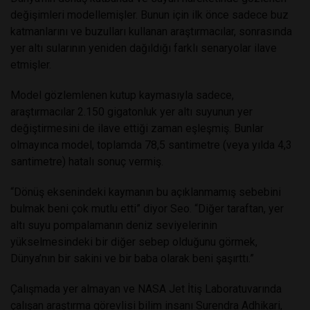
değişimleri modellemişler. Bunun için ilk önce sadece buz
katmanlarını ve buzulları kullanan araştırmacılar, sonrasında
yer altı sularının yeniden dağıldığı farklı senaryolar ilave
etmişler.
Model gözlemlenen kutup kaymasıyla sadece,
araştırmacılar 2.150 gigatonluk yer altı suyunun yer
değiştirmesini de ilave ettiği zaman eşleşmiş. Bunlar
olmayınca model, toplamda 78,5 santimetre (veya yılda 4,3
santimetre) hatalı sonuç vermiş.
“Dönüş eksenindeki kaymanın bu açıklanmamış sebebini
bulmak beni çok mutlu etti” diyor Seo. “Diğer taraftan, yer
altı suyu pompalamanın deniz seviyelerinin
yükselmesindeki bir diğer sebep olduğunu görmek,
Dünya’nın bir sakini ve bir baba olarak beni şaşırttı.”
Çalışmada yer almayan ve NASA Jet İtiş Laboratuvarında
çalışan araştırma görevlisi bilim insanı Surendra Adhikari,