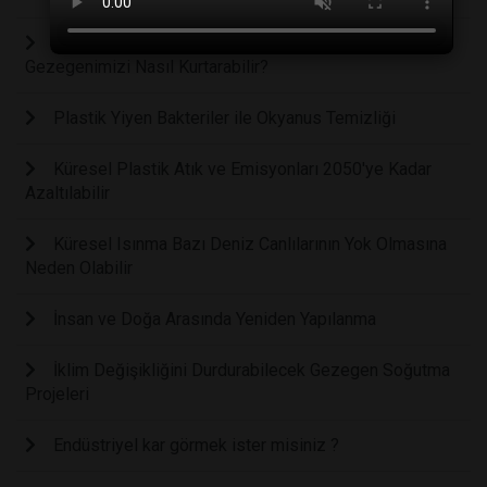
Tropikal Ormanlar, Doğal Olarak Yeniden Büyüyerek
Gezegenimizi Nasıl Kurtarabilir?
Plastik Yiyen Bakteriler ile Okyanus Temizliği
Küresel Plastik Atık ve Emisyonları 2050'ye Kadar
Azaltılabilir
Küresel Isınma Bazı Deniz Canlılarının Yok Olmasına
Neden Olabilir
İnsan ve Doğa Arasında Yeniden Yapılanma
İklim Değişikliğini Durdurabilecek Gezegen Soğutma
Projeleri
Endüstriyel kar görmek ister misiniz ?