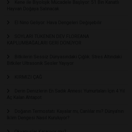
Kene ile Biyolojik Mücadele Başlıyor: 51 Bin Kanatlı
Hayvan Doğaya Salınacak
El Nino Geliyor: Hava Dengeleri Değişebilir
SOYLARI TÜKENEN DEV FLOREANA
KAPLUMBAĞALARI GERİ DÖNÜYOR
Bitkilerin Sessiz Dünyasındaki Çığlık: Stres Altındaki
Bitkiler Ultrasonik Sesler Yayıyor
KIRMIZI ÇAĞ
Derin Denizlerin En Sadık Annesi: Yumurtaları İçin 4 Yıl
Aç Kalan Ahtapot
Doğanın Termostatı: Kayalar mı, Canlılar mı? Dünya’nın
İklim Dengesi Nasıl Kuruluyor?
Okyanuslar Kararıyor mu?