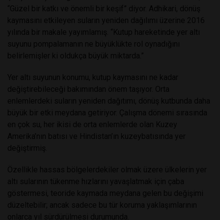
“Güzel bir katkı ve önemli bir keşif” diyor. Adhikari, dönüş
kaymasını etkileyen suların yeniden dağılımı üzerine 2016
yılında bir makale yayımlamış. “Kutup hareketinde yer altı
suyunu pompalamanın ne büyüklükte rol oynadığını
belirlemişler ki oldukça büyük miktarda.”
Yer altı suyunun konumu, kutup kaymasını ne kadar
değiştirebileceği bakımından önem taşıyor. Orta
enlemlerdeki suların yeniden dağıtımı, dönüş kutbunda daha
büyük bir etki meydana getiriyor. Çalışma dönemi sırasında
en çok su, her ikisi de orta enlemlerde olan Kuzey
Amerika’nın batısı ve Hindistan’ın kuzeybatısında yer
değiştirmiş.
Özellikle hassas bölgelerdekiler olmak üzere ülkelerin yer
altı sularının tükenme hızlarını yavaşlatmak için çaba
göstermesi, teoride kaymada meydana gelen bu değişimi
düzeltebilir; ancak sadece bu tür koruma yaklaşımlarının
onlarca yıl sürdürülmesi durumunda.