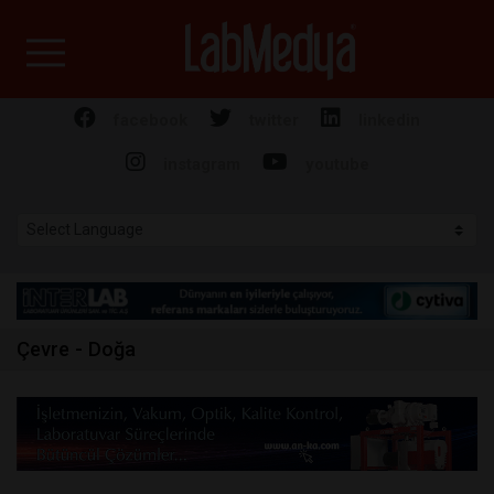
Labmedya - Laboratuv
facebook
twitter
linkedin
instagram
youtube
Çevre - Doğa