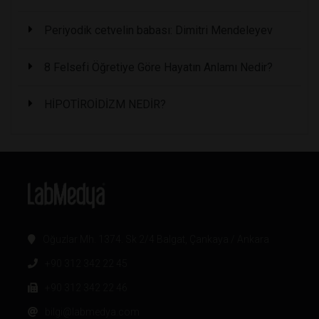
Periyodik cetvelin babası: Dimitri Mendeleyev
8 Felsefi Öğretiye Göre Hayatın Anlamı Nedir?
HİPOTİROİDİZM NEDİR?
Oğuzlar Mh. 1374. Sk 2/4 Balgat, Çankaya / Ankara
+90 312 342 22 45
+90 312 342 22 46
bilgi@labmedya.com