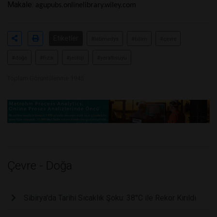
Makale:
agupubs.onlinelibrary.wiley.com
Etiketler
#labmedya
#bilim
#çevre
#doğa
#fizik
#jeoloji
#yeraltısuyu
Toplam Görüntülenme 1945
Çevre - Doğa
Sibirya'da Tarihi Sıcaklık Şoku: 38°C ile Rekor Kırıldı