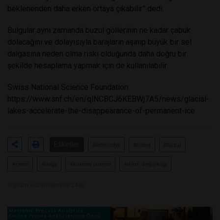
beklenenden daha erken ortaya çıkabilir” dedi.
Bulgular aynı zamanda buzul göllerinin ne kadar çabuk
dolacağını ve dolayısıyla barajların aşınıp büyük bir sel
dalgasına neden olma riski olduğunda daha doğru bir
şekilde hesaplama yapmak için de kullanılabilir.
Swiss National Science Foundation:
https://www.snf.ch/en/qlNCBCJ6KEBWj7A5/news/glacial-
lakes-accelerate-the-disappearance-of-permanent-ice
Etiketler
#labmedya
#haber
#buzul
#çevre
#doğa
#küresel ısınma
#iklim değişikliği
Toplam Görüntülenme 2482