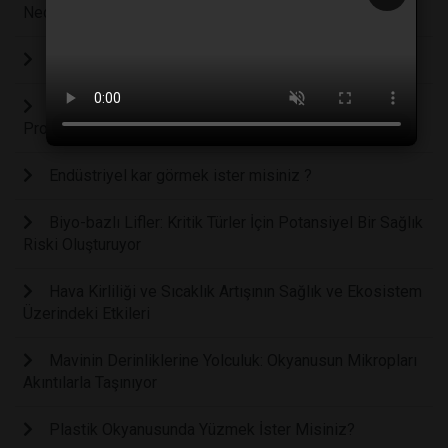
Neden Olabilir
İnsan ve Doğa Arasında Yeniden Yapılanma
İklim Değişikliğini Durdurabilecek Gezegen Soğutma
Projeleri
Endüstriyel kar görmek ister misiniz ?
Biyo-bazlı Lifler: Kritik Türler İçin Potansiyel Bir Sağlık
Riski Oluşturuyor
Hava Kirliliği ve Sıcaklık Artışının Sağlık ve Ekosistem
Üzerindeki Etkileri
Mavinin Derinliklerine Yolculuk: Okyanusun Mikropları
Akıntılarla Taşınıyor
Plastik Okyanusunda Yüzmek İster Misiniz?