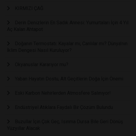
KIRMIZI ÇAĞ
Derin Denizlerin En Sadık Annesi: Yumurtaları İçin 4 Yıl
Aç Kalan Ahtapot
Doğanın Termostatı: Kayalar mı, Canlılar mı? Dünya’nın
İklim Dengesi Nasıl Kuruluyor?
Okyanuslar Kararıyor mu?
Yaban Hayatın Dostu, Alt Geçitlerin Doğa İçin Önemi
Eski Karbon Nehirlerden Atmosfere Salınıyor!
Endüstriyel Atıklara Faydalı Bir Çözüm Bulundu
Buzullar İçin Çok Geç, Isınma Dursa Bile Geri Dönüş
Yüzyıllar Alacak