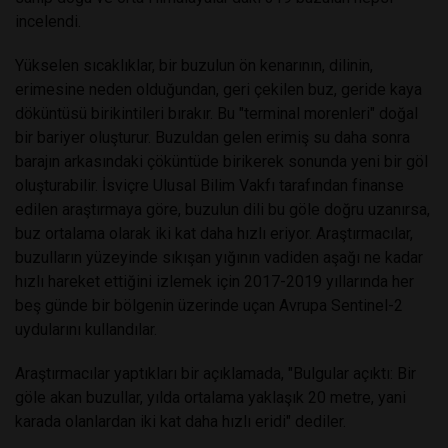
incelendi.
Yükselen sıcaklıklar, bir buzulun ön kenarının, dilinin,
erimesine neden olduğundan, geri çekilen buz, geride kaya
döküntüsü birikintileri bırakır. Bu "terminal morenleri" doğal
bir bariyer oluşturur. Buzuldan gelen erimiş su daha sonra
barajın arkasındaki çöküntüde birikerek sonunda yeni bir göl
oluşturabilir. İsviçre Ulusal Bilim Vakfı tarafından finanse
edilen araştırmaya göre, buzulun dili bu göle doğru uzanırsa,
buz ortalama olarak iki kat daha hızlı eriyor. Araştırmacılar,
buzulların yüzeyinde sıkışan yığının vadiden aşağı ne kadar
hızlı hareket ettiğini izlemek için 2017-2019 yıllarında her
beş günde bir bölgenin üzerinde uçan Avrupa Sentinel-2
uydularını kullandılar.
Araştırmacılar yaptıkları bir açıklamada, "Bulgular açıktı: Bir
göle akan buzullar, yılda ortalama yaklaşık 20 metre, yani
karada olanlardan iki kat daha hızlı eridi" dediler.