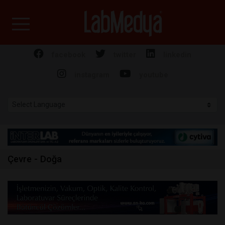
Labmedya - Laboratuv
facebook
twitter
linkedin
instagram
youtube
Çevre - Doğa