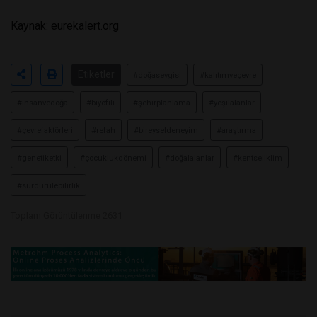
Kaynak:
eurekalert.org
Etiketler
#doğasevgisi
#kalıtımveçevre
#insanvedoğa
#biyofili
#şehirplanlama
#yeşilalanlar
#çevrefaktörleri
#refah
#bireyseldeneyim
#araştırma
#genetiketki
#çocuklukdönemi
#doğalalanlar
#kentseliklim
#sürdürülebilirlik
Toplam Görüntülenme 2631