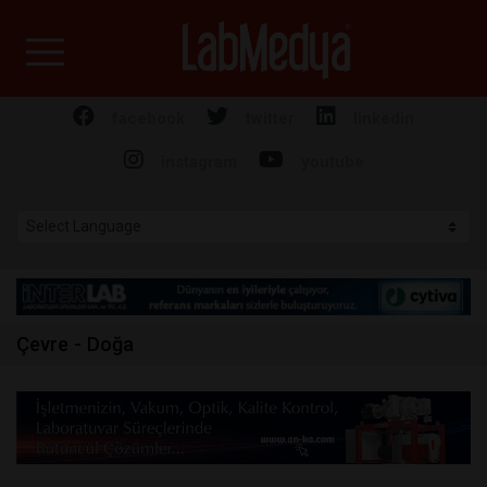
Labmedya - Laboratuv
facebook
twitter
linkedin
instagram
youtube
Çevre - Doğa