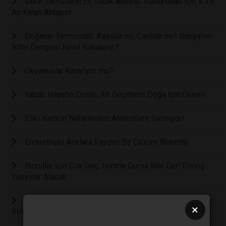
Derin Denizlerin En Sadık Annesi: Yumurtaları İçin 4 Yıl
Aç Kalan Ahtapot
Doğanın Termostatı: Kayalar mı, Canlılar mı? Dünya’nın
İklim Dengesi Nasıl Kuruluyor?
Okyanuslar Kararıyor mu?
Yaban Hayatın Dostu, Alt Geçitlerin Doğa İçin Önemi
Eski Karbon Nehirlerden Atmosfere Salınıyor!
Endüstriyel Atıklara Faydalı Bir Çözüm Bulundu
Buzullar İçin Çok Geç, Isınma Dursa Bile Geri Dönüş
Yüzyıllar Alacak
EN ESKİ KUŞLARDAN 149 MİLYON YILLIK FOSİL
×
BULUNDU