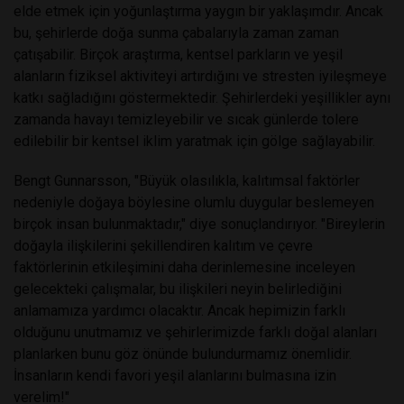
elde etmek için yoğunlaştırma yaygın bir yaklaşımdır. Ancak
bu, şehirlerde doğa sunma çabalarıyla zaman zaman
çatışabilir. Birçok araştırma, kentsel parkların ve yeşil
alanların fiziksel aktiviteyi artırdığını ve stresten iyileşmeye
katkı sağladığını göstermektedir. Şehirlerdeki yeşillikler aynı
zamanda havayı temizleyebilir ve sıcak günlerde tolere
edilebilir bir kentsel iklim yaratmak için gölge sağlayabilir.
Bengt Gunnarsson, "Büyük olasılıkla, kalıtımsal faktörler
nedeniyle doğaya böylesine olumlu duygular beslemeyen
birçok insan bulunmaktadır," diye sonuçlandırıyor. "Bireylerin
doğayla ilişkilerini şekillendiren kalıtım ve çevre
faktörlerinin etkileşimini daha derinlemesine inceleyen
gelecekteki çalışmalar, bu ilişkileri neyin belirlediğini
anlamamıza yardımcı olacaktır. Ancak hepimizin farklı
olduğunu unutmamız ve şehirlerimizde farklı doğal alanları
planlarken bunu göz önünde bulundurmamız önemlidir.
İnsanların kendi favori yeşil alanlarını bulmasına izin
verelim!"