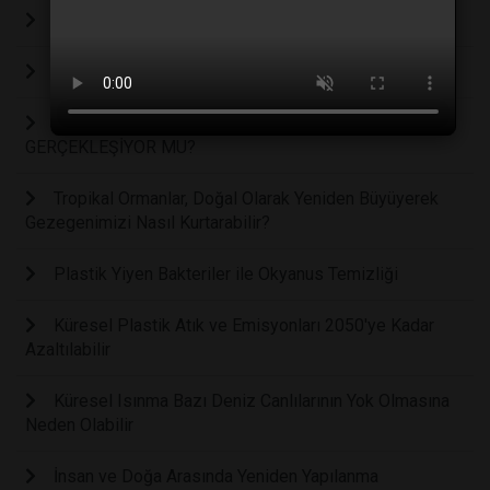
En Sıcak Üçüncü Yıl: 2025!
Hava Kirliliği Can Alıyor
2025 İKLİM ZİRVESİ KARBON NÖTR GELECEK
GERÇEKLEŞİYOR MU?
Tropikal Ormanlar, Doğal Olarak Yeniden Büyüyerek
Gezegenimizi Nasıl Kurtarabilir?
Plastik Yiyen Bakteriler ile Okyanus Temizliği
Küresel Plastik Atık ve Emisyonları 2050'ye Kadar
Azaltılabilir
Küresel Isınma Bazı Deniz Canlılarının Yok Olmasına
Neden Olabilir
İnsan ve Doğa Arasında Yeniden Yapılanma