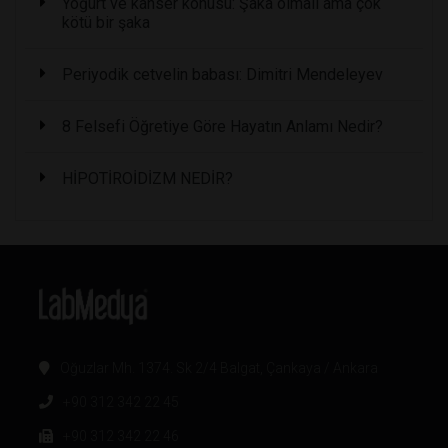
Yoğurt ve kanser konusu: Şaka olmalı ama çok
kötü bir şaka
Periyodik cetvelin babası: Dimitri Mendeleyev
8 Felsefi Öğretiye Göre Hayatın Anlamı Nedir?
HİPOTİROİDİZM NEDİR?
Oğuzlar Mh. 1374. Sk 2/4 Balgat, Çankaya / Ankara
+90 312 342 22 45
+90 312 342 22 46