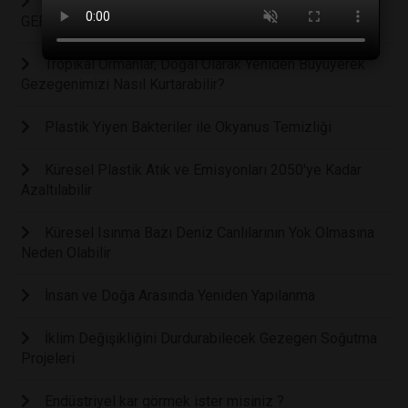
2025 İKLİM ZİRVESİ KARBON NÖTR GELECEK
GERÇEKLEŞİYOR MU?
Tropikal Ormanlar, Doğal Olarak Yeniden Büyüyerek
Gezegenimizi Nasıl Kurtarabilir?
Plastik Yiyen Bakteriler ile Okyanus Temizliği
Küresel Plastik Atık ve Emisyonları 2050'ye Kadar
Azaltılabilir
Küresel Isınma Bazı Deniz Canlılarının Yok Olmasına
Neden Olabilir
İnsan ve Doğa Arasında Yeniden Yapılanma
İklim Değişikliğini Durdurabilecek Gezegen Soğutma
Projeleri
Endüstriyel kar görmek ister misiniz ?