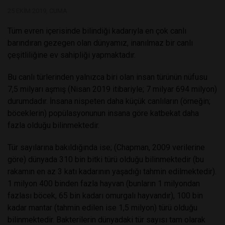
25 EKIM 2019, CUMA
Tüm evren içerisinde bilindiği kadarıyla en çok canlı
barındıran gezegen olan dünyamız, inanılmaz bir canlı
çeşitliliğine ev sahipliği yapmaktadır.
Bu canlı türlerinden yalnızca biri olan insan türünün nüfusu
7,5 milyarı aşmış (Nisan 2019 itibariyle; 7 milyar 694 milyon)
durumdadır. İnsana nispeten daha küçük canlıların (örneğin;
böceklerin) popülasyonunun insana göre katbekat daha
fazla olduğu bilinmektedir.
Tür sayılarına bakıldığında ise; (Chapman, 2009 verilerine
göre) dünyada 310 bin bitki türü olduğu bilinmektedir (bu
rakamın en az 3 katı kadarının yaşadığı tahmin edilmektedir).
1 milyon 400 binden fazla hayvan (bunların 1 milyondan
fazlası böcek, 65 bin kadarı omurgalı hayvandır), 100 bin
kadar mantar (tahmin edilen ise 1,5 milyon) türü olduğu
bilinmektedir. Bakterilerin dünyadaki tür sayısı tam olarak