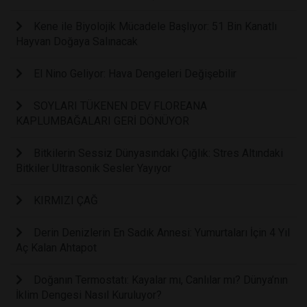
Kene ile Biyolojik Mücadele Başlıyor: 51 Bin Kanatlı
Hayvan Doğaya Salınacak
El Nino Geliyor: Hava Dengeleri Değişebilir
SOYLARI TÜKENEN DEV FLOREANA
KAPLUMBAĞALARI GERİ DÖNÜYOR
Bitkilerin Sessiz Dünyasındaki Çığlık: Stres Altındaki
Bitkiler Ultrasonik Sesler Yayıyor
KIRMIZI ÇAĞ
Derin Denizlerin En Sadık Annesi: Yumurtaları İçin 4 Yıl
Aç Kalan Ahtapot
Doğanın Termostatı: Kayalar mı, Canlılar mı? Dünya’nın
İklim Dengesi Nasıl Kuruluyor?