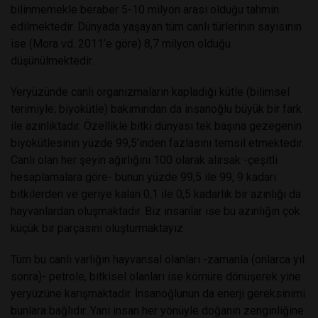
bilinmemekle beraber 5-10 milyon arası olduğu tahmin
edilmektedir. Dünyada yaşayan tüm canlı türlerinin sayısının
ise (Mora vd. 2011’e göre) 8,7 milyon olduğu
düşünülmektedir.
Yeryüzünde canlı organizmaların kapladığı kütle (bilimsel
terimiyle; biyokütle) bakımından da insanoğlu büyük bir fark
ile azınlıktadır. Özellikle bitki dünyası tek başına gezegenin
biyokütlesinin yüzde 99,5’inden fazlasını temsil etmektedir.
Canlı olan her şeyin ağırlığını 100 olarak alırsak -çeşitli
hesaplamalara göre- bunun yüzde 99,5 ile 99, 9 kadarı
bitkilerden ve geriye kalan 0,1 ile 0,5 kadarlık bir azınlığı da
hayvanlardan oluşmaktadır. Biz insanlar ise bu azınlığın çok
küçük bir parçasını oluşturmaktayız.
Tüm bu canlı varlığın hayvansal olanları -zamanla (onlarca yıl
sonra)- petrole, bitkisel olanları ise kömüre dönüşerek yine
yeryüzüne karışmaktadır. İnsanoğlunun da enerji gereksinimi
bunlara bağlıdır. Yani insan her yönüyle doğanın zenginliğine