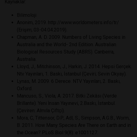
Kaynaklar:
Bilimoloji
Anonim, 2019. http://www.worldometers.info/tr/
(Erişim; 03-04.04.2019).
Chapman, A. D. 2009. Numbers of Living Species in
Australia and the World- 2nd Edition. Australian
Biological Resources Study (ABRS). Canberra,
Australia.
Lloyd, J., Mitchinson, J., Harkin, J. 2014. Hepsi Gerçek.
Ntv Yayınları, 1. Baskı, İstanbul (Çeviri; Sevin Okyay).
Lynas, M. 2009. 6 Derece. NTV Yayınları, 2. Baskı,
Oxford.
Mancuso, S., Viola, A. 2017. Bitki Zekâsı (Verde
Brillante). Yeni İnsan Yayınevi, 2.Baskı, İstanbul.
(Çeviren: Almıla Çiftçi).
Mora, C, Tittensor, D.P., Adl, S., Simpson, A.G.B., Worm,
B. 2011. How Many Species Are There on Earth and in
the Ocean? PLoS Biol 9(8): e1001127.