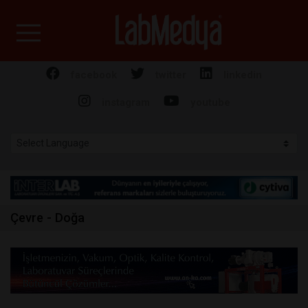
Labmedya - Laboratuv
facebook
twitter
linkedin
instagram
youtube
Çevre - Doğa