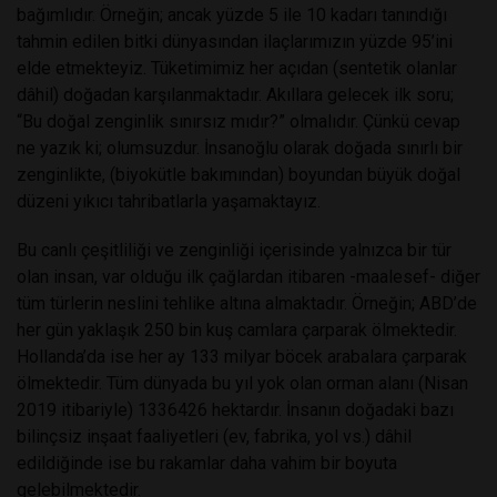
bağımlıdır. Örneğin; ancak yüzde 5 ile 10 kadarı tanındığı
tahmin edilen bitki dünyasından ilaçlarımızın yüzde 95’ini
elde etmekteyiz. Tüketimimiz her açıdan (sentetik olanlar
dâhil) doğadan karşılanmaktadır. Akıllara gelecek ilk soru;
“Bu doğal zenginlik sınırsız mıdır?” olmalıdır. Çünkü cevap
ne yazık ki; olumsuzdur. İnsanoğlu olarak doğada sınırlı bir
zenginlikte, (biyokütle bakımından) boyundan büyük doğal
düzeni yıkıcı tahribatlarla yaşamaktayız.
Bu canlı çeşitliliği ve zenginliği içerisinde yalnızca bir tür
olan insan, var olduğu ilk çağlardan itibaren -maalesef- diğer
tüm türlerin neslini tehlike altına almaktadır. Örneğin; ABD’de
her gün yaklaşık 250 bin kuş camlara çarparak ölmektedir.
Hollanda’da ise her ay 133 milyar böcek arabalara çarparak
ölmektedir. Tüm dünyada bu yıl yok olan orman alanı (Nisan
2019 itibariyle) 1336426 hektardır. İnsanın doğadaki bazı
bilinçsiz inşaat faaliyetleri (ev, fabrika, yol vs.) dâhil
edildiğinde ise bu rakamlar daha vahim bir boyuta
gelebilmektedir.