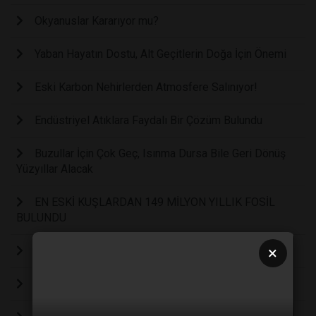
Okyanuslar Kararıyor mu?
Yaban Hayatın Dostu, Alt Geçitlerin Doğa İçin Önemi
Eski Karbon Nehirlerden Atmosfere Salınıyor!
Endüstriyel Atıklara Faydalı Bir Çözüm Bulundu
Buzullar İçin Çok Geç, Isınma Dursa Bile Geri Dönüş
Yüzyıllar Alacak
EN ESKİ KUŞLARDAN 149 MİLYON YILLIK FOSİL
BULUNDU
×
En Sıcak Üçüncü Yıl: 2025!
Hava Kirliliği Can Alıyor