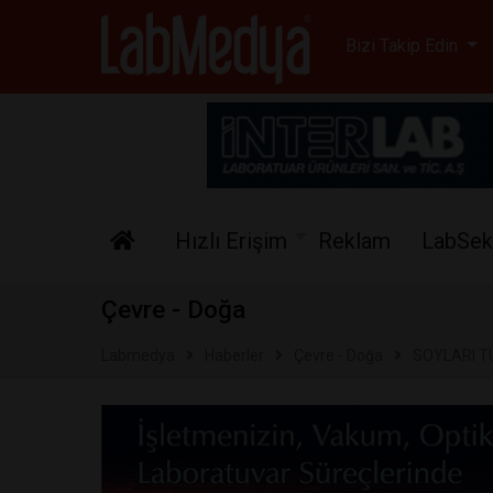
Labmedya - Laboratuv
Bizi Takip Edin
Hızlı Erişim
Reklam
LabSek
Çevre - Doğa
Labmedya
Haberler
Çevre - Doğa
SOYLARI T