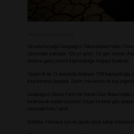
18 MAYIS 2026, PAZARTESI
Ekvador’a bağlı Galapagos Takımadaları'ndaki Flor
üzerinden yaklaşık 150 yıl geçti. Tür geri döndü. A
onlarca genç melez kaplumbağa doğaya bırakıldı.
Yaşları 8 ile 13 arasında değişen 158 kaplumbağa, ö
keşfetmeye başladı. Salım, mevsimin ilk kış yağmurl
Galápagos Ulusal Parkı’nın Santa Cruz Adası’ndaki ü
bırakılacak kadar büyükler. Sıçan ve kedi gibi adaya
savunabilirler,” dedi.
Villalba, Floreana için en güçlü soya sahip bireylerin 