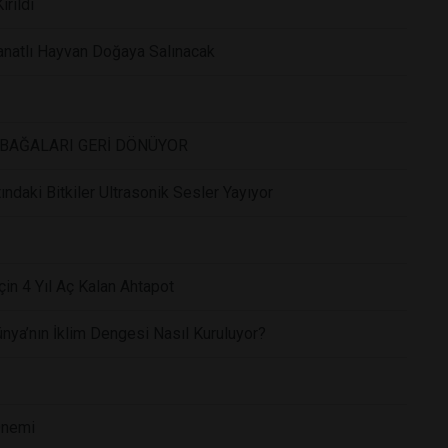
ırıldı
Kanatlı Hayvan Doğaya Salınacak
BAĞALARI GERİ DÖNÜYOR
ındaki Bitkiler Ultrasonik Sesler Yayıyor
çin 4 Yıl Aç Kalan Ahtapot
ünya’nın İklim Dengesi Nasıl Kuruluyor?
Önemi