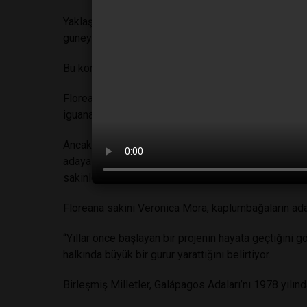
Yaklaşık 173 kilometrekarelik bir alana yayılan Flor
güney noktası. Pasifik Okyanusu’nun ortasında, ana 
Bu konumu nedeniyle hem oldukça izole hem de ekol
Floreana’ya yeniden getirilen kaplumbağalar, adada y
iguanalar, penguenler, martılar ve şahinlerle aynı ya
Ancak böğürtlen ve guava gibi istilacı bitkiler ile s
adaya taşınmış hayvanlarla da mücadele etmek zorund
sakinleri için potansiyel tehdit oluşturuyor.
Floreana sakini Veronica Mora, kaplumbağaların aday
“Yıllar önce başlayan bir projenin hayata geçtiğini
halkında büyük bir gurur yarattığını belirtiyor.
Birleşmiş Milletler, Galápagos Adaları’nı 1978 yılınd