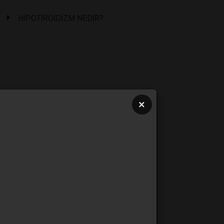
HİPOTİROİDİZM NEDİR?
×