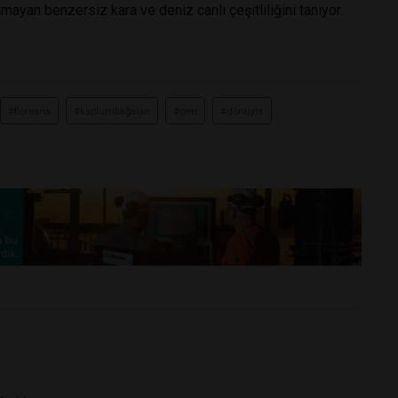
ayan benzersiz kara ve deniz canlı çeşitliliğini tanıyor.
#floreana
#kaplumbağaları
#geri
#dönüyor