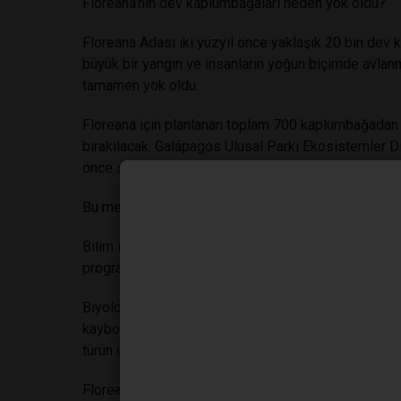
Floreana’nın dev kaplumbağaları neden yok oldu?
Floreana Adası iki yüzyıl önce yaklaşık 20 bin dev 
büyük bir yangın ve insanların yoğun biçimde avlan
tamamen yok oldu.
Floreana için planlanan toplam 700 kaplumbağadan b
bırakılacak. Galápagos Ulusal Parkı Ekosistemler Di
önce soyu tükenen Chelonoidis niger türünün genetik 
Bu melezlerin soyu, Isabela Adası’ndaki Wolf Yanar
Bilim insanlarını hâlâ şaşırtan bu keşif sayesinde, g
programıyla Floreana’daki soyu tükenen türün zamanl
Biyolog Washington Tapia ise bu sürecin yalnızca sayı
kaybolmuş bir soy hattını yeniden inşa etme çabası
türün önemli bir genetik bileşenini taşıyan bireyler
Floreana uzak ve kritik bir ekolojik alan