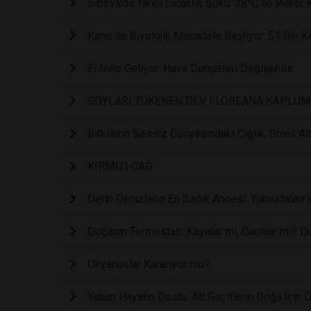
Sibirya'da Tarihi Sıcaklık Şoku: 38°C ile Rekor K
Kene ile Biyolojik Mücadele Başlıyor: 51 Bin 
El Nino Geliyor: Hava Dengeleri Değişebilir
SOYLARI TÜKENEN DEV FLOREANA KAPLUM
Bitkilerin Sessiz Dünyasındaki Çığlık: Stres Alt
KIRMIZI ÇAĞ
Derin Denizlerin En Sadık Annesi: Yumurtaları İ
Doğanın Termostatı: Kayalar mı, Canlılar mı? D
Okyanuslar Kararıyor mu?
Yaban Hayatın Dostu, Alt Geçitlerin Doğa İçin 