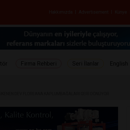
ar ve Sağlık Gazetes
Hakkımızda
|
Advertisement
|
Künye
tör
Firma Rehberi
Seri İlanlar
English 
ÜKENEN DEV FLOREANA KAPLUMBAĞALARI GERİ DÖNÜYOR