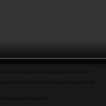
eana, volkanik bir ada ve Galapagos takımadalarının en
karaya yaklaşık 1000 kilometre uzaklıkta yer alıyor.
ojik açıdan hayati öneme sahip bir bölge.
aşayan yaklaşık 200 kişilik nüfusla birlikte flamingolar,
şam alanını paylaşacak.
ıçan, kedi, domuz ve eşek gibi insan faaliyetleri sonucu
a kalacaklar. Bu yerli olmayan türler, adanın yeni
a bırakılmasını “gerçekleşen bir rüya” olarak tanımlıyor.
 görüyoruz,” diyen Mora, dev kaplumbağaların dönüşünün ada
a Doğal Dünya Mirası ilan etti.