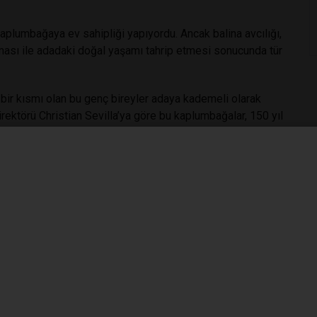
kaplumbağaya ev sahipliği yapıyordu. Ancak balina avcılığı,
ması ile adadaki doğal yaşamı tahrip etmesi sonucunda tür
ir kısmı olan bu genç bireyler adaya kademeli olarak
rektörü Christian Sevilla’ya göre bu kaplumbağalar, 150 yıl
yapısının yüzde 40 ila 80’ini taşıyor.
dağı’na kadar uzanıyor.
enetik yapısı en güçlü bireyler seçilerek yürütülen üretim
a eski genetik saflığına yaklaştırılması hedefleniyor.
ları artırmakla ilgili olmadığını vurguluyor. Bunun,
 olduğunu belirten Tapia, "Genetik açıdan, o adaya özgün
i yeniden kazandırmak hayati önem taşıyor," diye konuştu.