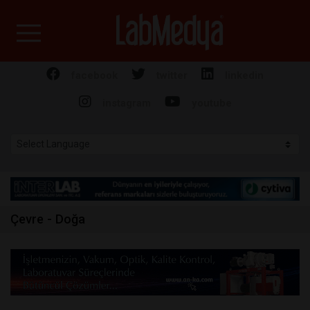
Labmedya - Laboratuv
facebook
twitter
linkedin
instagram
youtube
Çevre - Doğa