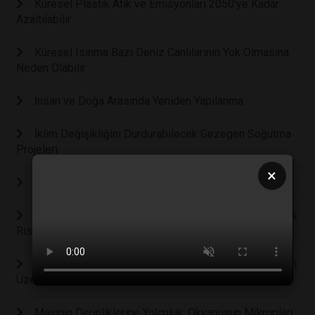
Küresel Plastik Atık ve Emisyonları 2050'ye Kadar
Azaltılabilir
Küresel Isınma Bazı Deniz Canlılarının Yok Olmasına
Neden Olabilir
İnsan ve Doğa Arasında Yeniden Yapılanma
İklim Değişikliğini Durdurabilecek Gezegen Soğutma
Projeleri
×
Endüstriyel kar görmek ister misiniz ?
Biyo-bazlı Lifler: Kritik Türler İçin Potansiyel Bir Sağlık
Riski Oluşturuyor
Hava Kirliliği ve Sıcaklık Artışının Sağlık ve Ekosistem
Üzerindeki Etkileri
Mavinin Derinliklerine Yolculuk: Okyanusun Mikropları