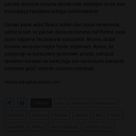
yüksek düzeyde koruma altında elde edildiğini ve bir alan
korundukça faydaların arttığını belirtmektedir.
Uzman yazar ekibi,"Analiz edilen dört yolun tamamında,
yalnızca tam ve yüksek düzeyde koruma, hafifletme veya
uyum sağlama faydalarıyla sonuçlandı. Aksine, düşük
koruma seviyeleri hiçbir fayda sağlamadı. Ayrıca, tür
zenginliği ve balıkçıların gelirindeki artışlar, yalnızca
tamamen korunan ve balıkçılığa izin verilmeyen alanlarda
meydana geldi.”diyerek sözlerini noktaladı.
Makale:
linkinghub.elsevier.com
Etiketler
#lab
#labmedya
#laboratuvar
#laboratory
#science
#biology
#yaşam
#life
#bilim
#araştırma
#deniz
#iklim değişikliği
#climate change