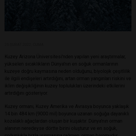
25 ŞUBAT 2022, CUMA
Kuzey Arizona Üniversitesi'nden yapılan yeni araştırmalar,
yükselen sıcaklıkların Dünya'nın en soğuk ormanlarının
kuzeye doğru kaymasına neden olduğunu, biyolojik çeşitlilik
ile ilgili endişeleri artırdığını, artan orman yangınları riskini ve
iklim değişikliğinin kuzey toplulukları üzerindeki etkilerini
artırdığını gösteriyor.
Kuzey ormanı, Kuzey Amerika ve Avrasya boyunca yaklaşık
14 bin 484 km (9000 mil) boyunca uzanan soğuğa dayanıklı
kozalaklı ağaçlardan oluşan bir kuşaktır. Dünya'nın orman
alanının neredeyse dörtte birini oluşturur ve en soğuk,
çoğunlukla hızla ısınmasına rağmen, orman biyomudur.