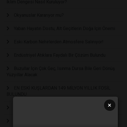
İklim Dengesi Nasıl Kuruluyor?
Okyanuslar Kararıyor mu?
Yaban Hayatın Dostu, Alt Geçitlerin Doğa İçin Önemi
Eski Karbon Nehirlerden Atmosfere Salınıyor!
Endüstriyel Atıklara Faydalı Bir Çözüm Bulundu
Buzullar İçin Çok Geç, Isınma Dursa Bile Geri Dönüş
Yüzyıllar Alacak
EN ESKİ KUŞLARDAN 149 MİLYON YILLIK FOSİL
BULUNDU
×
En Sıcak Üçüncü Yıl: 2025!
Hava Kirliliği Can Alıyor