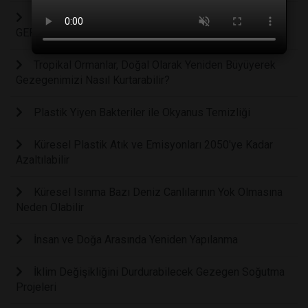
2025 İKLİM ZİRVESİ KARBON NÖTR GELECEK
GERÇEKLEŞİYOR MU?
Tropikal Ormanlar, Doğal Olarak Yeniden Büyüyerek
Gezegenimizi Nasıl Kurtarabilir?
Plastik Yiyen Bakteriler ile Okyanus Temizliği
Küresel Plastik Atık ve Emisyonları 2050'ye Kadar
Azaltılabilir
Küresel Isınma Bazı Deniz Canlılarının Yok Olmasına
Neden Olabilir
İnsan ve Doğa Arasında Yeniden Yapılanma
İklim Değişikliğini Durdurabilecek Gezegen Soğutma
Projeleri