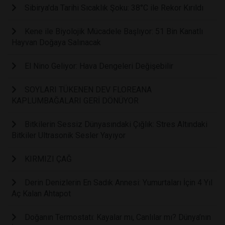
Sibirya'da Tarihi Sıcaklık Şoku: 38°C ile Rekor Kırıldı
Kene ile Biyolojik Mücadele Başlıyor: 51 Bin Kanatlı
Hayvan Doğaya Salınacak
El Nino Geliyor: Hava Dengeleri Değişebilir
SOYLARI TÜKENEN DEV FLOREANA
KAPLUMBAĞALARI GERİ DÖNÜYOR
Bitkilerin Sessiz Dünyasındaki Çığlık: Stres Altındaki
Bitkiler Ultrasonik Sesler Yayıyor
KIRMIZI ÇAĞ
Derin Denizlerin En Sadık Annesi: Yumurtaları İçin 4 Yıl
Aç Kalan Ahtapot
Doğanın Termostatı: Kayalar mı, Canlılar mı? Dünya’nın