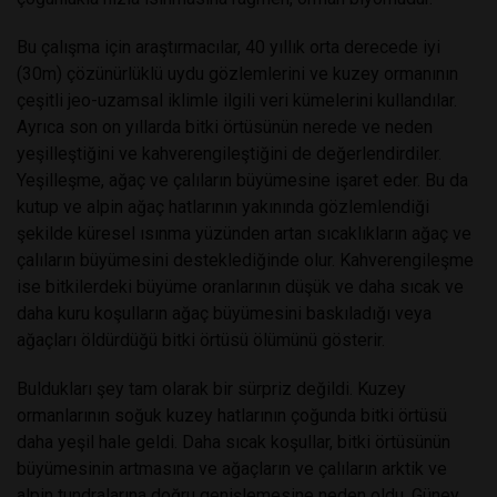
Bu çalışma için araştırmacılar, 40 yıllık orta derecede iyi
(30m) çözünürlüklü uydu gözlemlerini ve kuzey ormanının
çeşitli jeo-uzamsal iklimle ilgili veri kümelerini kullandılar.
Ayrıca son on yıllarda bitki örtüsünün nerede ve neden
yeşilleştiğini ve kahverengileştiğini de değerlendirdiler.
Yeşilleşme, ağaç ve çalıların büyümesine işaret eder. Bu da
kutup ve alpin ağaç hatlarının yakınında gözlemlendiği
şekilde küresel ısınma yüzünden artan sıcaklıkların ağaç ve
çalıların büyümesini desteklediğinde olur. Kahverengileşme
ise bitkilerdeki büyüme oranlarının düşük ve daha sıcak ve
daha kuru koşulların ağaç büyümesini baskıladığı veya
ağaçları öldürdüğü bitki örtüsü ölümünü gösterir.
Buldukları şey tam olarak bir sürpriz değildi. Kuzey
ormanlarının soğuk kuzey hatlarının çoğunda bitki örtüsü
daha yeşil hale geldi. Daha sıcak koşullar, bitki örtüsünün
büyümesinin artmasına ve ağaçların ve çalıların arktik ve
alpin tundralarına doğru genişlemesine neden oldu. Güney