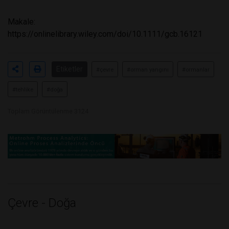
Makale:
https://onlinelibrary.wiley.com/doi/10.1111/gcb.16121
Etiketler
#çevre
#orman yangını
#ormanlar
#tehlike
#doğa
Toplam Görüntülenme 3124
Çevre - Doğa