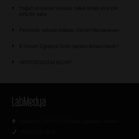
Yoğurt ve kanser konusu: Şaka olmalı ama çok
kötü bir şaka
Periyodik cetvelin babası: Dimitri Mendeleyev
8 Felsefi Öğretiye Göre Hayatın Anlamı Nedir?
HİPOTİROİDİZM NEDİR?
Oğuzlar Mh. 1374. Sk 2/4 Balgat, Çankaya / Ankara
+90 312 342 22 45