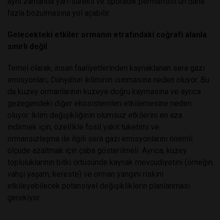
aynı zamanda yarı-sürekli ve sporadik permafrost'un daha
fazla bozulmasına yol açabilir.
Gelecekteki etkiler ormanın etrafındaki coğrafi alanla
sınırlı değil
Temel olarak, insan faaliyetlerinden kaynaklanan sera gazı
emisyonları, Dünya'nın ikliminin ısınmasına neden oluyor. Bu
da kuzey ormanlarının kuzeye doğru kaymasına ve ayrıca
gezegendeki diğer ekosistemleri etkilemesine neden
oluyor. İklim değişikliğinin olumsuz etkilerini en aza
indirmek için, özellikle fosil yakıt tüketimi ve
ormansızlaşma ile ilgili sera gazı emisyonlarını önemli
ölçüde azaltmak için çaba gösterilmeli. Ayrıca, kuzey
topluluklarının bitki örtüsünde kaynak mevcudiyetini (örneğin
vahşi yaşam, kereste) ve orman yangını riskini
etkileyebilecek potansiyel değişikliklerin planlanması
gerekiyor.