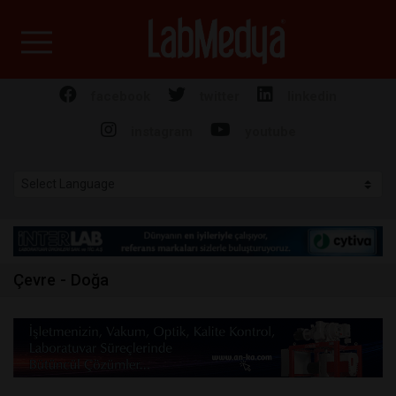
Labmedya - Laboratuv
facebook
twitter
linkedin
instagram
youtube
Çevre - Doğa