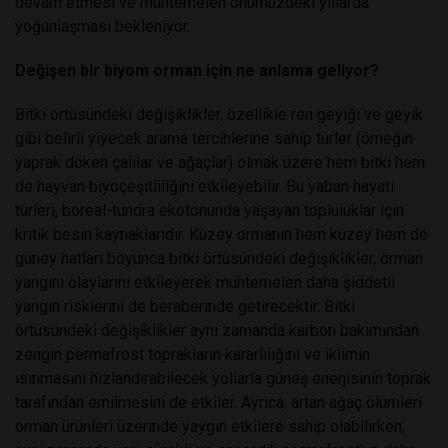
devam etmesi ve muhtemelen önümüzdeki yıllarda
yoğunlaşması bekleniyor.
Değişen bir biyom orman için ne anlama geliyor?
Bitki örtüsündeki değişiklikler, özellikle ren geyiği ve geyik
gibi belirli yiyecek arama tercihlerine sahip türler (örneğin
yaprak döken çalılar ve ağaçlar) olmak üzere hem bitki hem
de hayvan biyoçeşitliliğini etkileyebilir. Bu yaban hayatı
türleri, boreal-tundra ekotonunda yaşayan topluluklar için
kritik besin kaynaklarıdır. Kuzey ormanın hem kuzey hem de
güney hatları boyunca bitki örtüsündeki değişiklikler, orman
yangını olaylarını etkileyerek muhtemelen daha şiddetli
yangın risklerini de beraberinde getirecektir. Bitki
örtüsündeki değişiklikler aynı zamanda karbon bakımından
zengin permafrost toprakların kararlılığını ve iklimin
ısınmasını hızlandırabilecek yollarla güneş enerjisinin toprak
tarafından emilmesini de etkiler. Ayrıca, artan ağaç ölümleri
orman ürünleri üzerinde yaygın etkilere sahip olabilirken;