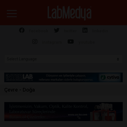
Labmedya - Laboratuv
facebook
twitter
linkedin
instagram
youtube
Çevre - Doğa