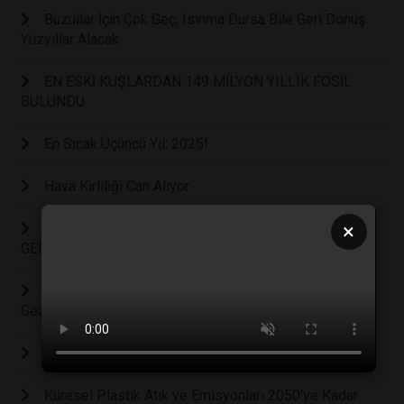
Buzullar İçin Çok Geç, Isınma Dursa Bile Geri Dönüş
Yüzyıllar Alacak
EN ESKİ KUŞLARDAN 149 MİLYON YILLIK FOSİL
BULUNDU
En Sıcak Üçüncü Yıl: 2025!
Hava Kirliliği Can Alıyor
×
2025 İKLİM ZİRVESİ KARBON NÖTR GELECEK
GERÇEKLEŞİYOR MU?
Tropikal Ormanlar, Doğal Olarak Yeniden Büyüyerek
Gezegenimizi Nasıl Kurtarabilir?
Plastik Yiyen Bakteriler ile Okyanus Temizliği
Küresel Plastik Atık ve Emisyonları 2050'ye Kadar