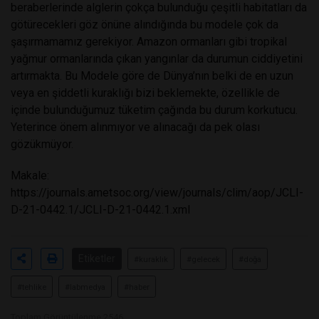
beraberlerinde alglerin çokça bulunduğu çeşitli habitatları da
götürecekleri göz önüne alındığında bu modele çok da
şaşırmamamız gerekiyor. Amazon ormanları gibi tropikal
yağmur ormanlarında çıkan yangınlar da durumun ciddiyetini
artırmakta. Bu Modele göre de Dünya’nın belki de en uzun
veya en şiddetli kuraklığı bizi beklemekte, özellikle de
içinde bulunduğumuz tüketim çağında bu durum korkutucu.
Yeterince önem alınmıyor ve alınacağı da pek olası
gözükmüyor.
Makale:
https://journals.ametsoc.org/view/journals/clim/aop/JCLI-
D-21-0442.1/JCLI-D-21-0442.1.xml
Etiketler
#kuraklık
#gelecek
#doğa
#tehlike
#labmedya
#haber
Toplam Görüntülenme 2546