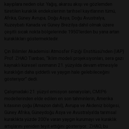
kayıplara neden olur. Yağış, akarsu akışı ve gözlemden
türetilen kuraklık endekslerinin tarihsel kayıtlarının tümü,
Afrika, Güney Avrupa, Doğu Asya, Doğu Avustralya,
Kuzeybatı Kanada ve Güney Brezilya dahil olmak üzere
çeşitli sıcak nokta bölgelerinde 1950'lerden bu yana artan
kuraklıkları göstermektedir.
Çin Bilimler Akademisi Atmosfer Fiziği Enstitüsü'nden (IAP)
Prof. ZHAO Tianbao, “İklim modeli projeksiyonları, sera gazı
kaynaklı küresel ısınmanın 21. yüzyılda devam etmesiyle
kuraklığın daha şiddetli ve yaygın hale gelebileceğini
gösteriyor” dedi.
Çalışmadaki 21. yüzyıl emisyon senaryoları, CMIP6
modellerinden elde edilen en son tahminlerin, Amerika
kıtasının çoğu (Amazon dahil), Avrupa ve Akdeniz bölgesi,
Güney Afrika, Güneydoğu Asya ve Avustralya'da tarımsal
kuraklıkta yüzde 200'e varan yaygın kurumayı ve kuraklık
artışlarını yeniden teyit ettiğini gösteriyor. ZHAO, bu