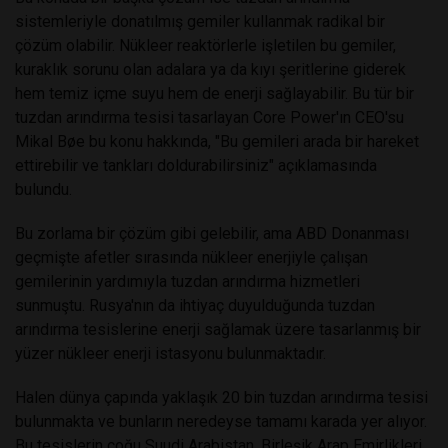
sistemleriyle donatılmış gemiler kullanmak radikal bir
çözüm olabilir. Nükleer reaktörlerle işletilen bu gemiler,
kuraklık sorunu olan adalara ya da kıyı şeritlerine giderek
hem temiz içme suyu hem de enerji sağlayabilir. Bu tür bir
tuzdan arındırma tesisi tasarlayan Core Power'ın CEO'su
Mikal Bøe bu konu hakkında, "Bu gemileri arada bir hareket
ettirebilir ve tankları doldurabilirsiniz" açıklamasında
bulundu.
Bu zorlama bir çözüm gibi gelebilir, ama ABD Donanması
geçmişte afetler sırasında nükleer enerjiyle çalışan
gemilerinin yardımıyla tuzdan arındırma hizmetleri
sunmuştu. Rusya'nın da ihtiyaç duyulduğunda tuzdan
arındırma tesislerine enerji sağlamak üzere tasarlanmış bir
yüzer nükleer enerji istasyonu bulunmaktadır.
Halen dünya çapında yaklaşık 20 bin tuzdan arındırma tesisi
bulunmakta ve bunların neredeyse tamamı karada yer alıyor.
Bu tesislerin çoğu Suudi Arabistan, Birleşik Arap Emirlikleri