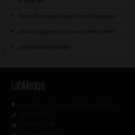
kötü bir şaka
Periyodik cetvelin babası: Dimitri Mendeleyev
8 Felsefi Öğretiye Göre Hayatın Anlamı Nedir?
HİPOTİROİDİZM NEDİR?
Oğuzlar Mh. 1374. Sk 2/4 Balgat, Çankaya / Ankara
+90 312 342 22 45
+90 312 342 22 46