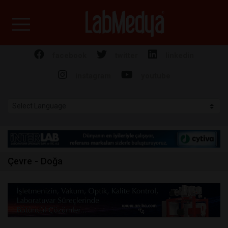
Labmedya - Laboratuv
facebook
twitter
linkedin
instagram
youtube
Çevre - Doğa