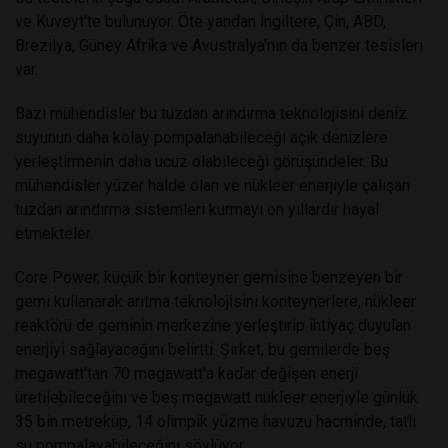
ve Kuveyt'te bulunuyor. Öte yandan İngiltere, Çin, ABD,
Brezilya, Güney Afrika ve Avustralya'nın da benzer tesisleri
var.
Bazı mühendisler bu tuzdan arındırma teknolojisini deniz
suyunun daha kolay pompalanabileceği açık denizlere
yerleştirmenin daha ucuz olabileceği görüşündeler. Bu
mühendisler yüzer halde olan ve nükleer enerjiyle çalışan
tuzdan arındırma sistemleri kurmayı on yıllardır hayal
etmekteler.
Core Power, küçük bir konteyner gemisine benzeyen bir
gemi kullanarak arıtma teknolojisini konteynerlere, nükleer
reaktörü de geminin merkezine yerleştirip ihtiyaç duyulan
enerjiyi sağlayacağını belirtti. Şirket, bu gemilerde beş
megawatt'tan 70 megawatt'a kadar değişen enerji
üretilebileceğini ve beş megawatt nükleer enerjiyle günlük
35 bin metreküp, 14 olimpik yüzme havuzu hacminde, tatlı
su pompalayabileceğini söylüyor.