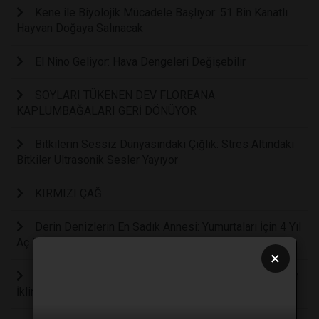
Kene ile Biyolojik Mücadele Başlıyor: 51 Bin Kanatlı
Hayvan Doğaya Salınacak
El Nino Geliyor: Hava Dengeleri Değişebilir
SOYLARI TÜKENEN DEV FLOREANA
KAPLUMBAĞALARI GERİ DÖNÜYOR
Bitkilerin Sessiz Dünyasındaki Çığlık: Stres Altındaki
Bitkiler Ultrasonik Sesler Yayıyor
KIRMIZI ÇAĞ
Derin Denizlerin En Sadık Annesi: Yumurtaları İçin 4 Yıl
Aç Kalan Ahtapot
×
Doğanın Termostatı: Kayalar mı, Canlılar mı? Dünya’nın
İklim Dengesi Nasıl Kuruluyor?