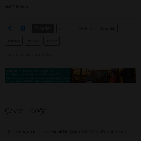
BBC News
Etiketler
#haber
#tehlike
#kuraklık
#dünya
#doğa
#çevre
Toplam Görüntülenme 2257
Çevre - Doğa
Sibirya'da Tarihi Sıcaklık Şoku: 38°C ile Rekor Kırıldı