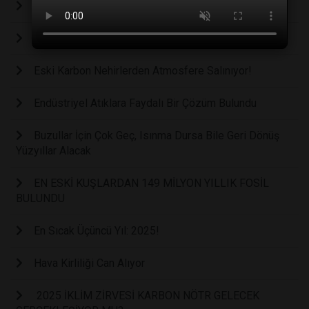
Okyanuslar Kararıyor mu?
Yaban Hayatın Dostu, Alt Geçitlerin Doğa İçin Önemi
Eski Karbon Nehirlerden Atmosfere Salınıyor!
Endüstriyel Atıklara Faydalı Bir Çözüm Bulundu
Buzullar İçin Çok Geç, Isınma Dursa Bile Geri Dönüş
Yüzyıllar Alacak
EN ESKİ KUŞLARDAN 149 MİLYON YILLIK FOSİL
BULUNDU
En Sıcak Üçüncü Yıl: 2025!
Hava Kirliliği Can Alıyor
2025 İKLİM ZİRVESİ KARBON NÖTR GELECEK