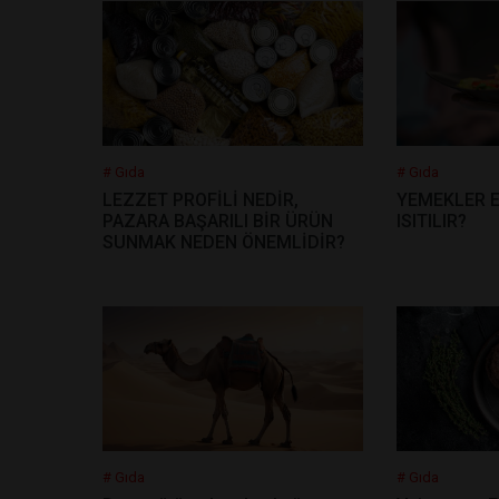
# Gıda
# Gıda
LEZZET PROFİLİ NEDİR,
YEMEKLER E
PAZARA BAŞARILI BİR ÜRÜN
ISITILIR?
SUNMAK NEDEN ÖNEMLİDİR?
# Gıda
# Gıda