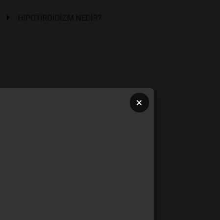
HİPOTİROİDİZM NEDİR?
×