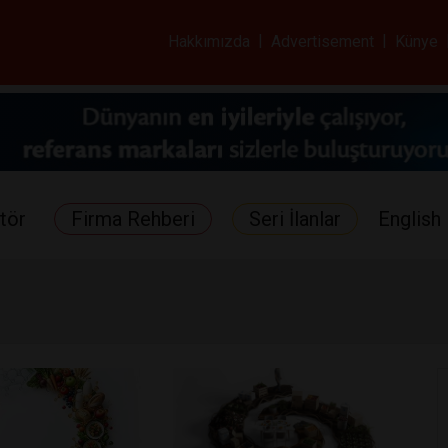
ar ve Sağlık Gazetes
Hakkımızda
|
Advertisement
|
Künye
tör
Firma Rehberi
Seri İlanlar
English 