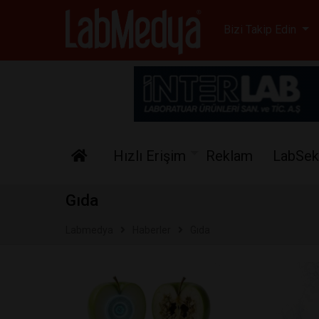
Labmedya - Laboratuv
Bizi Takip Edin
Hızlı Erişim
Reklam
LabSek
Gıda
Labmedya
Haberler
Gıda