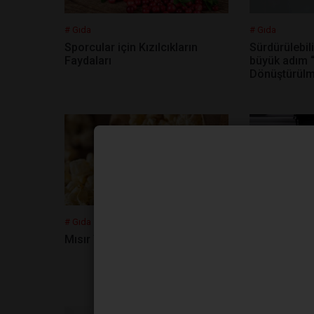
# Gıda
# Gıda
Sporcular için Kızılcıkların
Sürdürülebili
Faydaları
büyük adım “
Dönüştürülm
# Gıda
# Gıda
Mısır Taneleri Neden Patlar?
Dünyanın 3 B
İlk Somonu R
Alıyor!