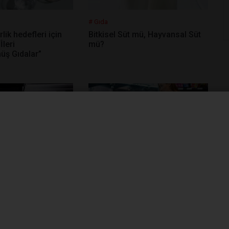
# Gıda
rlik hedefleri için
Bitkisel Süt mü, Hayvansal Süt
İleri
mü?
üş Gıdalar”
# Gıda
oyutlu Yazdırılan
DFA, FDA'nın Bitkisel Bazlı Süt
aflardaki Yerini
Alternatifleri Etiketleme Rehberi
Taslağına Yorumlarını Açıklıyor