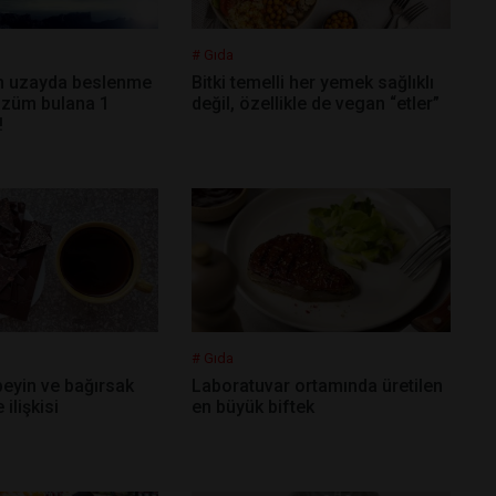
# Gıda
ın uzayda beslenme
Bitki temelli her yemek sağlıklı
züm bulana 1
değil, özellikle de vegan “etler”
!
# Gıda
beyin ve bağırsak
Laboratuvar ortamında üretilen
 ilişkisi
en büyük biftek