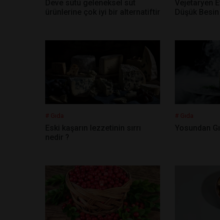
Deve sütü geleneksel süt
Vejetaryen Et
ürünlerine çok iyi bir alternatiftir
Düşük Besin 
# Gıda
# Gıda
Eski kaşarın lezzetinin sırrı
Yosundan Gı
nedir ?