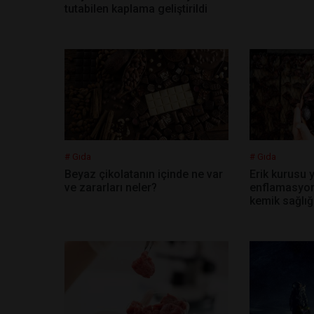
tutabilen kaplama geliştirildi
# Gıda
# Gıda
Beyaz çikolatanın içinde ne var
Erik kurusu
ve zararları neler?
enflamasyonu
kemik sağlığın