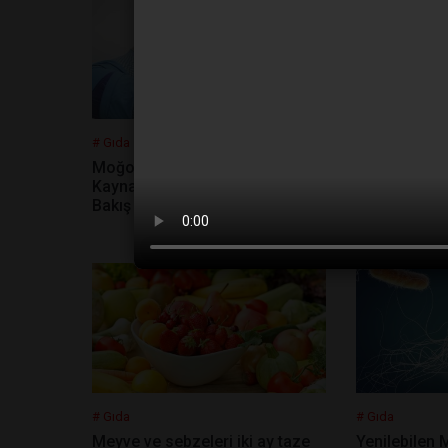
# Gıda
# Gıda
Moğol Savaşçılarının Güç
Sağlıklı Don
Kaynağı, Probiyotiklere Bilimsel
Seçersiniz?
Bakış
# Gıda
# Gıda
Meyve ve sebzeleri iki ay taze
Yenilebilen 