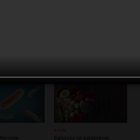
# Gıda
durmayı Nasıl
Vegan etlerde bulunan proteinin
emilimi çok düşük
# Gıda
Mikroplar
Kalbinize İyi Gelebilecek