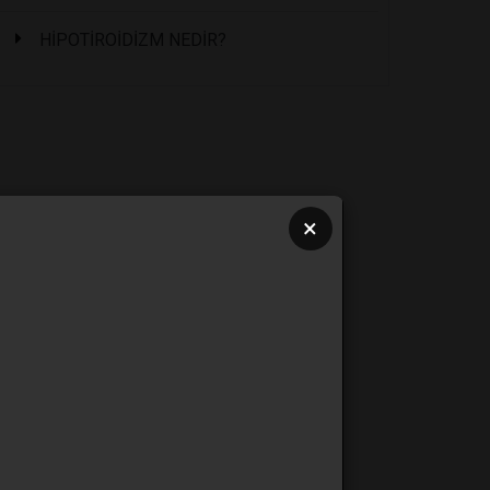
HİPOTİROİDİZM NEDİR?
×