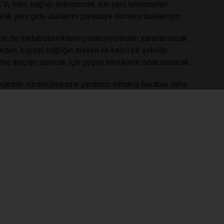
in, hem sağlığı iyileştirmek için yeni teknolojileri
lik yeni gıda ürünlerini piyasaya sürmesi bekleniyor.
likle de metabolomiklerin potansiyelinden yararlanılacak.
eden, kişisel sağlığın sürekli ve kalıcı bir şekilde
enme araçları sunmak için çeşitli tekniklere odaklanılacak.
lıklarının sürdürülmesine yardımcı olmakla beraber daha
inin ve güveninin artması bekleniyor. Avrupa Gıda Güvenliği
ı bir beslenme düzeni olarak Akdeniz diyetine daha fazla
k kaynak veri kullanımında yenilikler içeriyor. Bunlara ek
ışı içerisinde olup farklı kaynaklardan gelen verileri
rak, toplumun artan talebi doğrultusunda daha
lleştirme potansiyelini göstermek için Preventomik; hem
 riski taşıyan abdominal obezitesi olan kişilere farklı