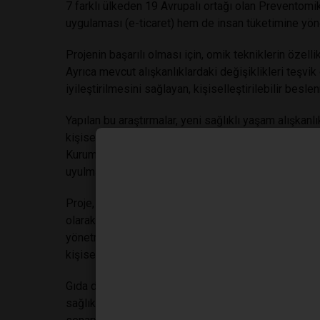
7 farklı ülkeden 19 Avrupalı ortağı olan Preventomik'
uygulaması (e-ticaret) hem de insan tüketimine yöne
Projenin başarılı olması için, omik tekniklerin özel
Ayrıca mevcut alışkanlıklardaki değişiklikleri teşvik 
iyileştirilmesini sağlayan, kişiselleştirilebilir besl
Yapılan bu araştırmalar, yeni sağlıklı yaşam alışkan
kişiselleştirilmiş bir diyet ile kullanıcı memnuniyet
Kurumu'nun (EFSA) önerileri doğrultusunda, sağlıkl
uyulması teşvik ediliyor.
Proje, gelecekteki araştırmaları desteklemek için açı
olarak; daha kesin bilgi ile sürdürülebilir çözüm aray
yönetmek için bilgi ve iletişim teknolojisi kullanıla
kişiselleştirilmiş bir hizmet sunulması hedefleniyor.
Gıda değer zincirinin farklı seviyelerindeki kişise
sağlıklı gönüllülere, hem de kardiyovasküler hastalık