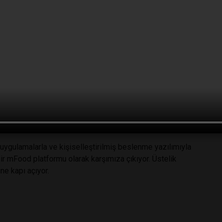
klentiler artmış olsa da; bireyin hangi değişkenliklerden
sini engelleyen davranışsal faktörlerin ne olduğu konusunda
bilir gelirdeki artış, yaşam tarzındaki değişiklikler ve
 kilit eğilimlerin artması nedeniyle 2015 yılında 81 milyar
'de 110,5 milyar Euro’ya çıkacağı tahmin ediliyor.
ve sağlık hizmetleri gibi alanlarda bireysel düzeyde
rünüyor.
ygulamalarla ve kişiselleştirilmiş beslenme yazılımıyla
bir mFood platformu olarak karşımıza çıkıyor. Üstelik
ine kapı açıyor.