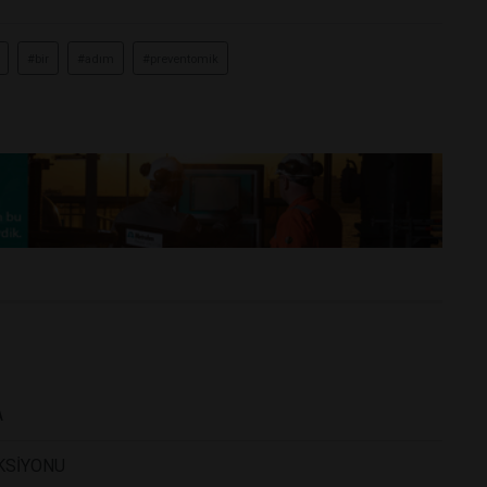
#bir
#adım
#preventomik
A
KSİYONU