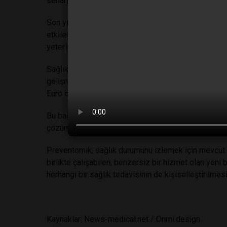
senaryolar oluşturularak takip edilecek.
Son yıllarda kişiselleştirilmiş beslenmeyle ilgili be
etkilendiği veya daha sağlıklı alışkanlıklar edinme
yeterli bulgular henüz elde edilemedi.
Sağlık için artan endişe, nüfusun yaşlanması, harcana
gelişmekte olan pazarlardaki büyüme gibi toplumdaki
Euro olan kişiselleştirilmiş beslenme pazarının 2020
Bu bağlamda uzmanlar gıda endüstrisinin; beslenme 
çözümler sunması gerektiği konusunda hemfikir gö
Preventomik; sağlık durumunu izlemek için mevcut u
birlikte çalışabilen, benzersiz bir hizmet olan yeni 
herhangi bir sağlık tedavisinin de kişiselleştirilmes
Kaynaklar: News-medical.net / Onmi.design