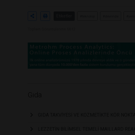
Etiketler
#teknoloji
#devrinde
#yeni
Toplam Görüntülenme 6612
Gıda
GIDA TAKVİYESİ VE KOZMETİKTE KÖR NOKT
LEZZETİN BİLİMSEL TEMELİ MAILLARD REA