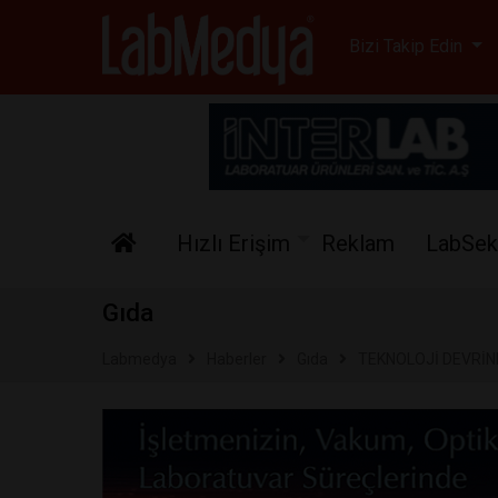
Labmedya - Laboratuv
Bizi Takip Edin
Hızlı Erişim
Reklam
LabSek
Gıda
Labmedya
Haberler
Gıda
TEKNOLOJİ DEVRİN