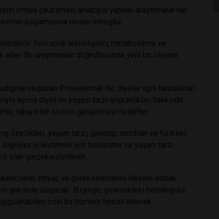
sinin ortaya çıkarılması amacıyla yapılan araştırmalar her
devrinin başlamasına neden olmuştur.
mlanabilir. Yeni omik teknolojileri, metabolizma ve
ük eder. Bu araştırmalar doğrultusunda yeni bir oluşum
digma oluşturan Preventomik ile; diyetle ilgili hastalıkları
la ayrıca diyet ve yaşam tarzı alışkanlıkları hakkında
rteç tabanlı bir sistem geliştirmeyi hedefler.
ş özellikleri, yaşam tarzı, genotip, tercihler ve fiziksel
 sağlığını iyileştirmek için beslenme ve yaşam tarzı
 bir plan gerçekleştirilecek.
 tüketicilerin ihtiyaç ve gereksinimlerini dikkate alacak
stemi şeklinde ulaşacak. Bu proje, gelecekteki herhangi bir
uygulanabilen özel bir hizmeti temsil edecek.