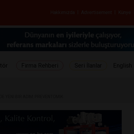
ar ve Sağlık Gazetes
Hakkımızda
|
Advertisement
|
Künye
tör
Firma Rehberi
Seri İlanlar
English 
DE YENİ BİR ADIM: PREVENTOMİK