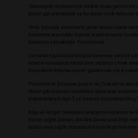
Teknolojinin ilerlemesiyle birlikte insan genom dizi
geçen gün artmaktadır ve bu durum omik teknoloji 
Omik, biyolojik sistemlerin genel analizi olarak tanı
beslenme arasındaki ilişkinin araştırılmasına öncül
karşımıza çıkmaktadır: Preventomik.
Uzmanlar kişiselleştirilmiş beslenmede yeni bir para
önleme konusunda tüketicilere yardımcı olmak amacıy
kişiselleştirilmiş tavsiyeler göndermek için biyobeli
Preventomik European projesi ile; fiziksel ve davranı
durum gibi bireysel özelliklere dayanarak insanların
alışkanlıklarıyla ilgili 3 yıl sürecek kişiselleştirilmiş
Bilgi ve iletişim teknolojisi araçlarının kullanımı ile
kişisel sağlık planları, alıcılara davranışsal bilgi i
tedavi veya sağlık durumunun kişiselleştirilmesine 