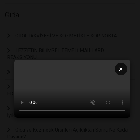
Gıda
GIDA TAKVİYESİ VE KOZMETİKTE KÖR NOKTA
LEZZETİN BİLİMSEL TEMELİ MAILLARD
REAKSİYONU
×
GIDA SİSTEMLERİNDE DÖNGÜSEL EKONOMİ
GIDA ÜRETİM HATTINIZI NASIL OPTİMİZE
EDERSİNİZ?
Somon Derisinde Keşfedilen Hücreler Yara
İyileşmesini Hızlandırıyor
Gıda ve Kozmetik Ürünleri Açıldıktan Sonra Ne Kadar
Dayanır?