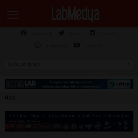
Labmedya - Laboratuv
facebook
twitter
linkedin
instagram
youtube
Gıda