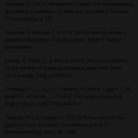
Heperkan, D. (2013). Microbiota of table olive fermentations
and criteria of selection for their use as starters. Frontiers
in microbiology, 4, 143.
Heperkan D. ,Kayacan Ç. (2021), Tıp ve mühendislik bakış
açısıyla probiyotikler ve prebiyotikler , Bölüm 6: Gıda ve
probiyotikler.
Sender, R., Fuchs, S., & Milo, R. (2016). Revised estimates
for the number of human and bacteria cells in the body.
PLoS biology, 14(8), e1002533.
Turnbaugh, P. J., Ley, R. E., Hamady, M., Fraser-Liggett, C. M.,
Knight, R., & Gordon, J. I. (2007). The human microbiome
project. Nature, 449(7164), 804-810.
Helander, H. F., & Fändriks, L. (2014). Surface area of the
digestive tract–revisited. Scandinavian journal of
gastroenterology, 49(6), 681-689.