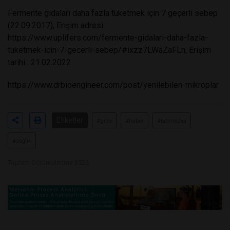
Fermente gıdaları daha fazla tüketmek için 7 geçerli sebep
(22.09.2017), Erişim adresi :
https://www.uplifers.com/fermente-gidalari-daha-fazla-
tuketmek-icin-7-gecerli-sebep/#ixzz7LWaZaFLn, Erişim
tarihi : 21.02.2022
https://www.drbioengineer.com/post/yenilebilen-mikroplar
Etiketler
#gıda
#haber
#labmedya
#sağlık
Toplam Görüntülenme 3526