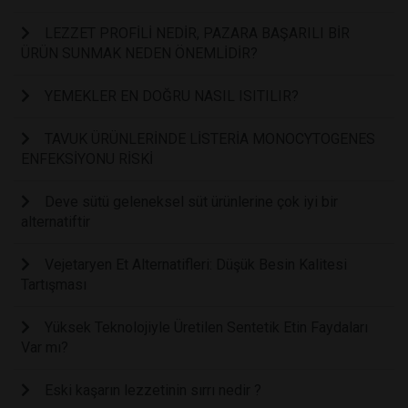
LEZZET PROFİLİ NEDİR, PAZARA BAŞARILI BİR
ÜRÜN SUNMAK NEDEN ÖNEMLİDİR?
YEMEKLER EN DOĞRU NASIL ISITILIR?
TAVUK ÜRÜNLERİNDE LİSTERİA MONOCYTOGENES
ENFEKSİYONU RİSKİ
Deve sütü geleneksel süt ürünlerine çok iyi bir
alternatiftir
Vejetaryen Et Alternatifleri: Düşük Besin Kalitesi
Tartışması
Yüksek Teknolojiyle Üretilen Sentetik Etin Faydaları
Var mı?
Eski kaşarın lezzetinin sırrı nedir ?