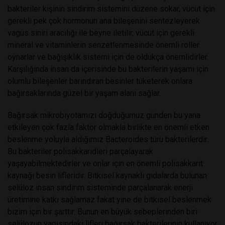
bakteriler kişinin sindirim sistemini düzene sokar, vücut için
gerekli pek çok hormonun ana bileşenini sentezleyerek
vagus siniri aracılığı ile beyne iletilir, vücut için gerekli
mineral ve vitaminlerin senzetlenmesinde önemli roller
oynarlar ve bağışıklık sistemi için de oldukça önemlidirler.
Karşılığında insan da içerisinde bu bakterilerin yaşamı için
olumlu bileşenler barındıran besinler tüketerek onlara
bağırsaklarında güzel bir yaşam alanı sağlar.
Bağırsak mikrobiyotamızı doğduğumuz günden bu yana
etkileyen çok fazla faktör olmakla birlikte en önemli etken
beslenme yoluyla aldığımız Bacteroides türü bakterilerdir.
Bu bakteriler polisakkaridleri parçalayarak
yaşayabilmektedirler ve onlar için en önemli polisakkarit
kaynağı besin lifleridir. Bitkisel kaynaklı gıdalarda bulunan
selüloz insan sindirim sisteminde parçalanarak enerji
üretimine katkı sağlamaz fakat yine de bitkisel beslenmek
bizim için bir şarttır. Bunun en büyük sebeplerinden biri
selülozun yapısındaki lifleri bağırsak bakterilerinin kullanıyor