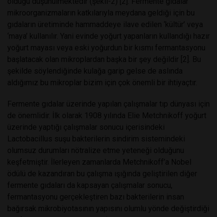
olduğu düşünülmektedir (şekil-2) [2]. Fermente gıdalar
mikroorganizmaların katkılarıyla meydana geldiği için bu
gıdaların üretiminde hammaddeye ilave edilen ‘kültür’ veya
‘maya’ kullanılır. Yani evinde yoğurt yapanların kullandığı hazır
yoğurt mayası veya eski yoğurdun bir kısmı fermantasyonu
başlatacak olan mikroplardan başka bir şey değildir [2]. Bu
şekilde söylendiğinde kulağa garip gelse de aslında
aldığımız bu mikroplar bizim için çok önemli bir ihtiyaçtır.
Fermente gıdalar üzerinde yapılan çalışmalar tıp dünyası için
de önemlidir. İlk olarak 1908 yılında Elie Metchnikoff yoğurt
üzerinde yaptığı çalışmalar sonucu içerisindeki
Lactobacillus suşu bakterilerin sindirim sistemindeki
olumsuz durumları nötralize etme yeteneği olduğunu
keşfetmiştir. İlerleyen zamanlarda Metchnikoff’a Nobel
ödülü de kazandıran bu çalışma ışığında geliştirilen diğer
fermente gıdaları da kapsayan çalışmalar sonucu,
fermantasyonu gerçekleştiren bazı bakterilerin insan
bağırsak mikrobiyotasının yapısını olumlu yönde değiştirdiği