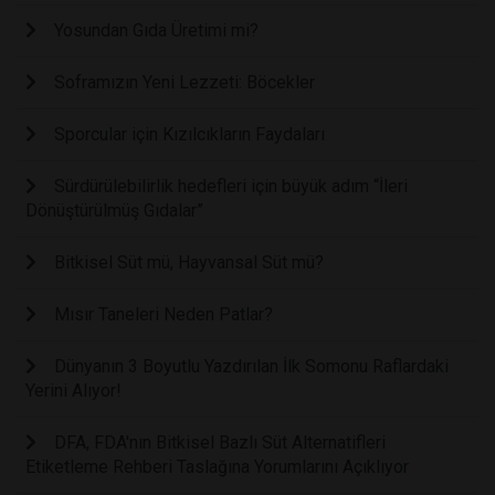
Yosundan Gıda Üretimi mi?
Soframızın Yeni Lezzeti: Böcekler
Sporcular için Kızılcıkların Faydaları
Sürdürülebilirlik hedefleri için büyük adım “İleri
Dönüştürülmüş Gıdalar”
Bitkisel Süt mü, Hayvansal Süt mü?
Mısır Taneleri Neden Patlar?
Dünyanın 3 Boyutlu Yazdırılan İlk Somonu Raflardaki
Yerini Alıyor!
DFA, FDA'nın Bitkisel Bazlı Süt Alternatifleri
Etiketleme Rehberi Taslağına Yorumlarını Açıklıyor