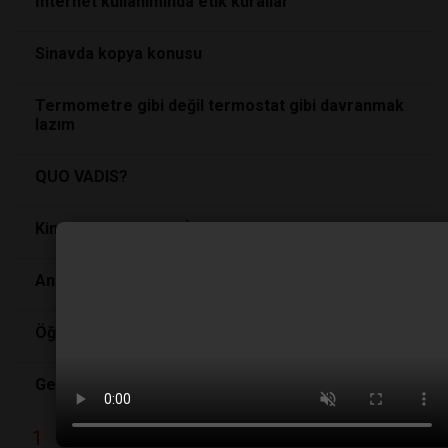
İnternet kullanımında etik kurallar
Sinavda kopya konusu
Termometre gibi değil termostat gibi davranmak
lazım
QUO VADIS?
Kimler Laboratuvar İnsanı Olabilir?
Anlamak, Anlamamak; Anlamadığını Anlamak
Öğrendiğiniz Bilgileri Silmek İster misiniz?
Geçmiş Zaman olur ki !
1
2
3
4
5
6
7
8
9
1