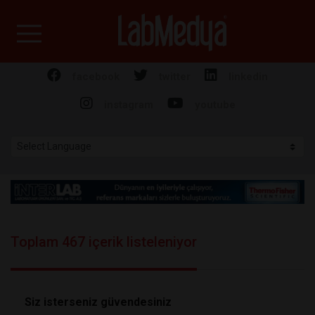
Labmedya - Laboratuv
facebook
twitter
linkedin
instagram
youtube
Toplam 467 içerik listeleniyor
Siz isterseniz güvendesiniz