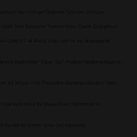
üştüren Yeni Hidrojel Tedavide Ezberleri Bozuyor
as Optik Saat Saniyenin Tanımını Kalıcı Olarak Değiştiriyor
nı ChatGPT ile Analiz Edip, özel bir aşı tasarlayarak
arında Keşfedilen "Süper Güç" Proteini Yaşlanma Algımızı
im: 65 Milyon Yıllık Psilosibin Mantarları Modern Tıbba
 10 Dakikalık Basit Bir Masaj Stres Hormonunu ve
i Kornea İle Görme Yetisi Geri Kazanıldı