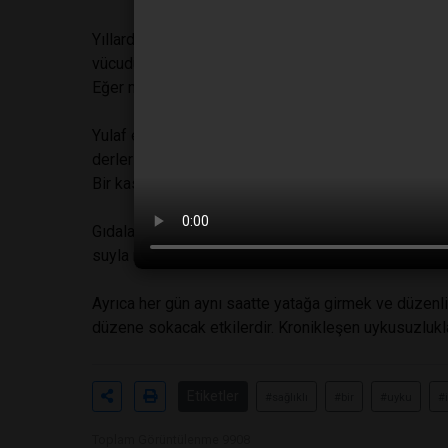
Yıllardır çocuklara uyumadan önce ılık süt içirmenin
vücudu dinlendirici triptofanın zengin bir kaynağıdır.
Eğer mide ve sindirim sistemi sorunları yaşıyorsanı
Yulaf ezmesi sağlıklı bir besin olmanın yanı sıra m
derler ya; karnı tok, sırtı pek diye, işte huzurlu ve 
Bir kase ılık sütle hazırlanmış yulaf ezmesi, melatonin
Gıdalar dışında ılık bir banyo yapmak vücudunuzu g
suyla rahatlar ve uykuya hazırlanır.
Ayrıca her gün aynı saatte yatağa girmek ve düzenl
düzene sokacak etkilerdir. Kronikleşen uykusuzlukla
Etiketler
#sağlıklı
#bir
#uyku
#
Toplam Görüntülenme 9908