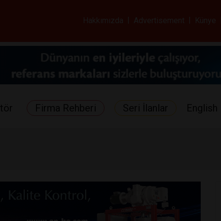
ar ve Sağlık Gazetes
Hakkımızda
|
Advertisement
|
Künye
tör
Firma Rehberi
Seri İlanlar
English 