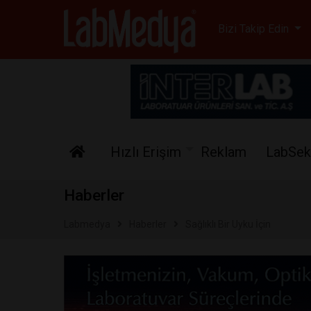
Labmedya - Laboratuv
Bizi Takip Edin
Hızlı Erişim
Reklam
LabSek
Haberler
Labmedya
Haberler
Sağlıklı Bir Uyku İçin