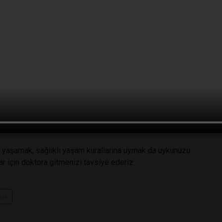
 nedeni nedir diye düşündünüz mü? Ilık süt yatıştırıcı ve
z, süt içtiğinizde gaz yapabileceğini unutmayın.
ide dostudur ve kendinizi doygun hissetmenizi sağlar. Hani
sıcak hissetmenizi sağlar.
 için iyi bir kaynaktır ve sizi rahat bir uykuya hazırlar.
evşeterek uykuya yardımcı olur. Vücudunuz ve zihniniz
i yaşamak, sağlıklı yaşam kurallarına uymak da uykunuzu
r için doktora gitmenizi tavsiye ederiz.
için