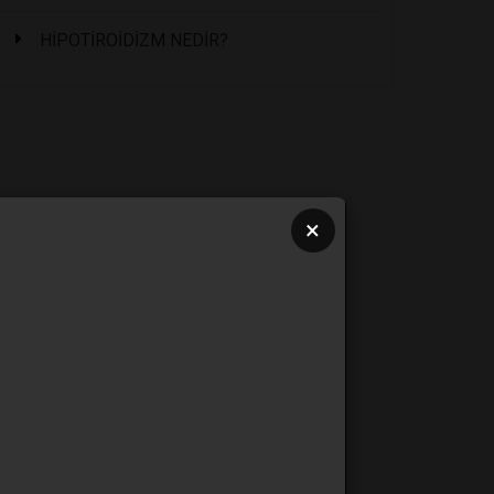
HİPOTİROİDİZM NEDİR?
×