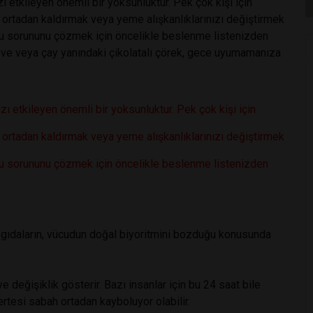
ı etkileyen önemli bir yoksunluktur. Pek çok kişi için
 ortadan kaldırmak veya yeme alışkanlıklarınızı değiştirmek
yku sorununu çözmek için öncelikle beslenme listenizden
kahve veya çay yanındaki çikolatalı çörek, gece uyumamanıza
zı etkileyen önemli bir yoksunluktur. Pek çok kişi için
 ortadan kaldırmak veya yeme alışkanlıklarınızı değiştirmek
yku sorununu çözmek için öncelikle beslenme listenizden
i gıdaların, vücudun doğal biyoritmini bozduğu konusunda
e değişiklik gösterir. Bazı insanlar için bu 24 saat bile
 ertesi sabah ortadan kayboluyor olabilir.