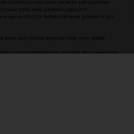
izde üstünüze bir uyku çöker ancak bir saat uyuduktan
rursunuz çünkü enerji patlaması yaşarsınız.
gece uykusu için size destek olabilecek gıdalara bir göz
k amino asit triptofan açısından hindi iyi bir gıdadır.
atonin nörotransmitterlerinin oluşumda etkisi olduğundan,
me gelmiştir.
 glisemik indeksi etkileyen karbonhidratlar açısından
eri yüksek bir köklü bitkidir.
adan kaldırmaya yardımcı olur. Sağlıklı bir uyku için süt
 elbette kızartması değil. En sağlıklısı sütle püre yapmak
riptofan (seratonin dönüştürür) vücudunuzun uyuma
lik ve stresten uzaklaşmak, kasları hafif gevşetmek için de