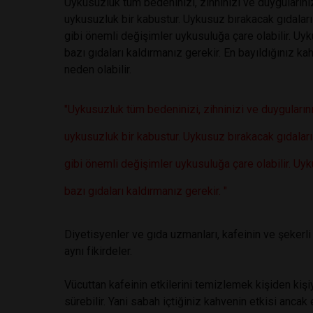
Uykusuzluk tüm bedeninizi, zihninizi ve duygularınız
uykusuzluk bir kabustur. Uykusuz bırakacak gıdaları
gibi önemli değişimler uykusuluğa çare olabilir. U
bazı gıdaları kaldırmanız gerekir. En bayıldığınız 
neden olabilir.
"Uykusuzluk tüm bedeninizi, zihninizi ve duygularını
uykusuzluk bir kabustur. Uykusuz bırakacak gıdaları
gibi önemli değişimler uykusuluğa çare olabilir. U
bazı gıdaları kaldırmanız gerekir. "
Diyetisyenler ve gıda uzmanları, kafeinin ve şekerl
aynı fikirdeler.
Vücuttan kafeinin etkilerini temizlemek kişiden kişiy
sürebilir. Yani sabah içtiğiniz kahvenin etkisi ancak