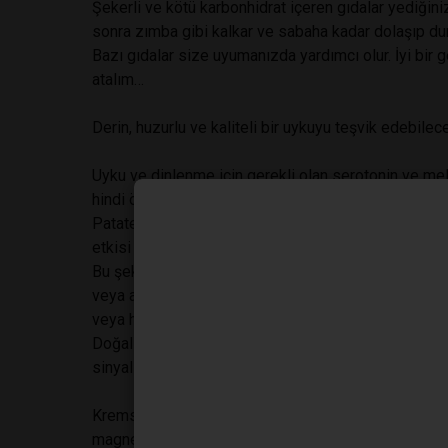
Şekerli ve kötü karbonhidrat içeren gıdalar yediğin
sonra zımba gibi kalkar ve sabaha kadar dolaşıp du
Bazı gıdalar size uyumanızda yardımcı olur. İyi bir 
atalım…
Derin, huzurlu ve kaliteli bir uykuyu teşvik edebilece
Uyku ve dinlenme için gerekli olan serotonin ve mel
hindi önemli bir besin olarak son zamanlarda günde
Patates kan şekeri üzerinde etkili olmasına rağmen,
etkisi daha düşük rütbededir. Ancak tatlı patates şek
Bu şekeri yüksek olan sebze, triptofan asitlerini ort
veya ayranla birlikte patates tüketebilirsiniz, ancak
veya haşlanmış patatesi ayranla tüketmektir.
Doğal bir uyku yardımcısı olan muz, melatonin ve t
sinyallerini çalıştırır.
Kremsi ve etli meyve, aynı zamanda fiziksel gergin
magnezyum içerir.