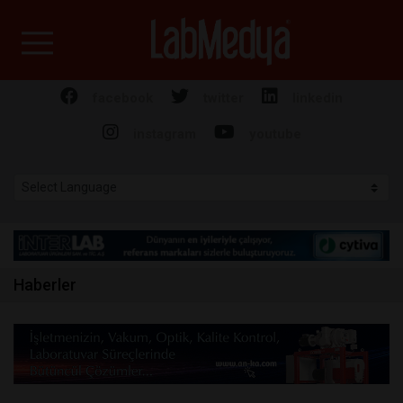
Labmedya - Laboratuv
facebook
twitter
linkedin
instagram
youtube
Haberler