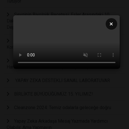
Tutuyor
Sevginin Biyolojik Reçetesi; Eşler Arasındaki 10
Dakikalık Basit Bir Masaj Stres Hormonunu ve
×
Depresyonu Yarı Yarıya Düşürüyor!
Körlük Tedavisinde, Kandan Üretilen Kök Hücreli
Kornea İle Görme Yetisi Geri Kazanıldı
Karadeniz’de, Yoğun Stres ve Bunalım Altında Kalan
Hamsiler Karadeniz’den Göç Etmeye Başladı
YAPAY ZEKA DESTEKLİ SANAL LABORATUVAR
BİRLİKTE BÜYÜDÜĞÜMÜZ 15. YILIMIZ!
Cleanzone 2024: Temiz odalarla geleceğe doğru
Yapay Zeka Arkadaşa Mesaj Yazmada Yardımcı
Olabilir, Ama Yapmayın