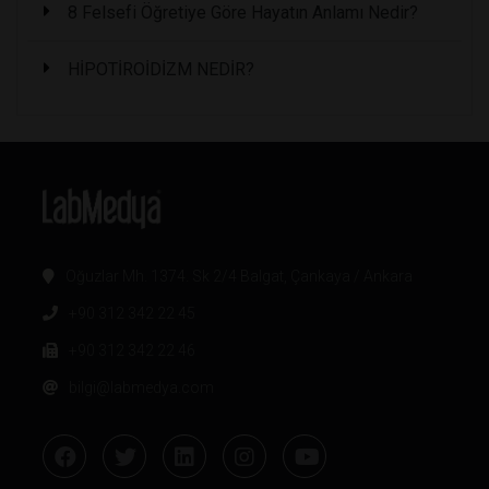
8 Felsefi Öğretiye Göre Hayatın Anlamı Nedir?
HİPOTİROİDİZM NEDİR?
Oğuzlar Mh. 1374. Sk 2/4 Balgat, Çankaya / Ankara
+90 312 342 22 45
+90 312 342 22 46
bilgi@labmedya.com