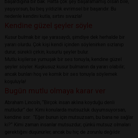
başardığına bir bak. Hatta çok şey başaramamış olsan bile,
yaşıyorsun, bu beş yıldızlık evrimsel bir başarıdır. Bu
nedenle kendini kutla, sırtını sıvazla!
Kendine güzel şeyler söyle
Kusur bulmak bir işe yarasaydı, şimdiye dek herhalde bir
yararı olurdu. Çok kişi kendi içinden söylenirken sızlanıp
durur, sürekli çirkin, kusurlu şeyler bulur.
Mutlu kişilerse yumuşak bir ses tonuyla, kendine güzel
şeyler söyler. Kuşkusuz kusur bulmanın da yararı olabilir;
ancak bunları hoş ve komik bir ses tonuyla söylemek
koşuluyla!
Bugün mutlu olmaya karar ver
Abraham Lincoln, “Birçok insan aklına koyduğu denli
mutludur” der. Kimi konularda mutsuzluk duyumsuyorsan,
kendine sor: “Eğer bunun için mutsuzsam, bu bana ne sağlar
ki?” Kimi zaman insanlar mutsuzdur; çünkü mutsuz olmaları
gerektiğini düşünürler, ancak bu hiç de zorunlu değildir.