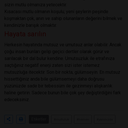
sizin mutlu olmanıza yetecektir.
Kısacası mutlu olmanın koşulu; yeni şeylerin peşinde
koşmaktan çok, anın ve sahip olunanların değerini bilmek ve
kendinizle barışık olmaktır.
Hayata sarılın
Herkesin hayatında mutsuz ve umutsuz anlar olabilir. Ancak
çoğu insan bunları gelip geçici dertler olarak görür ve
sarılacak bir dal bulur kendine. Umutsuzluk ile etrafınıza
saçtığınız negatif enerji zaten sizi ister istemez
mutsuzluğa itecektir. Son bir nokta; gülümseyin. En mutsuz
hissettiğiniz anda bile gülümsemeyi daha doğrusu
yüzünüzde sade bir tebessüm ile gezinmeyi alışkanlık
haline getirin. Sadece bunun bile çok şey değiştirdiğini fark
edeceksiniz.
Etiketler
#mutluluk
#hemen
#yanınızda