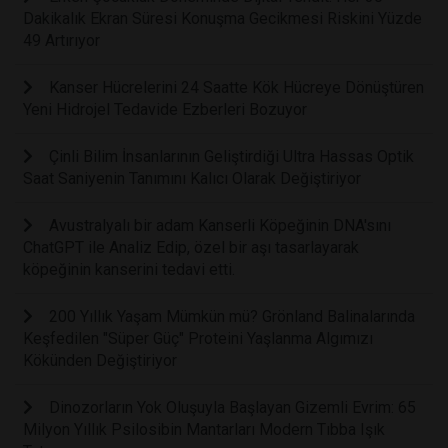
Dakikalık Ekran Süresi Konuşma Gecikmesi Riskini Yüzde
49 Artırıyor
Kanser Hücrelerini 24 Saatte Kök Hücreye Dönüştüren
Yeni Hidrojel Tedavide Ezberleri Bozuyor
Çinli Bilim İnsanlarının Geliştirdiği Ultra Hassas Optik
Saat Saniyenin Tanımını Kalıcı Olarak Değiştiriyor
Avustralyalı bir adam Kanserli Köpeğinin DNA'sını
ChatGPT ile Analiz Edip, özel bir aşı tasarlayarak
köpeğinin kanserini tedavi etti.
200 Yıllık Yaşam Mümkün mü? Grönland Balinalarında
Keşfedilen "Süper Güç" Proteini Yaşlanma Algımızı
Kökünden Değiştiriyor
Dinozorların Yok Oluşuyla Başlayan Gizemli Evrim: 65
Milyon Yıllık Psilosibin Mantarları Modern Tıbba Işık