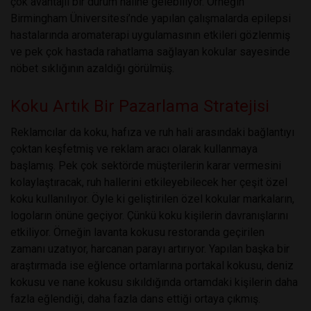
çok avantajlı bir durum haline gelebiliyor. Örneğin
Birmingham Üniversitesi’nde yapılan çalışmalarda epilepsi
hastalarında aromaterapi uygulamasının etkileri gözlenmiş
ve pek çok hastada rahatlama sağlayan kokular sayesinde
nöbet sıklığının azaldığı görülmüş.
Koku Artık Bir Pazarlama Stratejisi
Reklamcılar da koku, hafıza ve ruh hali arasındaki bağlantıyı
çoktan keşfetmiş ve reklam aracı olarak kullanmaya
başlamış. Pek çok sektörde müşterilerin karar vermesini
kolaylaştıracak, ruh hallerini etkileyebilecek her çeşit özel
koku kullanılıyor. Öyle ki geliştirilen özel kokular markaların,
logoların önüne geçiyor. Çünkü koku kişilerin davranışlarını
etkiliyor. Örneğin lavanta kokusu restoranda geçirilen
zamanı uzatıyor, harcanan parayı artırıyor. Yapılan başka bir
araştırmada ise eğlence ortamlarına portakal kokusu, deniz
kokusu ve nane kokusu sıkıldığında ortamdaki kişilerin daha
fazla eğlendiği, daha fazla dans ettiği ortaya çıkmış.