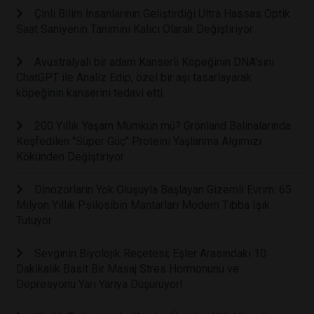
Çinli Bilim İnsanlarının Geliştirdiği Ultra Hassas Optik
Saat Saniyenin Tanımını Kalıcı Olarak Değiştiriyor
Avustralyalı bir adam Kanserli Köpeğinin DNA'sını
ChatGPT ile Analiz Edip, özel bir aşı tasarlayarak
köpeğinin kanserini tedavi etti.
200 Yıllık Yaşam Mümkün mü? Grönland Balinalarında
Keşfedilen "Süper Güç" Proteini Yaşlanma Algımızı
Kökünden Değiştiriyor
Dinozorların Yok Oluşuyla Başlayan Gizemli Evrim: 65
Milyon Yıllık Psilosibin Mantarları Modern Tıbba Işık
Tutuyor
Sevginin Biyolojik Reçetesi; Eşler Arasındaki 10
Dakikalık Basit Bir Masaj Stres Hormonunu ve
Depresyonu Yarı Yarıya Düşürüyor!