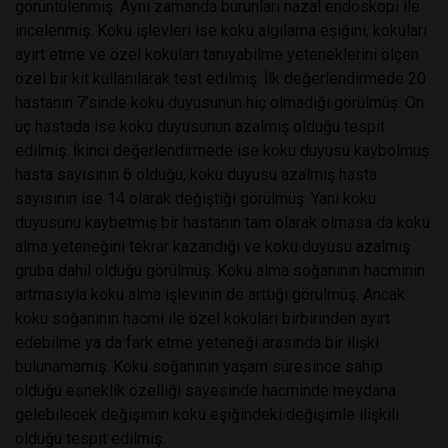
görüntülenmiş. Aynı zamanda burunları nazal endoskopi ile
incelenmiş. Koku işlevleri ise koku algılama eşiğini, kokuları
ayırt etme ve özel kokuları tanıyabilme yeteneklerini ölçen
özel bir kit kullanılarak test edilmiş. İlk değerlendirmede 20
hastanın 7’sinde koku duyusunun hiç olmadığı görülmüş. On
üç hastada ise koku duyusunun azalmış olduğu tespit
edilmiş. İkinci değerlendirmede ise koku duyusu kaybolmuş
hasta sayısının 6 olduğu, koku duyusu azalmış hasta
sayısının ise 14 olarak değiştiği görülmüş. Yani koku
duyusunu kaybetmiş bir hastanın tam olarak olmasa da koku
alma yeteneğini tekrar kazandığı ve koku duyusu azalmış
gruba dahil olduğu görülmüş. Koku alma soğanının hacminin
artmasıyla koku alma işlevinin de arttığı görülmüş. Ancak
koku soğanının hacmi ile özel kokuları birbirinden ayırt
edebilme ya da fark etme yeteneği arasında bir ilişki
bulunamamış. Koku soğanının yaşam süresince sahip
olduğu esneklik özelliği sayesinde hacminde meydana
gelebilecek değişimin koku eşiğindeki değişimle ilişkili
olduğu tespit edilmiş.