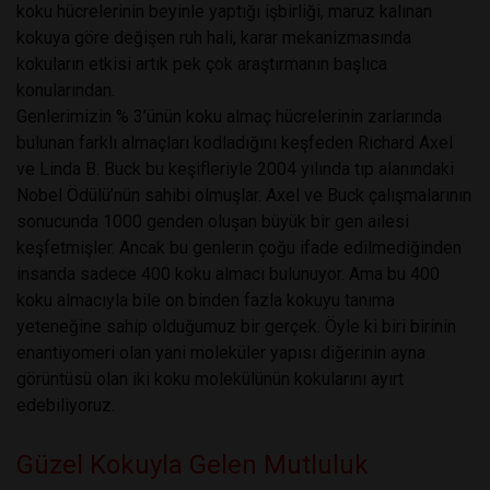
koku hücrelerinin beyinle yaptığı işbirliği, maruz kalınan
kokuya göre değişen ruh hali, karar mekanizmasında
kokuların etkisi artık pek çok araştırmanın başlıca
konularından.
Genlerimizin % 3’ünün koku almaç hücrelerinin zarlarında
bulunan farklı almaçları kodladığını keşfeden Richard Axel
ve Linda B. Buck bu keşifleriyle 2004 yılında tıp alanındaki
Nobel Ödülü’nün sahibi olmuşlar. Axel ve Buck çalışmalarının
sonucunda 1000 genden oluşan büyük bir gen ailesi
keşfetmişler. Ancak bu genlerin çoğu ifade edilmediğinden
insanda sadece 400 koku almacı bulunuyor. Ama bu 400
koku almacıyla bile on binden fazla kokuyu tanıma
yeteneğine sahip olduğumuz bir gerçek. Öyle ki biri birinin
enantiyomeri olan yani moleküler yapısı diğerinin ayna
görüntüsü olan iki koku molekülünün kokularını ayırt
edebiliyoruz.
Güzel Kokuyla Gelen Mutluluk