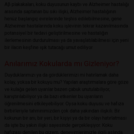
Aβ plakakaları, koku duyusunun kaybı ve Alzheimer hastalığı
arasında saptanan bu sıkı ilişki, Alzheimer hastalığının
henüz başlangıç evrelerinde teşhis edilebilmesine, gene
Alzheimer hastalarında koku işlevinin tekrar kazanılmasında
potansiyel bir tedavi geliştirilmesine ve hastalığın
ilerlemesinin durdurulması ya da yavaşlatılabilmesi için yeni
bir ilacın keşfine ışık tutacağı umut ediliyor
Anılarımız Kokularda mı Gizleniyor?
Duyduklarımızı ya da gördüklerimizi mi hatırlamak daha
kolay, yoksa bir kokuyu mu? Yapılan araştırmalara göre göze
ve kulağa gelen uyarılar bazen çabuk unutulabiliyor,
karıştırılabiliyor ya da bazı etkenler bu uyarıların
öğrenilmesini etkileyebiliyor. Oysa koku duyusu ve hafıza
birbirleriyle tahminimizden çok daha yakından ilişkili. Bir
kokunun bir anı, bir yeri, bir kişiyi ya da bir olayı hatırlatması
da işte bu yakın ilişki sayesinde gerçekleşiyor. Koku
hafızası denilen bu gizem, deneyimlerimizle ilgili aslında.