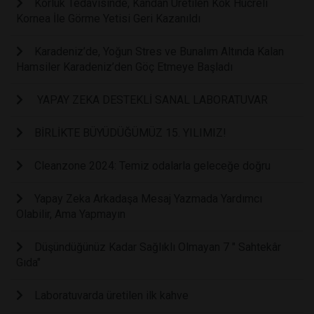
Körlük Tedavisinde, Kandan Üretilen Kök Hücreli
Kornea İle Görme Yetisi Geri Kazanıldı
Karadeniz’de, Yoğun Stres ve Bunalım Altında Kalan
Hamsiler Karadeniz’den Göç Etmeye Başladı
YAPAY ZEKA DESTEKLİ SANAL LABORATUVAR
BİRLİKTE BÜYÜDÜĞÜMÜZ 15. YILIMIZ!
Cleanzone 2024: Temiz odalarla geleceğe doğru
Yapay Zeka Arkadaşa Mesaj Yazmada Yardımcı
Olabilir, Ama Yapmayın
Düşündüğünüz Kadar Sağlıklı Olmayan 7 " Sahtekâr
Gıda"
Laboratuvarda üretilen ilk kahve