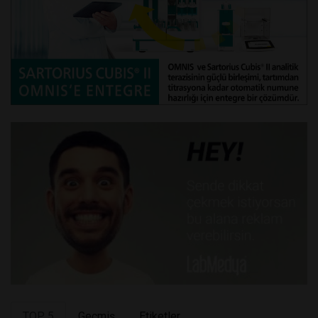
TOP 5
Geçmiş
Etiketler