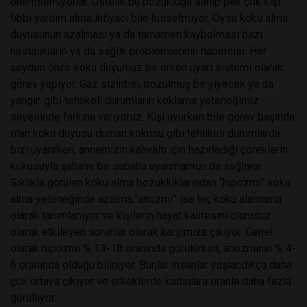
önemsemiyorlar. Üstelik bu bozukluğa sahip pek çok kişi
tıbbi yardım alma ihtiyacı bile hissetmiyor. Oysa koku alma
duyusunun azalması ya da tamamen kaybolması bazı
hastalıkların ya da sağlık problemlerinin habercisi. Her
şeyden önce koku duyumuz bir erken uyarı sistemi olarak
görev yapıyor. Gaz sızıntısı, bozulmuş bir yiyecek ya da
yangın gibi tehlikeli durumların koklama yeteneğimiz
sayesinde farkına varıyoruz. Kişi uyurken bile görev başında
olan koku duyusu duman kokusu gibi tehlikeli durumlarda
bizi uyarırken, annemizin kahvaltı için hazırladığı çöreklerin
kokusuyla şahane bir sabaha uyanmamızı da sağlıyor.
Sıklıkla görülen koku alma bozukluklarından “hipozmi” koku
alma yeteneğinde azalma,”anozmi” ise hiç koku alamama
olarak tanımlanıyor ve kişilerin hayat kalitesini olumsuz
olarak etkileyen sorunlar olarak karşımıza çıkıyor. Genel
olarak hipozmi % 13-18 oranında görülürken, anozminin % 4-
6 oranında olduğu biliniyor. Bunlar insanlar yaşlandıkça daha
çok ortaya çıkıyor ve erkeklerde kadınlara oranla daha fazla
görülüyor.