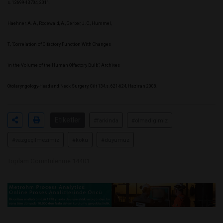
s. 13699-13704, 2011.
Haehner, A. A., Rodewald, A., Gerber, J. C., Hummel,
T., “Correlation of Olfactory Function With Changes
in the Volume of the Human Olfactory Bulb”, Archives
Otolaryngology-Head and Neck Surgery, Cilt 134,s. 621-624, Haziran 2008.
Etiketler
#farkinda
#olmadigimiz
#vazgeçilmezimiz
#koku
#duyumuz
Toplam Görüntülenme 14401