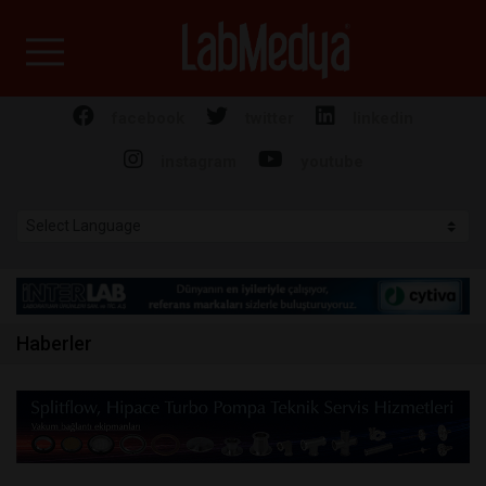
Labmedya - Laboratuv
facebook
twitter
linkedin
instagram
youtube
Haberler