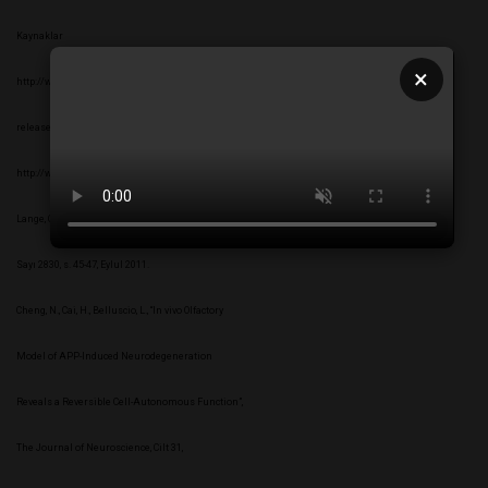
Kaynaklar
×
http://www.sciencedaily.com/
releases/2011/09/110927183542.htm
http://www.sciencedaily.com/releases/2011/04/110418161709.htm
Lange, C., “Exquisite sense”, New Scientist,
Sayı 2830, s. 45-47, Eylul 2011.
Cheng, N., Cai, H., Belluscio, L., “In vivo Olfactory
Model of APP-Induced Neurodegeneration
Reveals a Reversible Cell-Autonomous Function”,
The Journal of Neuroscience, Cilt 31,