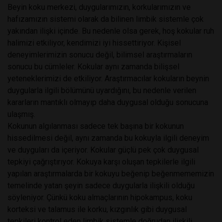
Beyin koku merkezi, duygularımızın, korkularımızın ve
hafızamızın sistemi olarak da bilinen limbik sistemle çok
yakından ilişki içinde. Bu nedenle olsa gerek, hoş kokular ruh
halimizi etkiliyor, kendimizi iyi hissettiriyor. Kişisel
deneyimlerimizin sonucu değil, bilimsel araştırmaların
sonucu bu cümleler. Kokular aynı zamanda bilişsel
yeteneklerimizi de etkiliyor. Araştırmacılar kokuların beynin
duygularla ilgili bölümünü uyardığını, bu nedenle verilen
kararların mantıklı olmayıp daha duygusal olduğu sonucuna
ulaşmış.
Kokunun algılanması sadece tek başına bir kokunun
hissedilmesi değil, aynı zamanda bu kokuyla ilgili deneyim
ve duyguları da içeriyor. Kokular güçlü pek çok duygusal
tepkiyi çağrıştırıyor. Kokuya karşı oluşan tepkilerle ilgili
yapılan araştırmalarda bir kokuyu beğenip beğenmememizin
temelinde yatan şeyin sadece duygularla ilişkili olduğu
söyleniyor. Çünkü koku almaçlarının hipokampus, koku
korteksi ve talamus ile korku, kızgınlık gibi duygusal
tepkileri kontrol eden limbik sistemle doğrudan ilişkili