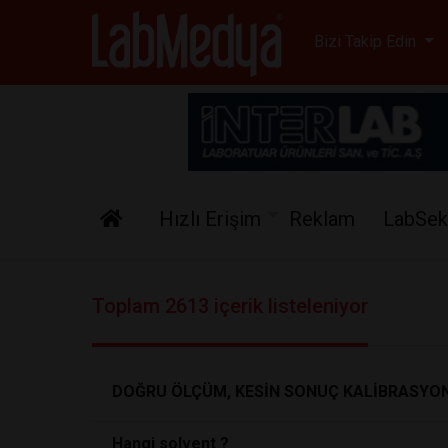
Labmedya - Laboratuv
Bizi Takip Edin
Hızlı Erişim
Reklam
LabSek
Toplam 2613 içerik listeleniyor
DOĞRU ÖLÇÜM, KESİN SONUÇ KALİBRASYON
Hangi solvent ?