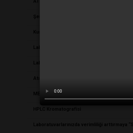
ATIK YÖNETİM PLANI - 1
Şenöz: Ulusal Gıda Referans Laboratuvarı so
Kusursuz cinayet mümkün mü?
Laboratuvar teknisyenlerine ve teknikerlerine
Laboratuvar sektörüne yön veren yenilikçi 
Atık Yönetim Planı - 2
METAFİZİK
HPLC Kromatografisi
Laboratuvarlarınızda verimliliği arttırmaya “