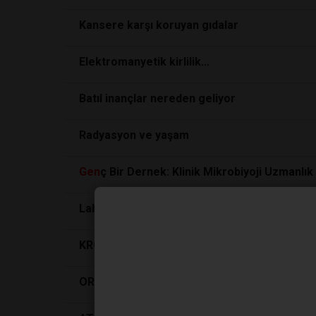
Kansere karşı koruyan gıdalar
Elektromanyetik kirlilik...
Batıl inançlar nereden geliyor
Radyasyon ve yaşam
Gen
ç Bir Dernek: Klinik Mikrobiyoji Uzmanlı
Labmedya 25’inci Ulusal Kimya Kongresi’ne ka
KROMATOGRAFİ
ORLAB’dan
Gen
çlere Tam Destek