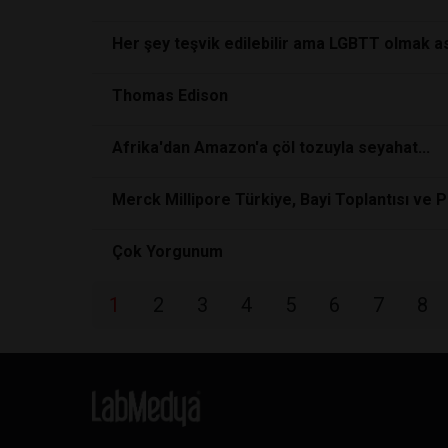
Her şey teşvik edilebilir ama LGBTT olmak a
Thomas Edison
Afrika'dan Amazon'a çöl tozuyla seyahat...
Merck Millipore Türkiye, Bayi Toplantısı ve P
Çok Yorgunum
1
2
3
4
5
6
7
8