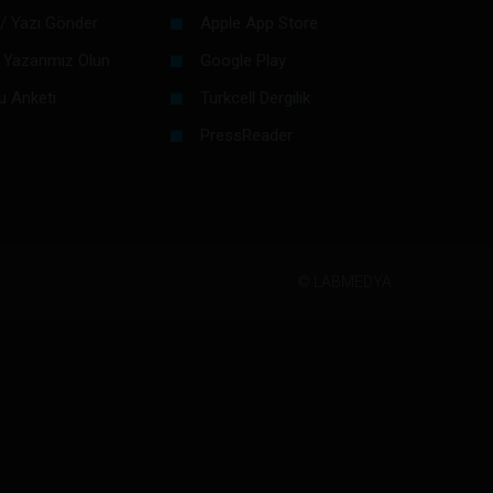
/ Yazı Gönder
Apple App Store
 Yazarımız Olun
Google Play
u Anketi
Turkcell Dergilik
PressReader
©
LABMEDYA