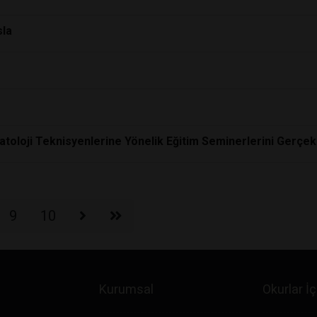
sla
atoloji Teknisyenlerine Yönelik Eğitim Seminerlerini Gerçekl
9
10
Kurumsal
Okurlar İç