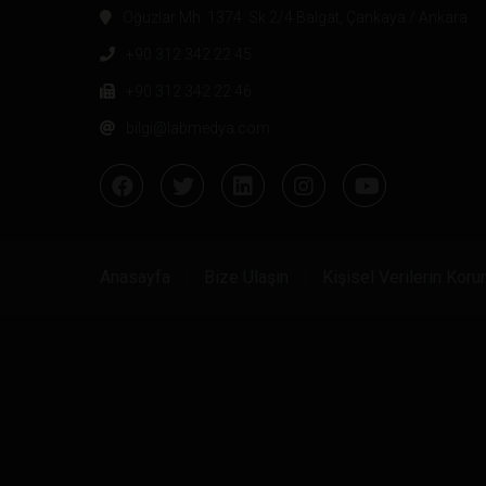
Oğuzlar Mh. 1374. Sk 2/4 Balgat, Çankaya / Ankara
+90 312 342 22 45
+90 312 342 22 46
bilgi@labmedya.com
Anasayfa
Bize Ulaşın
Kişisel Verilerin Kor