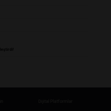
eştirdi!
in
Dijital Platformlar