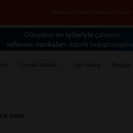
ar ve Sağlık Gazetes
Hakkımızda
|
Advertisement
|
Künye
tör
Firma Rehberi
Seri İlanlar
English 
 VE ÖNEMİ