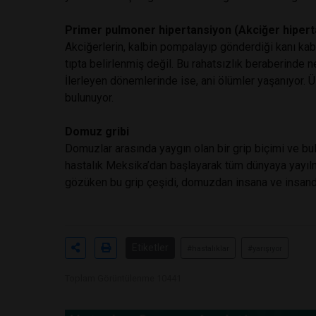
Primer pulmoner hipertansiyon (Akciğer hipert
Akciğerlerin, kalbin pompalayıp gönderdiği kanı k
tıpta belirlenmiş değil. Bu rahatsızlık beraberinde ne
İlerleyen dönemlerinde ise, ani ölümler yaşanıyor. 
bulunuyor.
Domuz gribi
Domuzlar arasında yaygın olan bir grip biçimi ve bu
hastalık Meksika’dan başlayarak tüm dünyaya yayıl
gözüken bu grip çeşidi, domuzdan insana ve insanda
Etiketler
#hastalıklar
#yarışıyor
Toplam Görüntülenme 10441