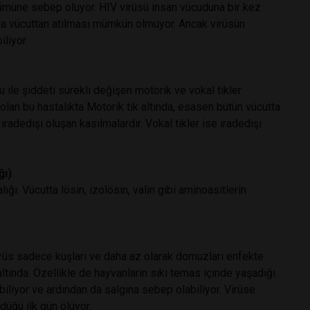
ölümüne sebep oluyor. HIV virüsü insan vücuduna bir kez
ada vücuttan atılması mümkün olmuyor. Ancak virüsün
iliyor.
 ile şiddeti sürekli değişen motorik ve vokal tikler
 olan bu hastalıkta Motorik tik altında, esasen bütün vücutta
adedışı oluşan kasılmalardır. Vokal tikler ise iradedışı
ğı)
ğı. Vücutta lösin, izolösin, valin gibi aminoasitlerin
virüs sadece kuşları ve daha az olarak domuzları enfekte
altında. Özellikle de hayvanların sıkı temas içinde yaşadığı
iliyor ve ardından da salgına sebep olabiliyor. Virüse
ldüğü ilk gün ölüyor.