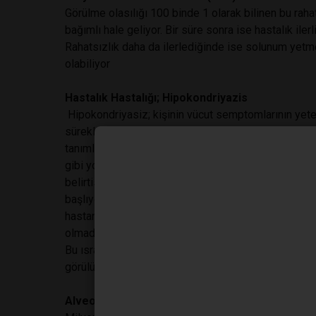
Görülme olasılığı 100 binde 1 olarak bilinen bu rahat
bağımlı hale geliyor. Bir süre sonra ise hastalık ile
Rahatsızlık daha da ilerlediğinde ise solunum yetm
olabiliyor
Hastalık Hastalığı; Hipokondriyazis
Hipokondriyasiz; kişinin vücut semptomlarının yet
sürekli olarak yanlış yorumlamasına bağlı olarak cid
tanımlanıyor. Vücudun normal çalışmasına ilişkin bel
gibi yorumlayan bu hastalar, terleme, öksürme, kabızl
belirtisi kabul ediyorlar. Yaygınlığı hakkında net bi
başlıyor. Bu kişiler tıbbi yayınları, yeni çıkan ilaçl
hastanın doktorla yarışa girmesine neden oluyor. Kişi
olmadığını öğrenip de psikiyatriste sevk edildiğinde
Bu ısrarını kanıtlayabilmek için doktor doktor geze
görülüyor.
Alveoler proteinozis