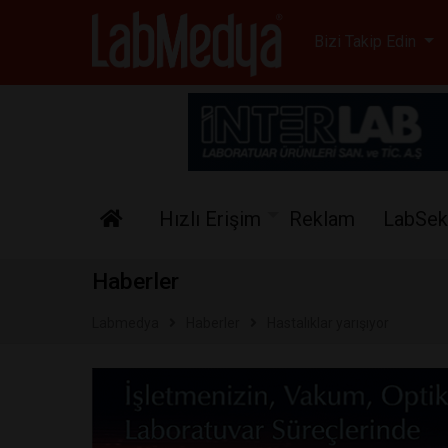
Labmedya - Laboratuv
Bizi Takip Edin
Hızlı Erişim
Reklam
LabSek
Haberler
Labmedya
Haberler
Hastalıklar yarışıyor