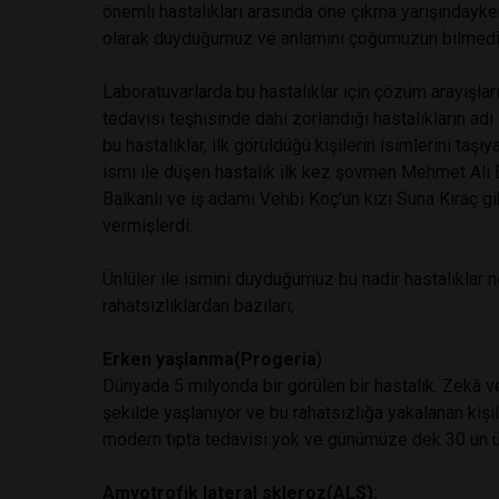
önemli hastalıkları arasında öne çıkma yarışındayke
olarak duyduğumuz ve anlamını çoğumuzun bilmediği
Laboratuvarlarda bu hastalıklar için çözüm arayışlar
tedavisi teşhisinde dahi zorlandığı hastalıkların a
bu hastalıklar, ilk görüldüğü kişilerin isimlerini t
ismi ile düşen hastalık ilk kez şovmen Mehmet Ali E
Balkanlı ve iş adamı Vehbi Koç’un kızı Suna Kıraç gi
vermişlerdi.
Ünlüler ile ismini duyduğumuz bu nadir hastalıklar ne 
rahatsızlıklardan bazıları;
Erken yaşlanma(Progeria
)
Dünyada 5 milyonda bir görülen bir hastalık. Zekâ ve 
şekilde yaşlanıyor ve bu rahatsızlığa yakalanan kişi
modern tıpta tedavisi yok ve günümüze dek 30 un 
Amyotrofik lateral skleroz(ALS):