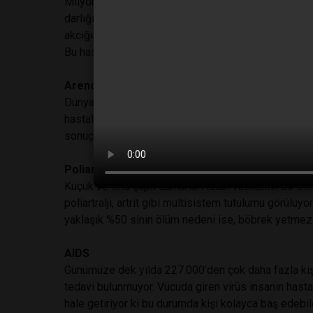
Milyonda sadece 5 kişide görülen bir hastalık ve a
darlığı ile başlıyor. Bu hastalığın bir özelliği de t
akciğer dokusundaki hava keseciklerinde minik taşla
Bu hastalığa yakalanan 450’nin üzerinde kişi bulunu
Arenolökodistrofi (Lorenzonun hastalığı)
Dünya bu hastalığı ilk kez Lorenzonun yağı isimli fi
hastalık, davranış değişiklikleri, işitme ve görsel bo
sonuçlanabiliyor.
Poliarteritis nodoza (PAN)
Küçük ve orta çaplı damarları tutan vaskülitik bir se
poliartralji, artrit gibi multisistem tutulumu görülüy
yaklaşık %50 sinin ölüm nedeni ise, böbrek yetmezl
AIDS
Günümüze dek yılda 227.000’den çok daha fazla kişin
tedavi bulunmuyor. Vücuda giren virüs insanın hastal
hale getiriyor ki bu durumda kişi kolayca baş edebil