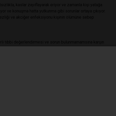
sızlıkta, kaslar zayıflayarak eriyor ve zamanla kişi yatağa
rliyor ve konuşma hatta yutkunma gibi sorunlar ortaya çıkıyor.
ezliği ve akciğer enfeksiyonu kişinin ölümüne sebep
erli tıbbi değerlendirmesi ve sorun bulunmamamsına karşın
di bir hastalığının olabileceğinden duyduğu kaygı olarak
irtilere çeşitli anlamlar yükleyerek anormal bir durummuş
ık, kalp atış gibi olağan durumları dahi ağır bir hastalık
r bilgi olmamasına karşın en sık 20-30 yaşları arasında
arı yakından takip ederek bilgi topluyorlar. Bu da çoğu zaman
 doktora gidip herhangi bir fiziksel rahatsızlığının
 vücutsal bir hastalığının olduğu konusunda ısrar ediyor.
n Hipokondriyasiz hastalarında, depresyon sıklıkla