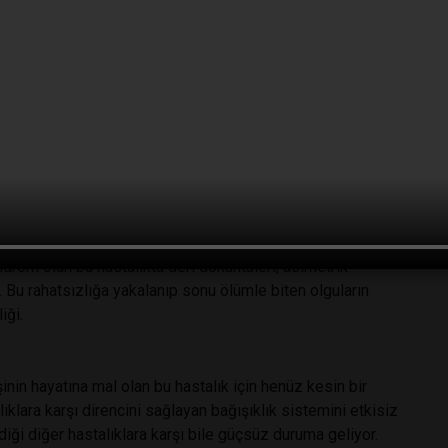
niden görülen öksürük, yüksek ateş, göğüs ağrısı ve nefes
üm dünyada en fazla Türklerde görülüyor olması. Hastalıkta
r oluşuyor ve kesin bir tanısı ya da tedavisi bulunmuyor.
yor
lmle tanındı. Genellikle 5-8 yaşındaki çocuklarda görülen
zukluklar ile başlayıp hızla ilerleyip birkaç yıl içinde ölümle
ndrom olan bu hastalıkta deri döküntüleri, asimetrik
or. Bu rahatsızlığa yakalanıp sonu ölümle biten olguların
iği.
in hayatına mal olan bu hastalık için henüz kesin bir
ıklara karşı direncini sağlayan bağışıklık sistemini etkisiz
diği diğer hastalıklara karşı bile güçsüz duruma geliyor.