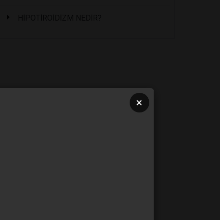
HİPOTİROİDİZM NEDİR?
×