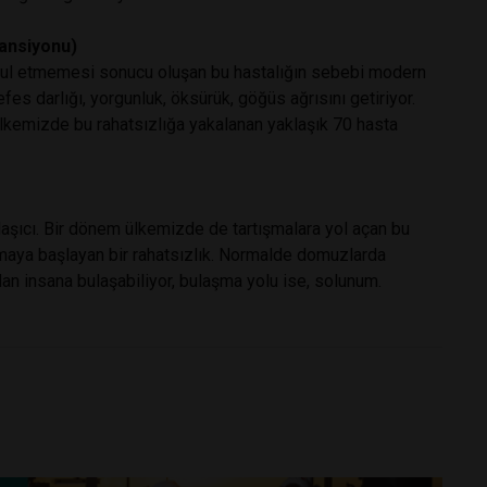
ansiyonu)
abul etmemesi sonucu oluşan bu hastalığın sebebi modern
fes darlığı, yorgunluk, öksürük, göğüs ağrısını getiriyor.
Ülkemizde bu rahatsızlığa yakalanan yaklaşık 70 hasta
laşıcı. Bir dönem ülkemizde de tartışmalara yol açan bu
maya başlayan bir rahatsızlık. Normalde domuzlarda
n insana bulaşabiliyor, bulaşma yolu ise, solunum.