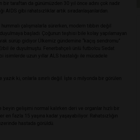
n bir taraftan da günümüzden 30 yıl önce adını çok nadir
 AIDS gibi rahatsızlıklar artık sıradanlaşanlardan.
ı hummalı çalışmalarla sürerken, modern tıbbın değil
dı duyulmaya başladı. Çoğunun teşhisi bile kolay yapılamayan
aşıyarak sürüp gidiyor Ülkemiz gündemine “kaçış sendromu”
rbil ile duyulmuştu. Fenerbahçeli ünlü futbolcu Sedat
bi isimlerde uzun yıllar ALS hastalığı ile mücadele
yazık ki, onlarla sınırlı değil. İşte o milyonda bir görülen
beyin gelişimi normal kalırken deri ve organlar hızlı bir
ler en fazla 15 yaşına kadar yaşayabiliyor. Rahatsızlığın
üzerinde hastada görüldü.