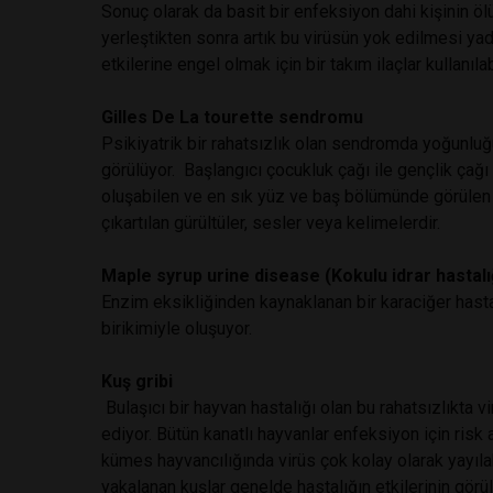
Sonuç olarak da basit bir enfeksiyon dahi kişinin 
yerleştikten sonra artık bu virüsün yok edilmesi y
etkilerine engel olmak için bir takım ilaçlar kullanılab
Gilles De La tourette sendromu
Psikiyatrik bir rahatsızlık olan sendromda yoğunluğu
görülüyor. Başlangıcı çocukluk çağı ile gençlik çağı
oluşabilen ve en sık yüz ve baş bölümünde görülen ir
çıkartılan gürültüler, sesler veya kelimelerdir.
Maple syrup urine disease (Kokulu idrar hastalı
Enzim eksikliğinden kaynaklanan bir karaciğer hastalı
birikimiyle oluşuyor.
Kuş gribi
Bulaşıcı bir hayvan hastalığı olan bu rahatsızlıkta 
ediyor. Bütün kanatlı hayvanlar enfeksiyon için risk 
kümes hayvancılığında virüs çok kolay olarak yayılab
yakalanan kuşlar genelde hastalığın etkilerinin görü