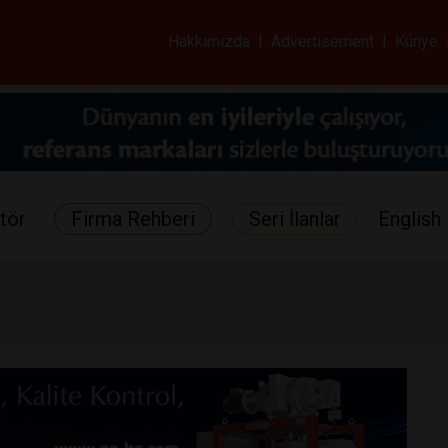
ar ve Sağlık Gazetes
Hakkımızda
|
Advertisement
|
Künye
tör
Firma Rehberi
Seri İlanlar
English 