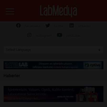
Labmedya - Laboratuv
facebook
twitter
linkedin
instagram
youtube
Haberler