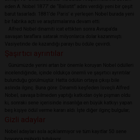
eden A. Nobel 1877’ de “Balistit” adını verdiği yeni bir çeşit
barut tasarladı. 1881’de Paris’ e yerleşen Nobel burada yeni
bir fabrika açtı ve araştırmalarına devam etti.
Alfred Nobel dinamiti icat ettikten sonra Avrupa’da
savaşan taraflara satarak milyonlarca dolar kazanmıştı.
Vasiyetinde de kazandığı parayı bu ödüle çevirdi.
Şaşırtıcı ayrıntılar
Günümüzde yerini artan bir önemle koruyan Nobel ödülleri
incelendiğinde, içinde oldukça önemli ve şaşırtıcı ayrıntılar
bulunduğu görülmüştür. Hatta ödülün ortaya çıkışı bile
aslında ilginç. Buna göre: Dinamiti keşfeden İsveçli Alfred
Nobel, savaşa bilmeden yaptığı katkıdan öyle pişman oldu
ki, sonraki sene içerisinde insanlığa en büyük katkıyı yapan
beş kişiye ödül verme kararı aldı. İşte diğer ilginç bulgular;
Gizli adaylar
Nobel adayları asla açıklanmıyor ve tüm kayıtlar 50 sene
boyunca mühürlü tutuluyor.