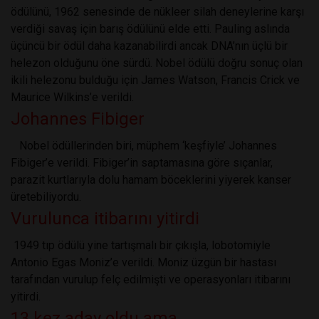
ödülünü, 1962 senesinde de nükleer silah deneylerine karşı
verdiği savaş için barış ödülünü elde etti. Pauling aslında
üçüncü bir ödül daha kazanabilirdi ancak DNA’nın üçlü bir
helezon olduğunu öne sürdü. Nobel ödülü doğru sonuç olan
ikili helezonu bulduğu için James Watson, Francis Crick ve
Maurice Wilkins’e verildi.
Johannes Fibiger
Nobel ödüllerinden biri, müphem ‘keşfiyle’ Johannes
Fibiger’e verildi. Fibiger’in saptamasına göre sıçanlar,
parazit kurtlarıyla dolu hamam böceklerini yiyerek kanser
üretebiliyordu.
Vurulunca itibarını yitirdi
1949 tıp ödülü yine tartışmalı bir çıkışla, lobotomiyle
Antonio Egas Moniz’e verildi. Moniz üzgün bir hastası
tarafından vurulup felç edilmişti ve operasyonları itibarını
yitirdi.
13 kez aday oldu ama…