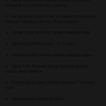
Körlük Tedavisinde, Kandan Üretilen Kök Hücreli
Kornea İle Görme Yetisi Geri Kazanıldı
Karadeniz’de, Yoğun Stres ve Bunalım Altında Kalan
Hamsiler Karadeniz’den Göç Etmeye Başladı
YAPAY ZEKA DESTEKLİ SANAL LABORATUVAR
BİRLİKTE BÜYÜDÜĞÜMÜZ 15. YILIMIZ!
Cleanzone 2024: Temiz odalarla geleceğe doğru
Yapay Zeka Arkadaşa Mesaj Yazmada Yardımcı
Olabilir, Ama Yapmayın
Düşündüğünüz Kadar Sağlıklı Olmayan 7 " Sahtekâr
Gıda"
Laboratuvarda üretilen ilk kahve