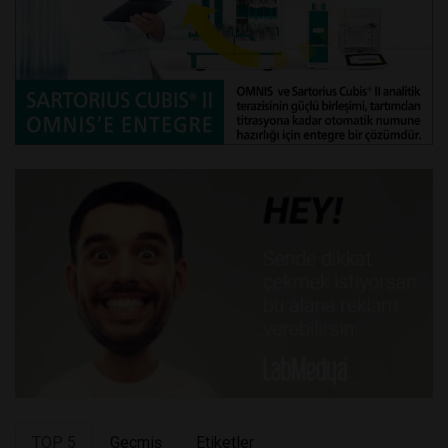
TOP 5
Geçmiş
Etiketler