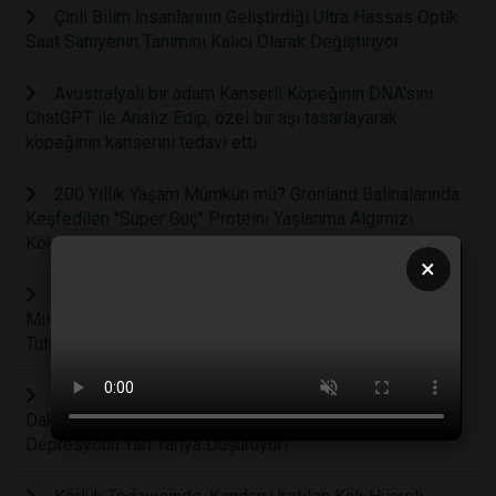
Çinli Bilim İnsanlarının Geliştirdiği Ultra Hassas Optik
Saat Saniyenin Tanımını Kalıcı Olarak Değiştiriyor
Avustralyalı bir adam Kanserli Köpeğinin DNA'sını
ChatGPT ile Analiz Edip, özel bir aşı tasarlayarak
köpeğinin kanserini tedavi etti.
200 Yıllık Yaşam Mümkün mü? Grönland Balinalarında
Keşfedilen "Süper Güç" Proteini Yaşlanma Algımızı
Kökünden Değiştiriyor
×
Dinozorların Yok Oluşuyla Başlayan Gizemli Evrim: 65
Milyon Yıllık Psilosibin Mantarları Modern Tıbba Işık
Tutuyor
Sevginin Biyolojik Reçetesi; Eşler Arasındaki 10
Dakikalık Basit Bir Masaj Stres Hormonunu ve
Depresyonu Yarı Yarıya Düşürüyor!