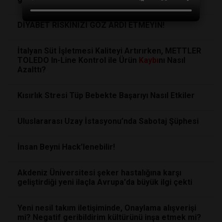
DİYABET RİSKİNİZİ GÖZ ARDI ETMEYİN!
İtalyan Süt İşletmesi Kaliteyi Artırırken, METTLER
TOLEDO In-Line Kontrol ile Ürün
Kaybı
nı Nasıl
Azalttı?
Kısırlık Stresi Tüp Bebekte Başarıyı Nasıl Etkiler
Uluslararası Uzay İstasyonu’nda Sabotaj Şüphesi
İnsan Beyni Hack’lenebilir!
Akdeniz Üniversitesi şeker hastalığına karşı
geliştirdiği yeni ilaçla Avrupa'da büyük ilgi çekti
Yeni nesil takım iletişiminde, Onaylama alışverişi
mi? Negatif geribildirim kültürünü inşa etmek mi?