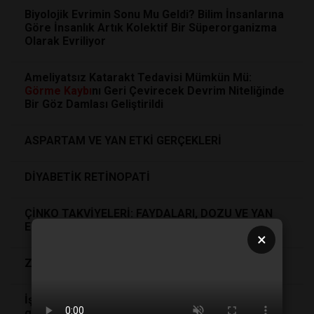
Biyolojik Evrimin Sonu Mu Geldi? Bilim İnsanlarına
Göre İnsanlık Artık Kolektif Bir Süperorganizma
Olarak Evriliyor
Ameliyatsız Katarakt Tedavisi Mümkün Mü:
Görme
Kaybı
nı Geri Çevirecek Devrim Niteliğinde
Bir Göz Damlası Geliştirildi
ASPARTAM VE YAN ETKİ GERÇEKLERİ
DİYABETİK RETİNOPATİ
ÇİNKO TAKVİYELERİ: FAYDALARI, DOZU VE YAN
ETKİLERİ
×
Zayıflama Ürünlerinde Yeni Trendler
İşitme
kaybı
nın tedavisinde yeni bir yöntem
geliştirildi