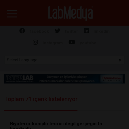
Labmedya - Laboratuv
facebook
twitter
linkedin
instagram
youtube
Toplam 71 içerik listeleniyor
Biyoterör komplo teorisi degil gerçegin ta