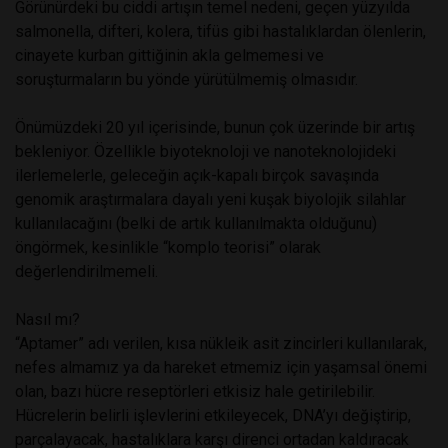
Görünürdeki bu ciddi artışın temel nedeni, geçen yüzyılda
salmonella, difteri, kolera, tifüs gibi hastalıklardan ölenlerin,
cinayete kurban gittiğinin akla gelmemesi ve
soruşturmaların bu yönde yürütülmemiş olmasıdır.
Önümüzdeki 20 yıl içerisinde, bunun çok üzerinde bir artış
bekleniyor. Özellikle biyoteknoloji ve nanoteknolojideki
ilerlemelerle, geleceğin açık-kapalı birçok savaşında
genomik araştırmalara dayalı yeni kuşak biyolojik silahlar
kullanılacağını (belki de artık kullanılmakta olduğunu)
öngörmek, kesinlikle “komplo teorisi” olarak
değerlendirilmemeli.
Nasıl mı?
“Aptamer” adı verilen, kısa nükleik asit zincirleri kullanılarak,
nefes almamız ya da hareket etmemiz için yaşamsal önemi
olan, bazı hücre reseptörleri etkisiz hale getirilebilir.
Hücrelerin belirli işlevlerini etkileyecek, DNA’yı değiştirip,
parçalayacak, hastalıklara karşı direnci ortadan kaldıracak