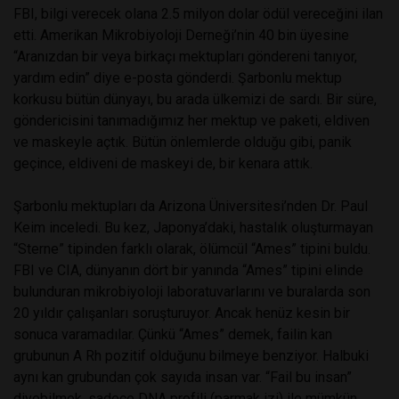
FBI, bilgi verecek olana 2.5 milyon dolar ödül vereceğini ilan
etti. Amerikan Mikrobiyoloji Derneği’nin 40 bin üyesine
“Aranızdan bir veya birkaçı mektupları göndereni tanıyor,
yardım edin” diye e-posta gönderdi. Şarbonlu mektup
korkusu bütün dünyayı, bu arada ülkemizi de sardı. Bir süre,
göndericisini tanımadığımız her mektup ve paketi, eldiven
ve maskeyle açtık. Bütün önlemlerde olduğu gibi, panik
geçince, eldiveni de maskeyi de, bir kenara attık.
Şarbonlu mektupları da Arizona Üniversitesi’nden Dr. Paul
Keim inceledi. Bu kez, Japonya’daki, hastalık oluşturmayan
“Sterne” tipinden farklı olarak, ölümcül “Ames” tipini buldu.
FBI ve CIA, dünyanın dört bir yanında “Ames” tipini elinde
bulunduran mikrobiyoloji laboratuvarlarını ve buralarda son
20 yıldır çalışanları soruşturuyor. Ancak henüz kesin bir
sonuca varamadılar. Çünkü “Ames” demek, failin kan
grubunun A Rh pozitif olduğunu bilmeye benziyor. Halbuki
aynı kan grubundan çok sayıda insan var. “Fail bu insan”
diyebilmek, sadece DNA profili (parmak izi) ile mümkün.