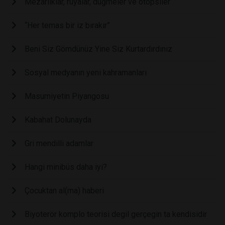
Mezarlıklar, rüyalar, düğmeler ve otopsiler
“Her temas bir iz bırakır”
Beni Siz Gömdünüz Yine Siz Kurtardırdınız
Sosyal medyanın yeni kahramanları
Masumiyetin Piyangosu
Kabahat Dolunayda
Gri mendilli adamlar
Hangi minibüs daha iyi?
Çocuktan al(ma) haberi
Biyoterör komplo teorisi degil gerçegin ta kendisidir