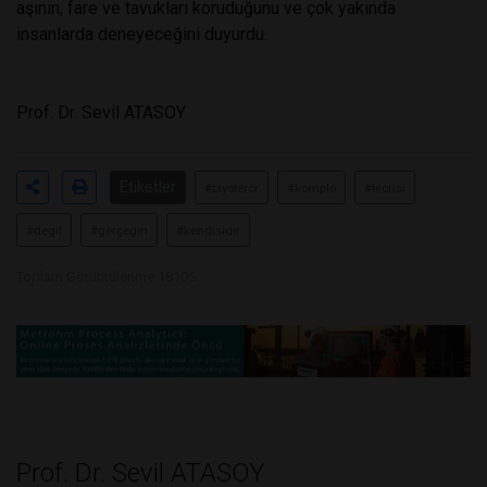
aşının, fare ve tavukları koruduğunu ve çok yakında
insanlarda deneyeceğini duyurdu.
Prof. Dr. Sevil ATASOY
Etiketler
#biyoterör
#komplo
#teorisi
#degil
#gerçegin
#kendisidir
Toplam Görüntülenme 18105
Prof. Dr. Sevil ATASOY