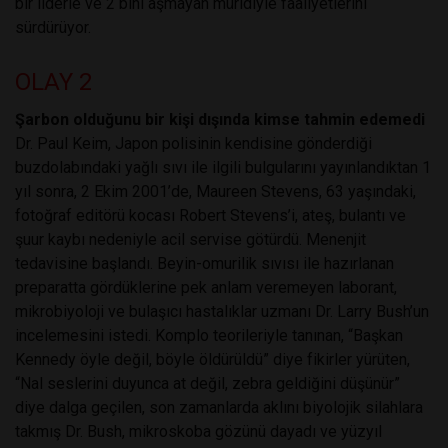
bir liderle ve 2 bini aşmayan müridiyle faaliyetlerini
sürdürüyor.
OLAY 2
Şarbon olduğunu bir kişi dışında kimse tahmin edemedi
Dr. Paul Keim, Japon polisinin kendisine gönderdiği
buzdolabındaki yağlı sıvı ile ilgili bulgularını yayınlandıktan 1
yıl sonra, 2 Ekim 2001’de, Maureen Stevens, 63 yaşındaki,
fotoğraf editörü kocası Robert Stevens’i, ateş, bulantı ve
şuur kaybı nedeniyle acil servise götürdü. Menenjit
tedavisine başlandı. Beyin-omurilik sıvısı ile hazırlanan
preparatta gördüklerine pek anlam veremeyen laborant,
mikrobiyoloji ve bulaşıcı hastalıklar uzmanı Dr. Larry Bush’un
incelemesini istedi. Komplo teorileriyle tanınan, “Başkan
Kennedy öyle değil, böyle öldürüldü” diye fikirler yürüten,
“Nal seslerini duyunca at değil, zebra geldiğini düşünür”
diye dalga geçilen, son zamanlarda aklını biyolojik silahlara
takmış Dr. Bush, mikroskoba gözünü dayadı ve yüzyıl