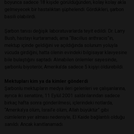
boyunca sadece 18 kişide görüldüğünden, kolay kolay akla
gelmeyecek bir hastalıktan şüphelendi. Gördükleri, şarbon
basili olabilirdi.
Şarbon tanısı değişik laboratuvarlarda teyit edildi. Dr. Larry
Bush, hastayı kurtaramadı, ama “Bacillus anthracis”in,
mektup içinde geldiğini ve açıldığında solunum yoluyla
vücuda girdiğini, hatta ölenin evindeki bilgisayar klavyesine
bile bulaştığını saptadı. Alınabilen önlemler sayesinde,
şarbonlu biyoterör, Amerika’da sadece 5 kişiyi öldürebildi.
Mektupları kim ya da kimler gönderdi
Şarbonlu mektupların medya ileri gelenleri ve çalışanlarına,
ayrıca iki senatöre, 11 Eylül 2001 saldırılarından sadece
birkaç hafta sonra gönderilmesi, içlerindeki notlarda,
“Amerika’ya ölüm, İsrail’e ölüm, Allah büyüktür” gibi
cümlelerin yer alması nedeniyle, El Kaide bağlantılı olduğu
sanıldı. Ancak kanıtlanamadı.