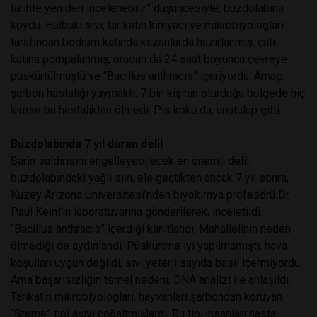
tarihte yeniden incelenebilir” düşüncesiyle, buzdolabına
koydu. Halbuki sıvı, tarikatın kimyacı ve mikrobiyologları
tarafından bodrum katında kazanlarda hazırlanmış, çatı
katına pompalanmış, oradan da 24 saat boyunca çevreye
püskürtülmüştü ve “Bacillus anthracis” içeriyordu. Amaç,
şarbon hastalığı yaymaktı. 7 bin kişinin oturduğu bölgede hiç
kimse bu hastalıktan ölmedi. Pis koku da, unutulup gitti.
Buzdolabında 7 yıl duran delil
Sarin saldırısını engelleyebilecek en önemli delil,
buzdolabındaki yağlı sıvı, ele geçtikten ancak 7 yıl sonra,
Kuzey Arizona Üniversitesi’nden biyokimya profesörü Dr.
Paul Keim’ın laboratuvarına gönderilerek, inceletildi.
“Bacillus anthracis” içerdiği kanıtlandı. Mahallelinin neden
ölmediği de aydınlandı. Püskürtme iyi yapılmamıştı, hava
koşulları uygun değildi, sıvı yeterli sayıda basil içermiyordu.
Ama başarısızlığın temel nedeni, DNA analizi ile anlaşıldı.
Tarikatın mikrobiyologları, hayvanları şarbondan koruyan
“Sterne” tipi aşıyı çoğaltmışlardı. Bu tip, insanları hasta