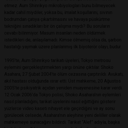
etmez. Aum Shinrikyo mikrobiyologları bunu bilmeyecek
kadar cahil miydiler, yoksa bu, imalat koşullarını, sıvının
bodrumdan çatıya çıkartılmasını ve havaya püskürtme
tekniğini sınadıkları bir ön çalışma mıydı? Bu soruların
cevabı bilinmiyor. Masum insanları neden öldürmek
istedikleri de, anlaşılamadı. Kimse ölmemiş olsa da, şarbon
hastalığı yaymak üzere planlanmış ilk biyoterör olayı, budur.
1995’te, Aum Shinrikyo tarikatı üyeleri, Tokyo metrosu
eylemini gerçekleştirmekten yargı önüne çıktılar. Shoko
Asahara, 27 Şubat 2004’te ölüm cezasına çarptırıldı. Avukatı,
akıl hastası olduğunda ısrar etti. Üst mahkeme, 20 Ağustos
2005’te psikiyatrik açıdan yeniden muayenesine karar verdi.
12 Ocak 2006’da Tokyo polisi, Shoko Asahara’nın eylemleri
nasıl planladığını, tarikat üyelerini nasıl eğittiğini gösterir
yüzlerce video kaseti nihayet ele geçirdiğini ve ay sonu
görülecek celsede, Asahara’nın aleyhine yeni deliller olarak
mahkemeye sunacağını bildirdi. Tarikat “Alef” adıyla, başka