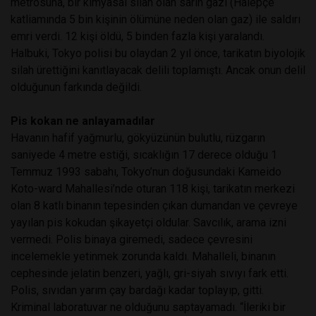
metrosuna, bir kimyasal silah olan sarin gazı (Halepçe
katliamında 5 bin kişinin ölümüne neden olan gaz) ile saldırı
emri verdi. 12 kişi öldü, 5 binden fazla kişi yaralandı.
Halbuki, Tokyo polisi bu olaydan 2 yıl önce, tarikatın biyolojik
silah ürettiğini kanıtlayacak delili toplamıştı. Ancak onun delil
olduğunun farkında değildi.
Pis kokan ne anlayamadılar
Havanın hafif yağmurlu, gökyüzünün bulutlu, rüzgarın
saniyede 4 metre estiği, sıcaklığın 17 derece olduğu 1
Temmuz 1993 sabahı, Tokyo’nun doğusundaki Kameido
Koto-ward Mahallesi’nde oturan 118 kişi, tarikatın merkezi
olan 8 katlı binanın tepesinden çıkan dumandan ve çevreye
yayılan pis kokudan şikayetçi oldular. Savcılık, arama izni
vermedi. Polis binaya giremedi, sadece çevresini
incelemekle yetinmek zorunda kaldı. Mahalleli, binanın
cephesinde jelatin benzeri, yağlı, gri-siyah sıvıyı fark etti.
Polis, sıvıdan yarım çay bardağı kadar toplayıp, gitti.
Kriminal laboratuvar ne olduğunu saptayamadı. “İleriki bir