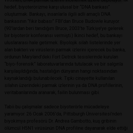
hedef, biyoterörizme karşı ulusal bir “DNA bankası”
oluşturmak. Bankayı, insanlarla ilgili adli amaçlı DNA
bankasının “fikir babası” FBI’dan Bruce Budowle kuruyor.
(90’lardan beri tanıdığım Bruce, 2003’te Türkiye’ye gelerek
bir biyoterör konferansı vermişti.) İkinci hedef, bu bankayı
uluslararası hale getirmek. Biyolojik silah listelerinde yer
alan bakteri ve virüslerin parmak izlerini içerecek bu banka,
ordunun Maryland’deki Fort Detrick tesislerinde kurulan
“biyo-forensik” laboratuvarlarında tutulacak ve bir salgınla
karşılaşıldığında, hastalığın dünyanın hangi noktasından
kaynaklandığı bulunabilecek. Tıpkı cinayette kullanılan
silahın üzerindeki parmak izlerinin ya da DNA profillerinin,
veritabanlarında aranarak, failin bulunması gibi.
Tabii bu çalışmalar sadece biyoterörle mücadeleye
yaramıyor. 26 Ocak 2006’da, Pittsburgh Üniversitesi’nden
biyokimya profesörü Dr. Andrea Gambotto, kuş gribinin
ölümcül H5N1 virüsünün DNA profiline dayanarak elde ettiği