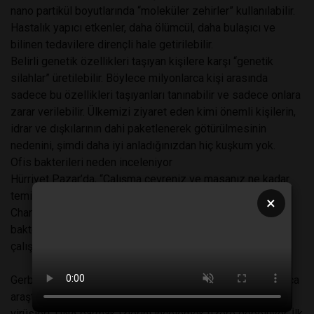
nano partikül boyutlarında “moleküler zehirler” kullanılabilir.
Hastalık yapıcı etkenler, daha ölümcül, daha bulaşıcı ve
bilinen tedavilere dirençli hale getirilebilir.
Belirli genetik özellikleri taşıyan kişilere karşı “genetik
silahlar” üretilebilir. Böylece milyonlarca kişi arasında
sadece bu özellikleri taşıyanları tanınabilir ve sadece onlara
zarar verilebilir. Ülkemizi ziyaret eden kimi önemli kişilerin,
idrar ve dışkılarının dahi paketlenerek götürülmesinin
nedenini, şimdi daha iyi anladığınızdan hiç kuşkum yok.
Ofis bakterileri neden inceleniyor
Hürriyet Pazar’da, “Çalışma çevreniz ve masanız ne kadar
temiz?” başlıklı yazıda, Arizona Üniversitesi’nden Dr.
×
Charles Gerba’nın hijyen amacıyla ofis masalarındaki
bakterileri incelediği belirtiliyordu. Halbuki bu tip
çalışmaların arkasında, çok daha farklı bir neden var.
Gerba ile aynı üniversitede çalışan, Dr. Paul Keim ve onlarca
araştırıcı, Amerika’nın dört bir yanından toplanan bakteri ve
virüsleri, DNA parmak izlerini incelemek üzere depoluyor. İlk