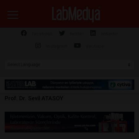
Labmedya - Laboratuv
facebook
twitter
linkedin
instagram
youtube
Prof. Dr. Sevil ATASOY