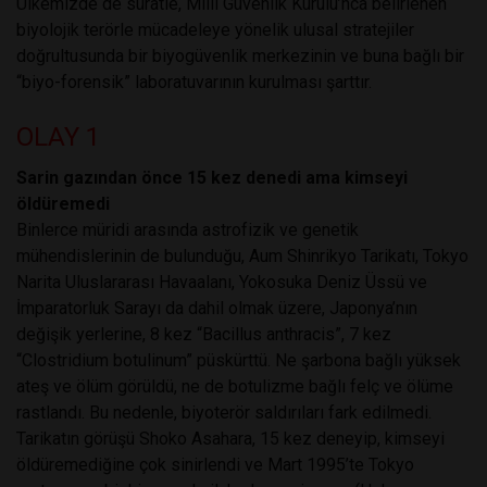
Ülkemizde de süratle, Milli Güvenlik Kurulu’nca belirlenen
biyolojik terörle mücadeleye yönelik ulusal stratejiler
doğrultusunda bir biyogüvenlik merkezinin ve buna bağlı bir
“biyo-forensik” laboratuvarının kurulması şarttır.
OLAY 1
Sarin gazından önce 15 kez denedi ama kimseyi
öldüremedi
Binlerce müridi arasında astrofizik ve genetik
mühendislerinin de bulunduğu, Aum Shinrikyo Tarikatı, Tokyo
Narita Uluslararası Havaalanı, Yokosuka Deniz Üssü ve
İmparatorluk Sarayı da dahil olmak üzere, Japonya’nın
değişik yerlerine, 8 kez “Bacillus anthracis”, 7 kez
“Clostridium botulinum” püskürttü. Ne şarbona bağlı yüksek
ateş ve ölüm görüldü, ne de botulizme bağlı felç ve ölüme
rastlandı. Bu nedenle, biyoterör saldırıları fark edilmedi.
Tarikatın görüşü Shoko Asahara, 15 kez deneyip, kimseyi
öldüremediğine çok sinirlendi ve Mart 1995’te Tokyo