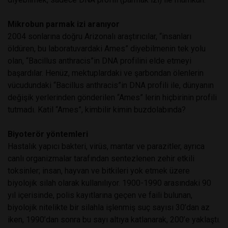
Mikrobun parmak izi aranıyor
2004 sonlarına doğru Arizonalı araştırıcılar, “insanları
öldüren, bu laboratuvardaki Ames” diyebilmenin tek yolu
olan, “Bacillus anthracis”in DNA profilini elde etmeyi
başardılar. Henüz, mektuplardaki ve şarbondan ölenlerin
vücudundaki “Bacillus anthracis”in DNA profili ile, dünyanın
değişik yerlerinden gönderilen “Ames” lerin hiçbirinin profili
tutmadı. Katil “Ames”, kimbilir kimin buzdolabında?
Biyoterör yöntemleri
Hastalık yapıcı bakteri, virüs, mantar ve parazitler, ayrıca
canlı organizmalar tarafından sentezlenen zehir etkili
toksinler; insan, hayvan ve bitkileri yok etmek üzere
biyolojik silah olarak kullanılıyor. 1900-1990 arasındaki 90
yıl içerisinde, polis kayıtlarına geçen ve faili bulunan,
biyolojik nitelikte bir silahla işlenmiş suç sayısı 30’dan az
iken, 1990’dan sonra bu sayı altıya katlanarak, 200’e yaklaştı.