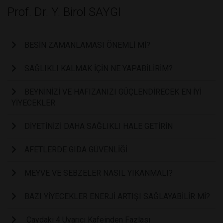
Prof. Dr. Y. Birol SAYGI
BESİN ZAMANLAMASI ÖNEMLİ Mİ?
SAĞLIKLI KALMAK İÇİN NE YAPABİLİRİM?
BEYNİNİZİ VE HAFIZANIZI GÜÇLENDİRECEK EN İYİ
YİYECEKLER
DİYETİNİZİ DAHA SAĞLIKLI HALE GETİRİN
AFETLERDE GIDA GÜVENLİĞİ
MEYVE VE SEBZELER NASIL YIKANMALI?
BAZI YİYECEKLER ENERJİ ARTIŞI SAĞLAYABİLİR Mİ?
Çaydaki 4 Uyarıcı Kafeinden Fazlası