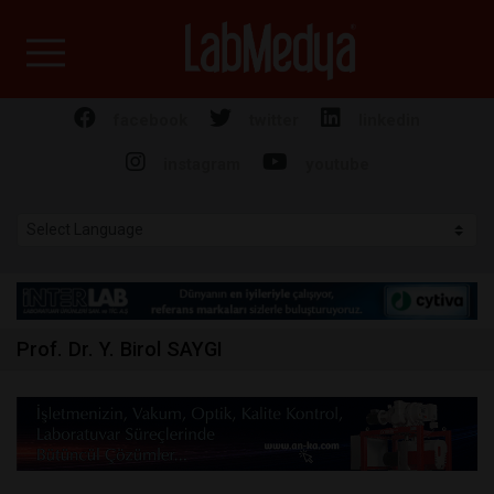
Labmedya - Laboratuv
facebook
twitter
linkedin
instagram
youtube
Prof. Dr. Y. Birol SAYGI