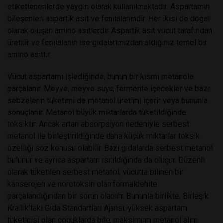
etiketlenenlerde yaygın olarak kullanılmaktadır. Aspartamın
bileşenleri aspartik asit ve fenilalanindir. Her ikisi de doğal
olarak oluşan amino asitlerdir. Aspartik asit vücut tarafından
üretilir ve fenilalanin ise gıdalarımızdan aldığınız temel bir
amino asittir.
Vücut aspartamı işlediğinde, bunun bir kısmı metanole
parçalanır. Meyve, meyve suyu, fermente içecekler ve bazı
sebzelerin tüketimi de metanol üretimi içerir veya bununla
sonuçlanır. Metanol büyük miktarlarda tüketildiğinde
toksiktir. Ancak artan absorpsiyon nedeniyle serbest
metanol ile birleştirildiğinde daha küçük miktarlar toksik
özelliği söz konusu olabilir. Bazı gıdalarda serbest metanol
bulunur ve ayrıca aspartam ısıtıldığında da oluşur. Düzenli
olarak tüketilen serbest metanol, vücutta bilinen bir
kanserojen ve nörotoksin olan formaldehite
parçalandığından bir sorun olabilir. Bununla birlikte, Birleşik
Krallık'taki Gıda Standartları Ajansı, yüksek aspartam
tüketicisi olan çocuklarda bile, maksimum metanol alım