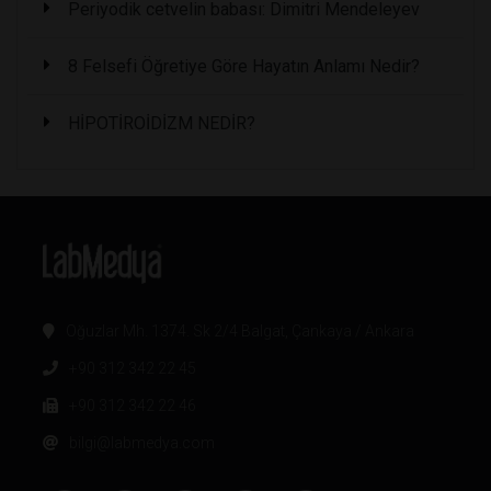
Periyodik cetvelin babası: Dimitri Mendeleyev
8 Felsefi Öğretiye Göre Hayatın Anlamı Nedir?
HİPOTİROİDİZM NEDİR?
Oğuzlar Mh. 1374. Sk 2/4 Balgat, Çankaya / Ankara
+90 312 342 22 45
+90 312 342 22 46
bilgi@labmedya.com