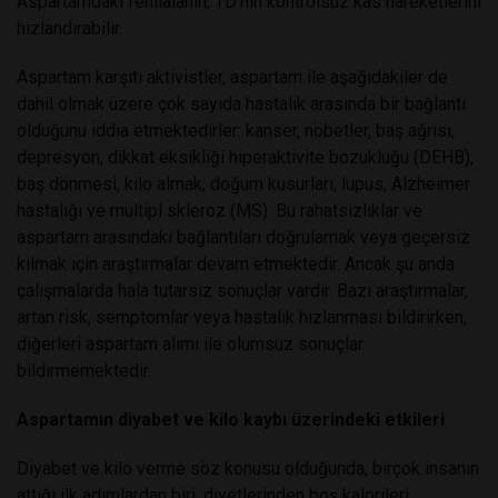
Aspartamdaki fenilalanin, TD'nin kontrolsüz kas hareketlerini
hızlandırabilir.
Aspartam karşıtı aktivistler, aspartam ile aşağıdakiler de
dahil olmak üzere çok sayıda hastalık arasında bir bağlantı
olduğunu iddia etmektedirler: kanser, nöbetler, baş ağrısı,
depresyon, dikkat eksikliği hiperaktivite bozukluğu (DEHB),
baş dönmesi, kilo almak, doğum kusurları, lupus, Alzheimer
hastalığı ve multipl skleroz (MS). Bu rahatsızlıklar ve
aspartam arasındaki bağlantıları doğrulamak veya geçersiz
kılmak için araştırmalar devam etmektedir. Ancak şu anda
çalışmalarda hala tutarsız sonuçlar vardır. Bazı araştırmalar,
artan risk, semptomlar veya hastalık hızlanması bildirirken,
diğerleri aspartam alımı ile olumsuz sonuçlar
bildirmemektedir.
Aspartamın diyabet ve kilo kaybı üzerindeki etkileri
Diyabet ve kilo verme söz konusu olduğunda, birçok insanın
attığı ilk adımlardan biri, diyetlerinden boş kalorileri