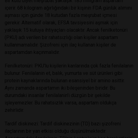
Bir kutu diyet meşrubat yaklaşık 185 miligram aspartam
içerir. 68 kilogram ağırlığındaki bir kişinin FDA günlük alımını
aşması için günde 18 kutudan fazla meşrubat içmesi
gerekir. Alternatif olarak, EFSA tavsiyesini aşmak için
yaklaşık 15 kutuya ihtiyaçları olacaktır. Ancak fenilketonüri
(PKU) adı verilen bir rahatsızlığı olan kişiler aspartam
kullanmamalıdır. Şizofreni için ilaç kullanan kişiler de
aspartamdan kaçınmalıdır.
Fenilketonüri: PKU'lu kişilerin kanlarında çok fazla fenilalanin
bulunur. Fenilalanin et, balık, yumurta ve süt ürünleri gibi
protein kaynaklarında bulunan esansiyel bir amino asittir.
Aynı zamanda aspartamın iki bileşeninden biridir. Bu
durumdaki insanlar fenilalanin'i düzgün bir şekilde
işleyemezler. Bu rahatsızlık varsa, aspartam oldukça
zehirlidir.
Tardif diskinezi: Tardif diskinezinin (TD) bazı şizofreni
ilaçlarının bir yan etkisi olduğu düşünülmektedir.