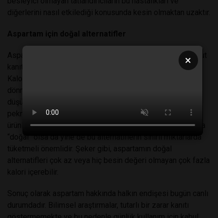
besleyici olmayan tatlandırıcıların bu hastalıkları ve
diğerlerini nasıl etkilediği konusunda kesin olmaktan uzaktır.
Aspartam için doğal alternatifler
Aspartam üzerindeki tartışmalar devam etmektedir. Mevcut
×
kanıtlar uzun vadeli olumsuz etkiler önermemektedir.
Kalorisi yüksek ve besin değeri olmayan şekere geri
dönmeden önce, aspartamın doğal alternatifleri
düşünülmelidir. Yiyecek ve içeceklerin bal, meyve suyu,
pekmez ve stevia ile tatlandırmayı deneyebilirsiniz. Bu tür
ürünler aslında aspartam gibi yapay versiyonlara göre daha
“doğal” olsa da yine de bu alternatiflerin sınırlı miktarlarda
tüketmeli önemlidir. Şeker gibi, aspartamın doğal
alternatifleri çok az veya hiç besin değeri olmayan çok fazla
kalori içerebilir.
Sonuç olarak aspartam hakkında halkın endişesi bugün canlı
durumdadır. Bilimsel araştırmalar, tutarlı bir zarar kanıtı
göstermemekte ve bu nedenle günlük kullanım için kabul