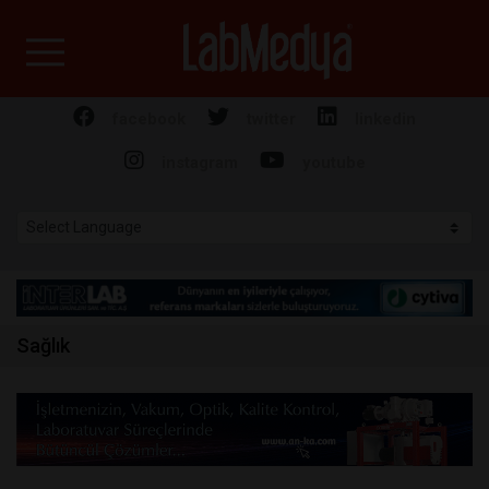
Labmedya - Laboratuv
facebook
twitter
linkedin
instagram
youtube
Sağlık