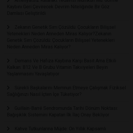
Ameliyatsız Katarakt Tedavisi Mümkün Mü: Görme
Kaybını Geri Çevirecek Devrim Niteliğinde Bir Göz
Damlası Geliştirildi
Zekanın Genetik Sırrı Çözüldü: Çocukların Bilişsel
Yetenekleri Neden Anneden Miras Kalıyor?Zekanın
Genetik Sırrı Çözüldü: Çocukların Bilişsel Yetenekleri
Neden Anneden Miras Kalıyor?
Demans Ve Hafıza Kaybına Karşı Basit Ama Etkili
Kalkan: B12 Ve B Grubu Vitamin Takviyeleri Beyin
Yaşlanmasını Yavaşlatıyor
Sürekli Başkalarını Memnun Etmeye Çalışmak Fiziksel
Sağlığınızı Nasıl İçten İçe Tüketiyor?
Guillain-Barré Sendromunda Tarihi Dönüm Noktası:
Bağışıklık Sistemini Kapatan İlk İlaç Onay Bekliyor
Kahve Tutkunlarına Müjde: On Yıllık Kapsamlı