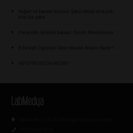
Yoğurt ve kanser konusu: Şaka olmalı ama çok
kötü bir şaka
Periyodik cetvelin babası: Dimitri Mendeleyev
8 Felsefi Öğretiye Göre Hayatın Anlamı Nedir?
HİPOTİROİDİZM NEDİR?
Oğuzlar Mh. 1374. Sk 2/4 Balgat, Çankaya / Ankara
+90 312 342 22 45