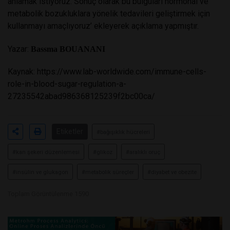
anlamak istiyoruz. Sonuç olarak bu bulguları hormonal ve
metabolik bozukluklara yönelik tedavileri geliştirmek için
kullanmayı amaçlıyoruz’ ekleyerek açıklama yapmıştır.
Yazar:
Bassma BOUANANI
Kaynak:
https://www.lab-worldwide.com/immune-cells-
role-in-blood-sugar-regulation-a-
27235542abad986368125239f2bc00ca/
Etiketler
#bağışıklık hücreleri
#kan şekeri düzenlemesi
#glikoz
#aralıklı oruç
#insülin ve glukagon
#metabolik süreçler
#diyabet ve obezite
Toplam Görüntülenme 1590