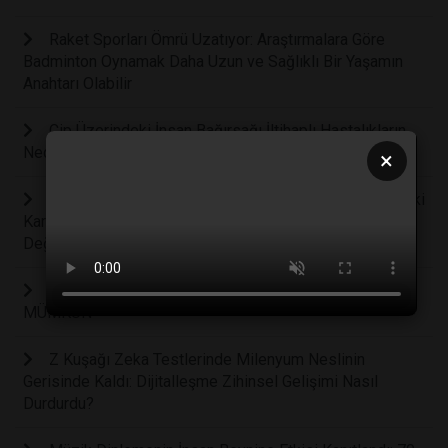
Raket Sporları Ömrü Uzatıyor: Araştırmalara Göre
Badminton Oynamak Daha Uzun ve Sağlıklı Bir Yaşamın
Anahtarı Olabilir
Çip Üzerindeki İnsan Bağırsağı İltihaplı Hastalıkların
Nedenlerini Ortaya Çıkardı
×
İklim Krizi Doğrudan Kanımıza Karışıyor: Atmosferdeki
Karbondioksit Artışı İnsan Biyolojisini ve Kan Kimyasını
Değiştirmeye Başladı
İMPLANT TEDAVİSİNDE AYNI GÜN YENİ DİŞ
MÜMKÜN
Z Kuşağı Zeka Testlerinde Milenyum Neslinin
Gerisinde Kaldı: Dijitalleşme Zihinsel Gelişimi Nasıl
Durdurdu?