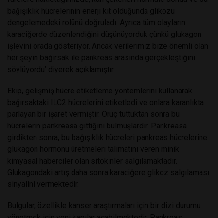
bağışıklık hücrelerinin enerji kıt olduğunda glikozu
dengelemedeki rolünü doğruladı. Ayrıca tüm olayların
karaciğerde düzenlendiğini düşünüyorduk çünkü glukagon
işlevini orada gösteriyor. Ancak verilerimiz bize önemli olan
her şeyin bağırsak ile pankreas arasında gerçekleştiğini
söylüyordu’ diyerek açıklamıştır.
Ekip, gelişmiş hücre etiketleme yöntemlerini kullanarak
bağırsaktaki ILC2 hücrelerini etiketledi ve onlara karanlıkta
parlayan bir işaret vermiştir. Oruç tuttuktan sonra bu
hücrelerin pankreasa gittiğini bulmuşlardır. Pankreasa
girdikten sonra, bu bağışıklık hücreleri pankreas hücrelerine
glukagon hormonu üretmeleri talimatını veren minik
kimyasal haberciler olan sitokinler salgılamaktadır.
Glukagondaki artış daha sonra karaciğere glikoz salgılaması
sinyalini vermektedir.
Bulgular, özellikle kanser araştırmaları için bir dizi durumu
yönetmek için yeni kapılar açabilmektedir. Pankreas