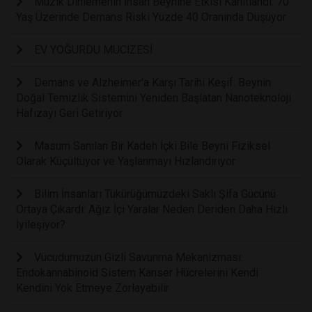
Müzik Dinlemenin İnsan Beynine Etkisi Kanıtlandı: 70
Yaş Üzerinde Demans Riski Yüzde 40 Oranında Düşüyor
EV YOĞURDU MUCİZESİ
Demans ve Alzheimer'a Karşı Tarihi Keşif: Beynin
Doğal Temizlik Sistemini Yeniden Başlatan Nanoteknoloji
Hafızayı Geri Getiriyor
Masum Sanılan Bir Kadeh İçki Bile Beyni Fiziksel
Olarak Küçültüyor ve Yaşlanmayı Hızlandırıyor
Bilim İnsanları Tükürüğümüzdeki Saklı Şifa Gücünü
Ortaya Çıkardı: Ağız İçi Yaralar Neden Deriden Daha Hızlı
İyileşiyor?
Vücudumuzun Gizli Savunma Mekanizması:
Endokannabinoid Sistem Kanser Hücrelerini Kendi
Kendini Yok Etmeye Zorlayabilir