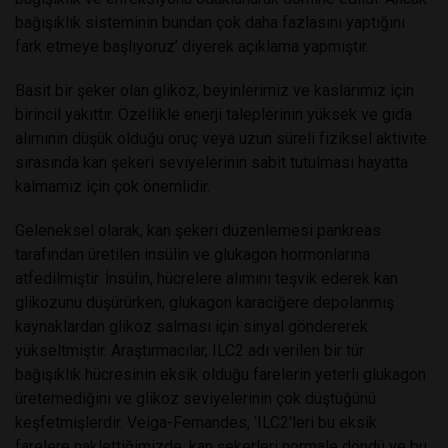
bağışıklık sisteminin bundan çok daha fazlasını yaptığını
fark etmeye başlıyoruz’ diyerek açıklama yapmıştır.
Basit bir şeker olan glikoz, beyinlerimiz ve kaslarımız için
birincil yakıttır. Özellikle enerji taleplerinin yüksek ve gıda
alımının düşük olduğu oruç veya uzun süreli fiziksel aktivite
sırasında kan şekeri seviyelerinin sabit tutulması hayatta
kalmamız için çok önemlidir.
Geleneksel olarak, kan şekeri düzenlemesi pankreas
tarafından üretilen insülin ve glukagon hormonlarına
atfedilmiştir. İnsülin, hücrelere alımını teşvik ederek kan
glikozunu düşürürken, glukagon karaciğere depolanmış
kaynaklardan glikoz salması için sinyal göndererek
yükseltmiştir. Araştırmacılar, ILC2 adı verilen bir tür
bağışıklık hücresinin eksik olduğu farelerin yeterli glukagon
üretemediğini ve glikoz seviyelerinin çok düştüğünü
keşfetmişlerdir. Veiga-Fernandes, ‘ILC2'leri bu eksik
farelere naklettiğimizde, kan şekerleri normale döndü ve bu