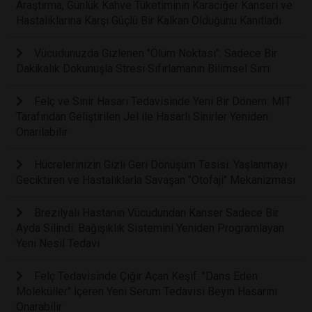
Araştırma, Günlük Kahve Tüketiminin Karaciğer Kanseri ve
Hastalıklarına Karşı Güçlü Bir Kalkan Olduğunu Kanıtladı
Vücudunuzda Gizlenen "Ölüm Noktası": Sadece Bir
Dakikalık Dokunuşla Stresi Sıfırlamanın Bilimsel Sırrı
Felç ve Sinir Hasarı Tedavisinde Yeni Bir Dönem: MIT
Tarafından Geliştirilen Jel ile Hasarlı Sinirler Yeniden
Onarılabilir
Hücrelerinizin Gizli Geri Dönüşüm Tesisi: Yaşlanmayı
Geciktiren ve Hastalıklarla Savaşan "Otofaji" Mekanizması
Brezilyalı Hastanın Vücudundan Kanser Sadece Bir
Ayda Silindi: Bağışıklık Sistemini Yeniden Programlayan
Yeni Nesil Tedavi
Felç Tedavisinde Çığır Açan Keşif: "Dans Eden
Moleküller" İçeren Yeni Serum Tedavisi Beyin Hasarını
Onarabilir