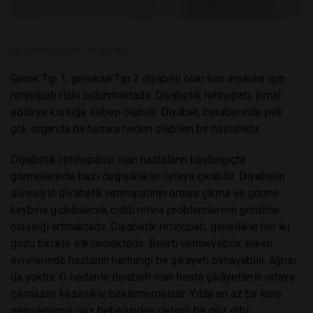
04 TEMMUZ 2019, PERŞEMBE
Gerek Tip 1, gerekse Tip 2 diyabeti olan tüm insanlar için
retinopati riski bulunmaktadır. Diyabetik retinopati, ihmal
edilirse körlüğe sebep olabilir. Diyabet, beraberinde pek
çok organda da hasara neden olabilen bir hastalıktır.
Diyabetik retinopatisi olan hastaların başlangıçta
görmelerinde bazı değişiklikler ortaya çıkabilir. Diyabetin
süresiyle diyabetik retinopatinin ortaya çıkma ve görme
kaybına gidebilecek ciddi retina problemlerinin görülme
olasılığı artmaktadır. Diyabetik retinopati, genellikle her iki
gözü birlikte etkilemektedir. Belirti vermeyebilir, erken
evrelerinde hastanın herhangi bir şikayeti olmayabilir, ağrısı
da yoktur. O nedenle diyabeti olan hasta şikâyetlerin ortaya
çıkmasını kesinlikle beklememelidir. Yılda en az bir kere
genişletilmiş göz bebeğinden detaylı bir göz dibi