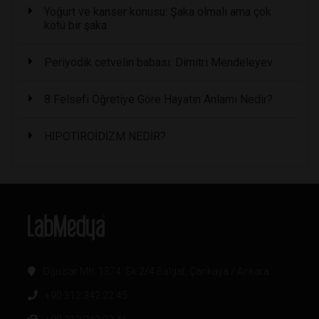
Yoğurt ve kanser konusu: Şaka olmalı ama çok
kötü bir şaka
Periyodik cetvelin babası: Dimitri Mendeleyev
8 Felsefi Öğretiye Göre Hayatın Anlamı Nedir?
HİPOTİROİDİZM NEDİR?
Oğuzlar Mh. 1374. Sk 2/4 Balgat, Çankaya / Ankara
+90 312 342 22 45