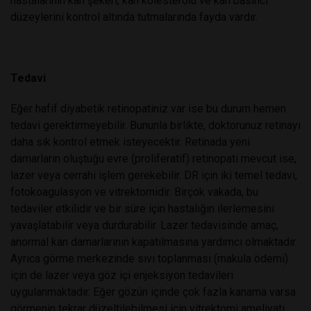
hastalarının kan şekeri, kan kolesterolü ve kan basıncı
düzeylerini kontrol altında tutmalarında fayda vardır.
Tedavi
Eğer hafif diyabetik retinopatiniz var ise bu durum hemen
tedavi gerektirmeyebilir. Bununla birlikte, doktorunuz retinayı
daha sık kontrol etmek isteyecektir. Retinada yeni
damarların oluştuğu evre (proliferatif) retinopati mevcut ise,
lazer veya cerrahi işlem gerekebilir. DR için iki temel tedavi,
fotokoagulasyon ve vitrektomidir. Birçok vakada, bu
tedaviler etkilidir ve bir süre için hastalığın ilerlemesini
yavaşlatabilir veya durdurabilir. Lazer tedavisinde amaç,
anormal kan damarlarının kapatılmasına yardımcı olmaktadır.
Ayrıca görme merkezinde sıvı toplanması (makula ödemi)
için de lazer veya göz içi enjeksiyon tedavileri
uygulanmaktadır. Eğer gözün içinde çok fazla kanama varsa
görmenin tekrar düzeltilebilmesi için vitrektomi ameliyatı