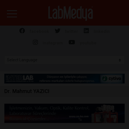
Labmedya - Laboratuv
facebook
twitter
linkedin
instagram
youtube
Dr. Mahmut YAZICI