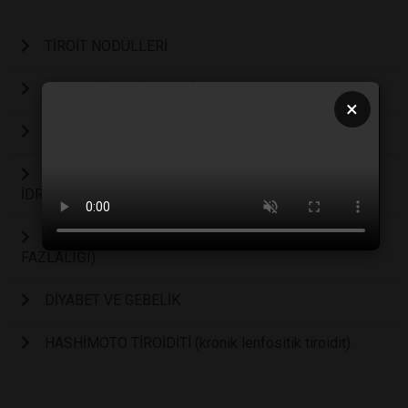
TİROİT NODÜLLERİ
DİYABETİK RETİNOPATİ
×
HİPERTİROİDİZM (TİROTOKSİKOZ, ZEHİRLİ GUATR)
ŞEKERSİZ DİYABET (DİYABETES İNSİPİDUS) AŞIRI
İDRAR YAPMA/AŞIRI SU İÇME HASTALIĞI
HİPERPROLAKTİNEMİ (PROLAKTİN HORMON
FAZLALIĞI)
DİYABET VE GEBELİK
HASHİMOTO TİROİDİTİ (kronik lenfositik tiroidit)