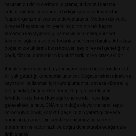
Yaşanan bu derin evrimsel sıçrama, türümüzü karınca
kolonilerindeki kusursuz iş birliğini andıran devasa bir
"süperorganizma" yapısına dönüştürüyor. Modern dünyada
bireysel hayatta kalım, yerini hiçbirimizin tek başına
tamamen kavrayamadığı karmaşık kurumlara, küresel
teknoloji ağlarına ve dev tedarik zincirlerine bıraktı. Artık bizi
doğanın zorluklarına karşı koruyan şey bireysel genetiğimiz
değil, tüm bu sistemlerin kolektif birikimi ve ortak aklıdır.
Ancak bilim insanları bu yeni süper gücün beraberinde ciddi
bir yük getirdiği konusunda uyarıyor. Doğaya hakim olmak ve
kaynakları kullanmak için kurduğumuz bu devasa küresel iş
birliği ağları, bugün iklim değişikliği gibi varoluşsal
tehditlerin de temel kaynağı konumunda. İnsanlığın
gelecekteki sınavı, DNA'mızın doğa olaylarına nasıl tepki
vereceğiyle değil; kolektif başarımızın yarattığı devasa
sorunları çözmek için kendi kurduğumuz bu küresel
sistemleri ne kadar hızlı ve doğru dönüştürebileceğimizle
ilgili olacak.