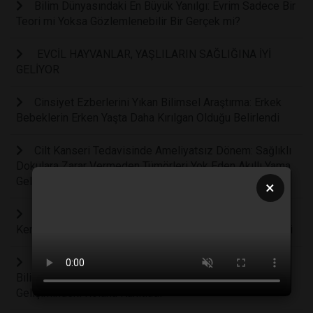
Bilim Dünyasındaki En Büyük Yanılgı: Evrim Sadece Bir
Teori mi Yoksa Gözlemlenebilir Bir Gerçek mi?
EVCİL HAYVANLAR, YAŞLILARIN SAĞLIĞINA İYİ
GELİYOR
Cinsiyet Ezberlerini Yıkan Bilimsel Araştırma: Erkek
Bebeklerin Erken Yaşta Daha Kırılgan Olduğu Belirlendi
Cilt Kanseri Tedavisinde Ameliyatsız Dönem: Sağlıklı
Dokulara Zarar Vermeden Tümörleri Yok Eden Akıllı Yama
Geliştirildi
×
Bilim Kurgu Gerçek Oluyor: Bilim İnsanları Kanseri
Kendi İçinden Yok Eden Akıllı Bir Bakteri Ordusu Geliştirdi
Çocuklarda Zihinsel Sağlığın Anahtarı Hareket:
Bilimsel Araştırmalar Fiziksel Aktivitenin Beyin
Gelişimindeki Rolünü Kanıtladı