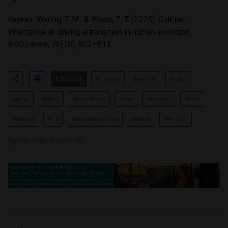
Kaynak: Waring, T. M., & Wood, Z. T. (2025). Cultural
inheritance is driving a transition in human evolution.
BioScience, 75(10), 803–819.
Etiketler
#biyolojik
#evrimin
#sonu
#geldi
#bilim
#insanlarına
#göre
#insanlık
#artık
#kolektif
#bir
#süperorganizma
#olarak
#evriliyor
Toplam Görüntülenme 342