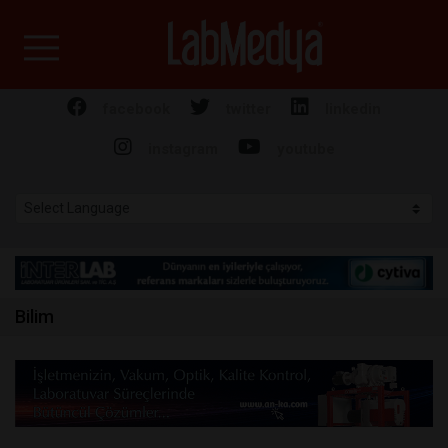
Labmedya - Laboratuv
facebook
twitter
linkedin
instagram
youtube
Bilim