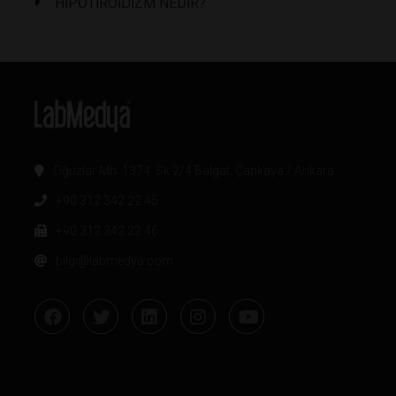
HİPOTİROİDİZM NEDİR?
Oğuzlar Mh. 1374. Sk 2/4 Balgat, Çankaya / Ankara
+90 312 342 22 45
+90 312 342 22 46
bilgi@labmedya.com