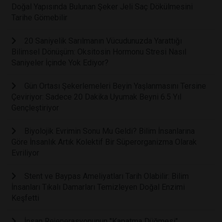
Doğal Yapısında Bulunan Şeker Jeli Saç Dökülmesini
Tarihe Gömebilir
20 Saniyelik Sarılmanın Vücudunuzda Yarattığı
Bilimsel Dönüşüm: Oksitosin Hormonu Stresi Nasıl
Saniyeler İçinde Yok Ediyor?
Gün Ortası Şekerlemeleri Beyin Yaşlanmasını Tersine
Çeviriyor: Sadece 20 Dakika Uyumak Beyni 6.5 Yıl
Gençleştiriyor
Biyolojik Evrimin Sonu Mu Geldi? Bilim İnsanlarına
Göre İnsanlık Artık Kolektif Bir Süperorganizma Olarak
Evriliyor
Stent ve Baypas Ameliyatları Tarih Olabilir: Bilim
İnsanları Tıkalı Damarları Temizleyen Doğal Enzimi
Keşfetti
İnsan Rejenerasyonunun "Kapatma Düğmesi"