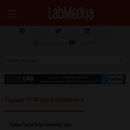
Labmedya - Laboratuv
facebook
twitter
linkedin
instagram
youtube
Toplam 1178 içerik listeleniyor
Daha fazla bilgi diyenler için