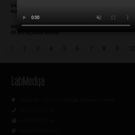
Şarkı söylemek stresi azaltıyor ve sinüsleri
açıyor!
İNSANLARIN DOĞAL YAŞAMA OLAN ETKİSİNE BİR
DE BU AÇIDAN BAKIN!
1
2
3
4
5
6
7
8
9
1
Oğuzlar Mh. 1374. Sk 2/4 Balgat, Çankaya / Ankara
+90 312 342 22 45
+90 312 342 22 46
bilgi@labmedya.com