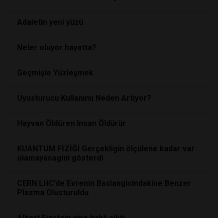
Adaletin yeni yüzü
Neler oluyor hayatta?
Geçmişle Yüzleşmek
Uyusturucu Kullanımı Neden Artıyor?
Hayvan Öldüren Insan Öldürür
KUANTUM FİZİĞİ Gerçekligin ölçülene kadar var
olamayacagini gösterdi
CERN LHC’de Evrenin Baslangicindakine Benzer
Plazma Olusturuldu
Albert Einstein yine hakli çikti