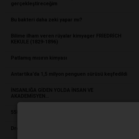
gerçekleştireceğim
Bu bakteri daha zeki yapar mı?
Bilime ilham veren rüyalar kimyager FRİEDRİCH
KEKULE (1829-1896)
Patlamış mısırın kimyası
Antartika'da 1,5 milyon penguen sürüsü keşfedildi
İNSANLIĞA GİDEN YOLDA İNSAN VE
AKADEMİSYEN…
558 Milyon Yıllık Sırrı Kolesterol Çözdü!
Dronlar Artık Nefes Ve Kalp Atışını Tespit Ediyor!