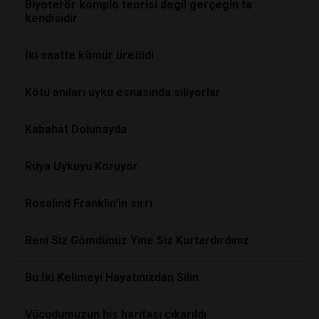
Biyoterör komplo teorisi degil gerçegin ta
kendisidir
İki saatte kömür üretildi
Kötü anıları uyku esnasında siliyorlar
Kabahat Dolunayda
Rüya Uykuyu Koruyor
Rosalind Franklin’in sırrı
Beni Siz Gömdünüz Yine Siz Kurtardırdınız
Bu İki Kelimeyi Hayatınızdan Silin
Vücudumuzun his haritası çıkarıldı