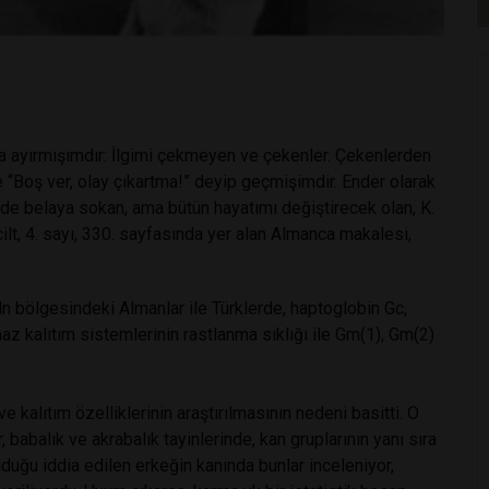
fa ayırmışımdır: İlgimi çekmeyen ve çekenler. Çekenlerden
kle “Boş ver, olay çıkartma!” deyip geçmişimdir. Ender olarak
çimde belaya sokan, ama bütün hayatımı değiştirecek olan, K.
ilt, 4. sayı, 330. sayfasında yer alan Almanca makalesi,
ln bölgesindeki Almanlar ile Türklerde, haptoglobin Gc,
naz kalıtım sistemlerinin rastlanma sıklığı ile Gm(1), Gm(2)
e kalıtım özelliklerinin araştırılmasının nedeni basitti. O
 babalık ve akrabalık tayinlerinde, kan gruplarının yanı sıra
lduğu iddia edilen erkeğin kanında bunlar inceleniyor,