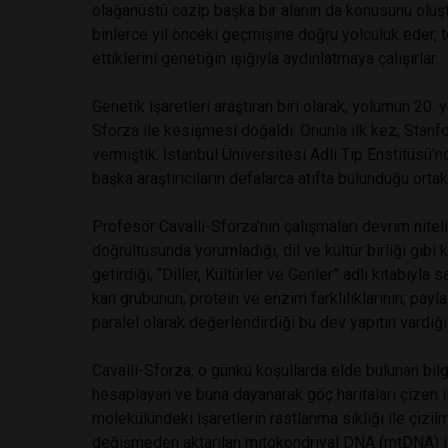
olağanüstü cazip başka bir alanın da konusunu oluştur
binlerce yıl önceki geçmişine doğru yolculuk eder, t
ettiklerini genetiğin ışığıyla aydınlatmaya çalışırlar.
Genetik işaretleri araştıran biri olarak, yolumun 20.
Sforza ile kesişmesi doğaldı. Onunla ilk kez, Stanfo
vermiştik. İstanbul Üniversitesi Adli Tıp Enstitüsü’n
başka araştırıcıların defalarca atıfta bulunduğu ortak
Profesör Cavalli-Sforza’nın çalışmaları devrim niteli
doğrultusunda yorumladığı, dil ve kültür birliği gibi
getirdiği, “Diller, Kültürler ve Genler” adlı kitabıyla
kan grubunun, protein ve enzim farklılıklarının; paylaş
paralel olarak değerlendirdiği bu dev yapıtın vardığı 
Cavalli-Sforza, o günkü koşullarda elde bulunan bilgi
hesaplayan ve buna dayanarak göç haritaları çizen ilk 
molekülündeki işaretlerin rastlanma sıklığı ile çi
değişmeden aktarılan mitokondriyal DNA (mtDNA) 