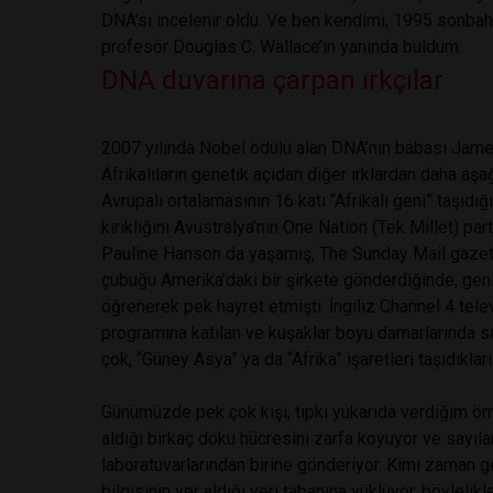
DNA’sı incelenir oldu. Ve ben kendimi, 1995 sonba
profesör Douglas C. Wallace’ın yanında buldum.
DNA duvarına çarpan ırkçılar
2007 yılında Nobel ödülü alan DNA’nın babası James
Afrikalıların genetik açıdan diğer ırklardan daha aş
Avrupalı ortalamasının 16 katı “Afrikalı geni” taşıdığ
kırıklığını Avustralya’nın One Nation (Tek Millet) pa
Pauline Hanson da yaşamış, The Sunday Mail gazetes
çubuğu Amerika’daki bir şirkete gönderdiğinde, genle
öğrenerek pek hayret etmişti. İngiliz Channel 4 tel
programına katılan ve kuşaklar boyu damarlarında sad
çok, “Güney Asya” ya da “Afrika” işaretleri taşıdıkla
Günümüzde pek çok kişi, tıpkı yukarıda verdiğim ör
aldığı birkaç doku hücresini zarfa koyuyor ve sayıla
laboratuvarlarından birine gönderiyor. Kimi zaman ge
bilgisinin yer aldığı veri tabanına yüklüyor, böylelik