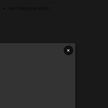
HİPOTİROİDİZM NEDİR?
×