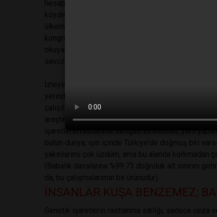
hesapların hatalı olduğunu anlatmaya çalıştım. Sonu
köyde yaşayan kişilerin genetik açıdan birbirine c
ülkemizi yansıtmayacağını ileri sürdük. Sonuçları, Av
kongresinde sunduk. O tarihte Adli Tıp Kurumu’nda 
okuyan biri, çalışmanın amacının ayırımcılık olduğun
savcılıkta ifade verdik. Aklanmakla kalmayıp, çalış
İzleyen yıllarda kan grupları, enzimler, proteinler bi
yerinde bulunan biyolojik delillerin kime ait olduğu
çalışılır oldu. Ülkemizin üniversitelerinde, jandarma
araştırıcı, yıllar önce ayırımcılıkla suçlandığımız bir 
işaretlerin rastlanma sıklığını incelediler, yerli yab
bütün dünya, işin içinde Türkiye’de doğmuş biri varsa,
yakınlarımı çok üzdüm, ama bu alanda korkmadan ç
(Babalık davalarına %99.73 doğruluk alt sınırını geti
da, bu çalışmalarımın bir ürünüdür).
İNSANLAR KUŞA BENZEMEZ; BAY
Genetik işaretlerin rastlanma sıklığı, sadece ceza 