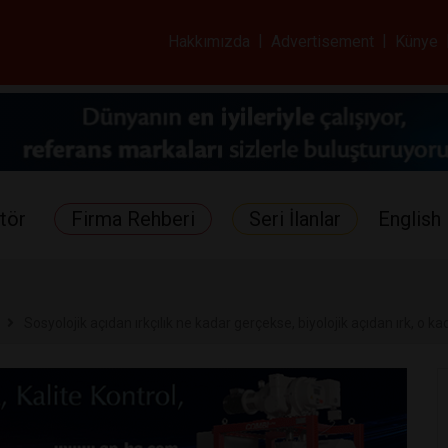
ar ve Sağlık Gazetes
Hakkımızda
|
Advertisement
|
Künye
tör
Firma Rehberi
Seri İlanlar
English 
Sosyolojik açıdan ırkçılık ne kadar gerçekse, biyolojik açıdan ırk, o ka