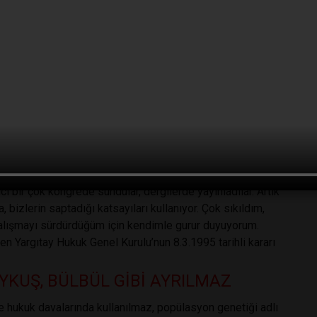
nda, bir öğrencime verdiğim yüksek lisans tezi ile, aynı
iddi biçimde benzediğini gösterdik. Hummel’in örnekleminin
rupa’da düzenlenen uluslararası bir adli bilimler
çalışan ve kongre kitapçığındaki yayınlanan özetimizi
u iddia edince, hakkımızda disiplin soruşturması açıldı,
malara devam etmek açısından yüreklendirildik.
r yana bırakıldı. Gerek babalık tayinlerinde, gerekse olay
nun belirlenmesinde, DNA’nın üzerindeki belirli bazı bölgeler
, polis ve Adli Tıp Kurumu laboratuvarlarında çalışan onlarca
alanda bilim ürettiler, Türkiye’nin dört bir yanında genetik
ancı bir çok kongrede sundular, dergilerde yayınladılar. Artık
 bizlerin saptadığı katsayıları kullanıyor. Çok sıkıldım,
alışmayı sürdürdüğüm için kendimle gurur duyuyorum.
ren Yargıtay Hukuk Genel Kurulu’nun 8.3.1995 tarihli kararı
KUŞ, BÜLBÜL GİBİ AYRILMAZ
ve hukuk davalarında kullanılmaz, popülasyon genetiği adlı