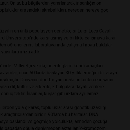
ur. Onlar, bu bilgilerden yararlanarak insanlığın on
opluluklar arasındaki akrabalıkları, nereden nereye göç
 yüzyılın en ünlü popülasyon genetikçisi Luigi Luca Cavalli-
rd Üniversitesi’nde karşılaşmış ve birlikte çalışmaya karar
den öğrencilerim, laboratuvarında çalışma fırsatı buldular,
 yayınlara imza attık.
ğinde. Milliyetçi ve ırkçı ideologların kendi amaçları
 kavramlar, onun 60’larda başlayan 30 yıllık emeğini bir araya
 sarsılmıştır. Dünyanın dört bir yanındaki on binlerce insanın
ılan dil, kültür ve arkeolojik bulgulara dayalı verilere
sonuç tektir: İnsanlar, kuşlar gibi ırklara ayrılamaz.
lerden yola çıkarak, topluluklar arası genetik uzaklığı
araştırıcılardan biridir. 90’larda bu haritalar, DNA
zilmeye başlandı ve geçmişe yolculukta, anneden çocuğa
ile babadan oğula değişmeden aktarılan Y-kromozom