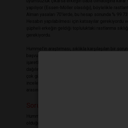
uyumsuzluk çıkarsa erkeğin baba olmadığına karar ve
yapılıyor (Essen-Möller olasılığı), böylelikle rastl
Alman yasaları 70’lerde, bu hesap sonunda % 99.73’
Hesabın yapılabilmesi için katsayılar gerekiyordu ve k
şüpheli erkeğin geldiği topluluktaki rastlanma sıklı
gerekiyordu.
Hummel’in araştırması, sıklıkla karşılaşılan bir s
başvurarak, çocuğunun babasının bir Türk olduğunu 
işaretler inceleniyordu ama, hesap yapmaya gelince,
dağılımı bilinmediğinden, katsayı yoktu. İşte, Humme
çok güzeldi de, tepemin tasını attıran örneklemdi. H
inceleyerek, “Türk katsayıları bunlardır” deyivermişt
arasında, aynı kasaba ya da köyden gelenler, hatta ka
Soruşturulduk, aklandık, korkma
Hummel’in makalesini okuduktan sonra, Almanya’daki
olduğunda, onun katsayılarını kullandıklarını öğrend