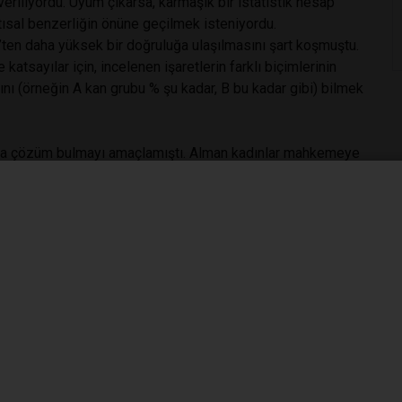
riliyordu. Uyum çıkarsa, karmaşık bir istatistik hesap
antısal benzerliğin önüne geçilmek isteniyordu.
ten daha yüksek bir doğruluğa ulaşılmasını şart koşmuştu.
atsayılar için, incelenen işaretlerin farklı biçimlerinin
ğını (örneğin A kan grubu % şu kadar, B bu kadar gibi) bilmek
oruna çözüm bulmayı amaçlamıştı. Alman kadınlar mahkemeye
iddia etmekteydi. Çocuğun, annenin ve erkeğin kanındaki
 iş sarpa sarıyordu. Çünkü bu işaretlerin Türklerdeki
l, Türklerle ilgili davalardaki katsayıların peşindeydi. Amaç
ummel, Köln’de çalışan 100 kadar Türk işçisinin kanını
i. Oysa, Türkiye’den belirli bir bölgeye göç etmiş bu insanlar
n akrabaları olabilirdi.
dık devam ettik
 meslektaşlarımı aradım. Türkler babalık davalarına konu
im. Çok sayıda bilirkişi ve yargıçla yüz yüze görüşerek,