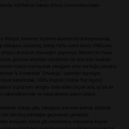
harında, mtDNA’nın babası Emory Üniversitesi’nden
 Watson, herkesin tüylerini ürperten bir konuşmasında,
ağı olduğunu söylemiş, birkaç hafta sonra kendi DNA’sının,
ı ortaya çıkınca ne diyeceğini şaşırmıştı. Benzeri bir hayal
rtisinin, göçmen aleyhtarı söylemleri ile ünlü eski başkanı
inin ricasını kırmayarak yanağının içine sürttüğü pamuklu
rinde % 9 oranında “Ortadoğu” işaretleri taşıdığını
evizyon kanalındaki 100% English (Yüzde Yüz İngiliz)
ece İngiliz kanı aktığını iddia eden birçok ünlü, az ya da
rını öğrendiklerinde ne yapacaklarını şaşırmışlardı.
neklerde olduğu gibi, yanağının içerisine pamuk sürterek
rı bir elin beş parmağını geçmeyen, genealoji
len sonuçları, kendi gibi incelenmiş onbinlerce kişinin
le dünyanın bir başka yerinde, kendi özelliklerini taşıyan bir