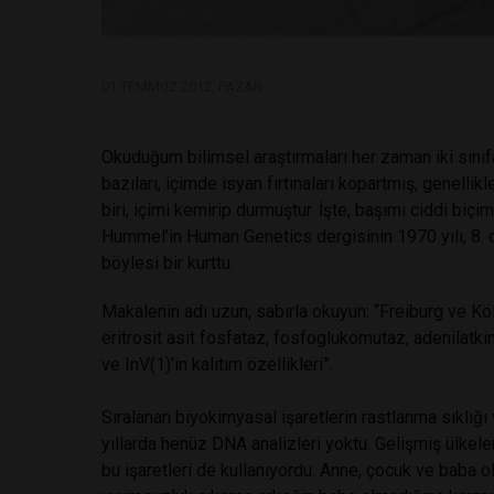
01 TEMMUZ 2012, PAZAR
Okuduğum bilimsel araştırmaları her zaman iki sını
bazıları, içimde isyan fırtınaları kopartmış, genelli
biri, içimi kemirip durmuştur. İşte, başımı ciddi bi
Hummel’in Human Genetics dergisinin 1970 yılı, 8. c
böylesi bir kurttu.
Makalenin adı uzun, sabırla okuyun: “Freiburg ve Kö
eritrosit asit fosfataz, fosfoglukomutaz, adenilatki
ve InV(1)’in kalıtım özellikleri”.
Sıralanan biyokimyasal işaretlerin rastlanma sıklığı v
yıllarda henüz DNA analizleri yoktu. Gelişmiş ülkeler,
bu işaretleri de kullanıyordu. Anne, çocuk ve baba o