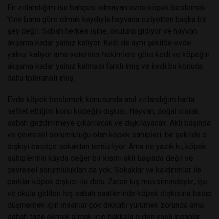
En zıtlandığım ise bahçesi olmayan evde köpek beslemek.
Yine bana göre olmak kaydıyla hayvana eziyetten başka bir
şey değil. Sabah herkes işine, okuluna gidiyor ve hayvan
akşama kadar yalnız kalıyor. Kedi de aynı şekilde evde
yalnız kalıyor ama veteriner hekimlere göre kedi ve köpeğin
akşama kadar yalnız kalması farklı imiş ve kedi bu konuda
daha toleranslı imiş.
Evde köpek beslemek konusunda asıl zıtlandığım hatta
nefret ettiğim konu köpeğin dışkısı. Hayvan, doğal olarak
sabah gezdirilmeye çıkarılacak ve dışkılayacak. Aklı başında
ve çevresel sorumluluğu olan köpek sahipleri, bir şekilde o
dışkıyı basitçe sokaktan temizliyor. Ama ne yazık ki, köpek
sahiplerinin kayda değer bir kısmı aklı başında değil ve
çevresel sorumlulukları da yok. Sokaklar ve kaldırımlar ile
parklar köpek dışkısı ile dolu. Zaten kış mevsimindeyiz, işe
ve okula gidilen loş sabah saatlerinde köpek dışkısına basıp
düşmemek için insanlar çok dikkatli yürümek zorunda ama
sabah taze ekmek almak için bakkala giden yaşlı insanlar