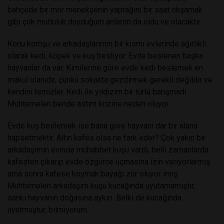
bahçede bir mor menekşenin yaprağını bir saat okşamak
gibi çok mutluluk duyduğum anlarım da oldu ve olacaktır.
Konu komşu ve arkadaşlarımın bir kısmı evlerinde ağırlıklı
olarak kedi, köpek ve kuş besliyor. Evde beslenen başka
hayvanlar da var. Kimilerine göre evde kedi beslemek en
makul olanıdır, çünkü sokakta gezdirmek gerekli değildir ve
kendini temizler. Kedi ile yıldızım bir türlü barışmadı.
Muhtemelen bende astım krizine neden oluyor.
Evde kuş beslemek ise bana göre hayvanı dar bir alana
hapsetmektir. Altın kafes olsa ne fark eder? Çok yakın bir
arkadaşımın evinde muhabbet kuşu vardı, belli zamanlarda
kafesten çıkarıp evde özgürce uçmasına izin veriyorlarmış
ama sonra kafese koymak bayağı zor oluyor imiş.
Muhtemelen arkadaşım kuşu kucağında uyutamamıştır,
sanki hayvanın doğasına aykırı. Belki de kucağında
uyutmuştur, bilmiyorum.