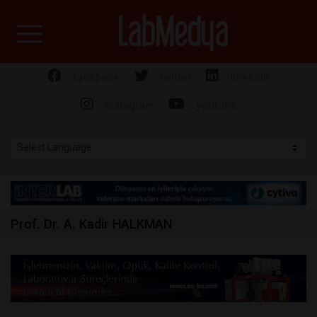
Labmedya - Laboratuv
facebook
twitter
linkedin
instagram
youtube
Prof. Dr. A. Kadir HALKMAN