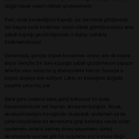
doğal olarak yeterli dikkati gösteremiyor.
Peki, evde beslediğiniz köpeği, siz işe/okula gittiğinizde
tek başına evde bırakmayı sorun olarak görmüyorsunuz ama
sabah köpeği gezdirdiğinizde o dışkıyı sokakta
bırakmamalısınız.
Devamında, gençler köpek beslemek istiyor, aile de köpek
alıyor. Gençler, bir süre köpeğin sabah gezdirmesini yapıyor
ama bir süre sonra bu iş ebeveynlere kalıyor. Sonuçta o
köpek doğaya terk ediliyor. Lakin, ev köpeğinin doğada
yaşama şansı hiç yok.
Bana göre (sadece bana göre) bahçesiz bir evde
beslenilebilecek tek hayvan, akvaryum balığıdır. Ancak,
akvaryum balığını kucağımda okşayarak uyutamam ya da
yeteri büyüklükte bir akvaryuma girip balıklara sarılıp onları
uyutamam, onlarla sarmaş dolaş uyuyamam, çünkü
akvaryumda uyumak gibi bir uygulama söz konusu değil.