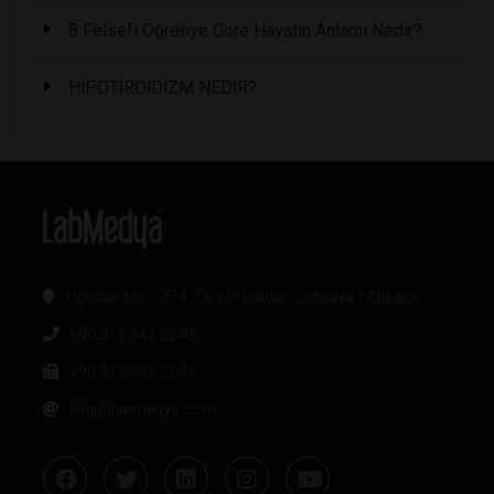
8 Felsefi Öğretiye Göre Hayatın Anlamı Nedir?
HİPOTİROİDİZM NEDİR?
Oğuzlar Mh. 1374. Sk 2/4 Balgat, Çankaya / Ankara
+90 312 342 22 45
+90 312 342 22 46
bilgi@labmedya.com