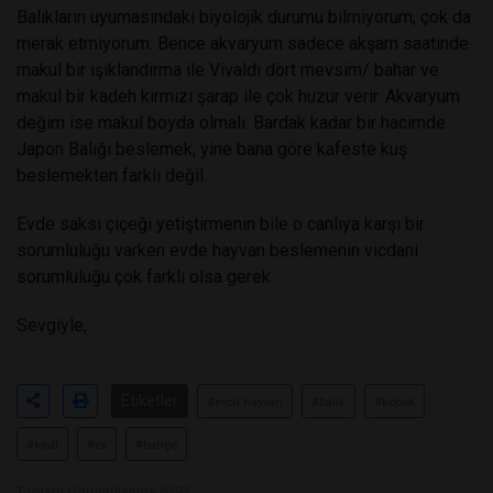
Balıkların uyumasındaki biyolojik durumu bilmiyorum, çok da
merak etmiyorum. Bence akvaryum sadece akşam saatinde
makul bir ışıklandırma ile Vivaldi dört mevsim/ bahar ve
makul bir kadeh kırmızı şarap ile çok huzur verir. Akvaryum
değim ise makul boyda olmalı. Bardak kadar bir hacimde
Japon Balığı beslemek, yine bana göre kafeste kuş
beslemekten farklı değil.
Evde saksı çiçeği yetiştirmenin bile o canlıya karşı bir
sorumluluğu varken evde hayvan beslemenin vicdani
sorumluluğu çok farklı olsa gerek.
Sevgiyle,
Etiketler
#evcil hayvan
#balık
#köpek
#kedi
#ev
#bahçe
Toplam Görüntülenme 6391