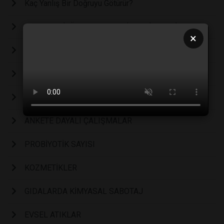
Kaç Yanlış Bir Doğruyu Götürür?
CORONA VİRÜS VE GENEL MİKROBİYOLOJİ
×
Şekersiz Reçel
Bir Kongre ve bir Kitap
AKADEMİK YAYINCILIK
ANKETE DAYALI ÇALIŞMALAR
PROBİYOTİK SAYISI
KOZMETİKLER
GIDALARDA KİMYASAL SABOTAJ
EVSEL ATIKLAR