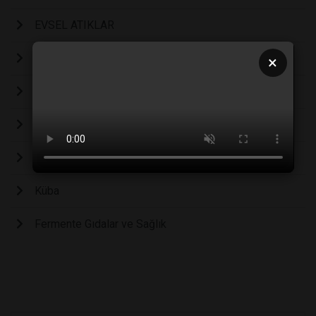
EVSEL ATIKLAR
ICFT3
×
İNSAN SÜTÜ, İNEK SÜTÜ, EŞEK SÜTÜ
Bayram ve Cenaze
USTA
Küba
Fermente Gıdalar ve Sağlık