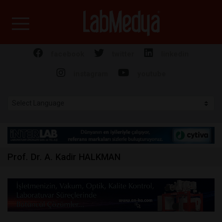
Labmedya - Laboratuv
facebook
twitter
linkedin
instagram
youtube
Prof. Dr. A. Kadir HALKMAN