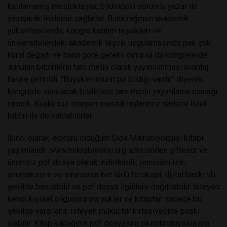
katılamamış meslektaşlar, bildirideki sorumlu yazar ile
yazışarak ilerleme sağlarlar. Buna rağmen akademik
yükseltmelerde, kongre katılım teşvikleri ve
üniversitelerdeki akademik teşvik uygulamasında pek çok
kural değişti ve bana göre gerekli olmasa da kongrelerde
sunulan bildirilerin tam metin olarak yayımlanması avantaj
haline getirildi. “Büyüklerimizin bir bildiği vardır” diyerek
kongrede sunulacak bildirilere tam metin yayımlama olanağı
tanıdık. Kuşkusuz isteyen meslektaşlarımız sadece özet
bildiri ile de katılabilirler.
İkinci olarak, editörü olduğum Gıda Mikrobiyolojisi kitabı
yayımlandı. www.mikrobiyoloji.org adresinden şifresiz ve
ücretsiz pdf dosya olarak indirilebilir, önceden izin
alınmaksızın ve sınırsızca her türlü fotokopi, dijital baskı vb.
şekilde basılabilir ve pdf dosya ilgililere dağıtılabilir. İsteyen
kendi kişisel bilgisayarına yükler ve kitaptan sadece bu
şekilde yararlanır, isteyen makul bir kırtasiyecide baskı
alabilir. Kitap kapağının pdf dosyasını da mikrobiyoloji.org