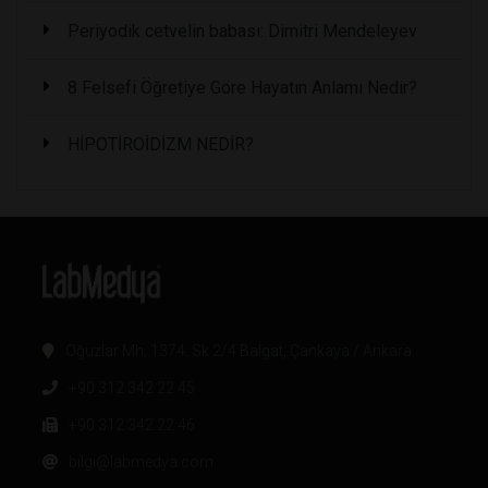
Periyodik cetvelin babası: Dimitri Mendeleyev
8 Felsefi Öğretiye Göre Hayatın Anlamı Nedir?
HİPOTİROİDİZM NEDİR?
Oğuzlar Mh. 1374. Sk 2/4 Balgat, Çankaya / Ankara
+90 312 342 22 45
+90 312 342 22 46
bilgi@labmedya.com