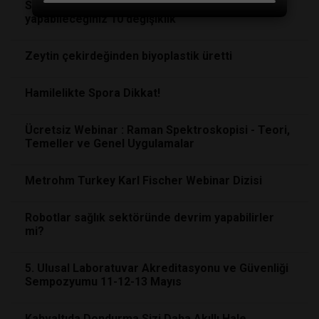
Sağlığınızı daha iyi hale getirmek için hayatınızda
yapabileceğiniz 10 değişiklik
Zeytin çekirdeğinden biyoplastik üretti
Hamilelikte Spora Dikkat!
Ücretsiz Webinar : Raman Spektroskopisi - Teori,
Temeller ve Genel Uygulamalar
Metrohm Turkey Karl Fischer Webinar Dizisi
Robotlar sağlık sektöründe devrim yapabilirler
mi?
5. Ulusal Laboratuvar Akreditasyonu ve Güvenliği
Sempozyumu 11-12-13 Mayıs
Kahvaltıda Dondurma Sizi Daha Akıllı Hale