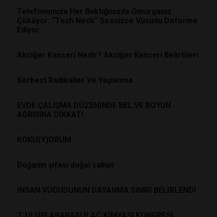
Telefonunuza Her Baktığınızda Omurganız
Çöküyor: “Tech Neck” Sessizce Vücudu Deforme
Ediyor
Akciğer Kanseri Nedir? Akciğer Kanseri Belirtileri
Serbest Radikaller Ve Yaşlanma
EVDE ÇALIŞMA DÜZENİNDE BEL VE BOYUN
AĞRISINA DİKKAT!
KOKU(Y)ORUM
Doğanın şifası doğal sabun
İNSAN VÜCUDUNUN DAYANMA SINIRI BELİRLENDİ
7. ULUSLARARASI İLAÇ KİMYASI KONGRESİ