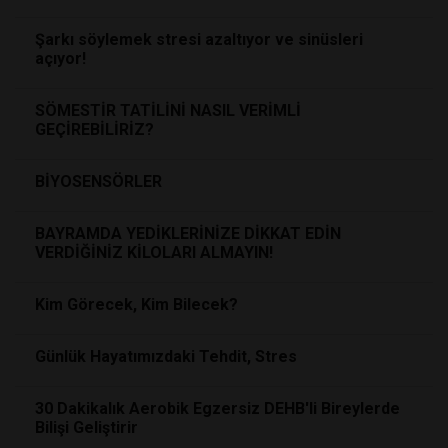
Şarkı söylemek stresi azaltıyor ve sinüsleri
açıyor!
SÖMESTİR TATİLİNİ NASIL VERİMLİ
GEÇİREBİLİRİZ?
BİYOSENSÖRLER
BAYRAMDA YEDİKLERİNİZE DİKKAT EDİN
VERDİĞİNİZ KİLOLARI ALMAYIN!
Kim Görecek, Kim Bilecek?
Günlük Hayatımızdaki Tehdit, Stres
30 Dakikalık Aerobik Egzersiz DEHB'li Bireylerde
Bilişi Geliştirir