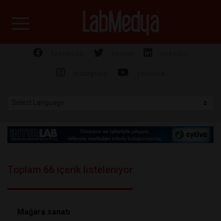
Labmedya - Laboratuv
facebook
twitter
linkedin
instagram
youtube
Toplam 66 içerik listeleniyor
Mağara sanatı