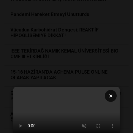
Pandemi Hareket Etmeyi Unutturdu
Vücudun Karbohidrat Dengesi: REAKTİF
HİPOGLİSEMİYE DİKKAT!
IEEE TEKİRDAĞ NAMIK KEMAL ÜNİVERSİTESİ BIO-
CMF III ETKİNLİĞİ
15-16 HAZİRAN’DA ACHEMA PULSE ONLINE
OLARAK YAPILACAK
Guinness Rekortmeninden Beslenme Yönetimi ve
×
Probiyotik Turşu Kursu
ALZHEIMER’DAN KORUNMADA BESLENME
ÖNLEYİCİ BİR FAKTÖR OLABİLİR Mİ?