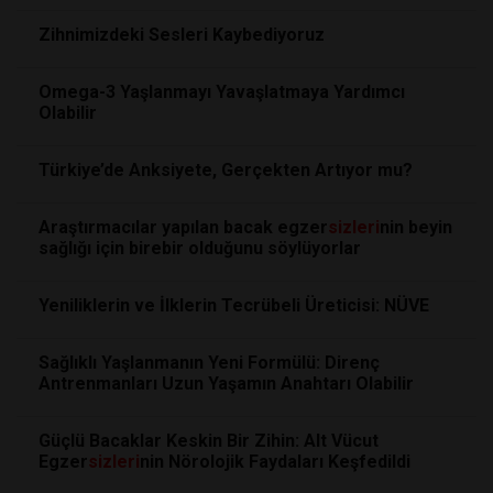
Zihnimizdeki Sesleri Kaybediyoruz
Omega-3 Yaşlanmayı Yavaşlatmaya Yardımcı
Olabilir
Türkiye’de Anksiyete, Gerçekten Artıyor mu?
Araştırmacılar yapılan bacak egzer
sizleri
nin beyin
sağlığı için birebir olduğunu söylüyorlar
Yeniliklerin ve İlklerin Tecrübeli Üreticisi: NÜVE
Sağlıklı Yaşlanmanın Yeni Formülü: Direnç
Antrenmanları Uzun Yaşamın Anahtarı Olabilir
Güçlü Bacaklar Keskin Bir Zihin: Alt Vücut
Egzer
sizleri
nin Nörolojik Faydaları Keşfedildi