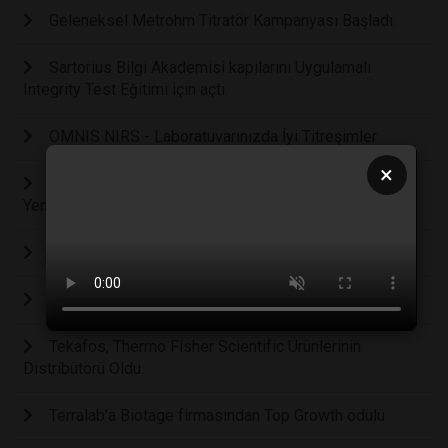
Geleneksel Metrohm Titratör Kampanyası Başladı.
Sartorius Bilgi Akademisi kapılarını Uygulamalı
Integrity Test Eğitimi için açtı.
OMNIS NIRS - Laboratuvarınızda İyi Titreşimler
×
Ant Teknik ve Thermo Fisher Scientific İş Birliğinde
Yeni Stratejik Ortaklık ve Yeni Ürün Portföyü
Drogsan İlaçları’ndan Otizm Farkındalığına “İlgi”
En Çok Ülkeye İhracat Yapan Firma; Nüve
Tekafos, Thermo Fisher Scientific Ürünlerinin
Distribütörü Oldu.
Terralab'a Biotage firmasından Top Growth ödülü