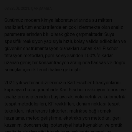
08 EYLÜL 2021, ÇARŞAMBA
Günümüz modern kimya laboratuvarlarında su miktarı
analizleri, tüm endüstrilerde en çok izlenmekte olan analiz
parametrelerinden biri olarak göze çarpmaktadır. Suya
spesifik reaksiyon yapısıyla hızlı, kolay valide edilebilen ve
güvenilir enstrümantasyon olanakları sunan Karl Fischer
titrasyon metodları, ppm seviyesinden 100% ‘e kadar
uzanan geniş bir konsantrasyon aralığında hassas ve doğru
sonuçlar için ilk tercih haline gelmiştir.
2021 yılı webinar dizilerimizin Karl Fischer titrasyonlarını
kapsayan bu segmentinde Karl Fischer reaksiyon teorisi ve
analiz prensiplerinden başlayarak, volumetrik ve kulometrik
tespit metodolojileri, KF reaktifleri, dönüm noktası tespit
teknikleri, interferans faktörleri, matrikse bağlı örnek
hazırlama, metod geliştirme, ekstraksiyon metodları, geri
kazanım, donanım dışı potansiyel hata kaynakları ve pratik