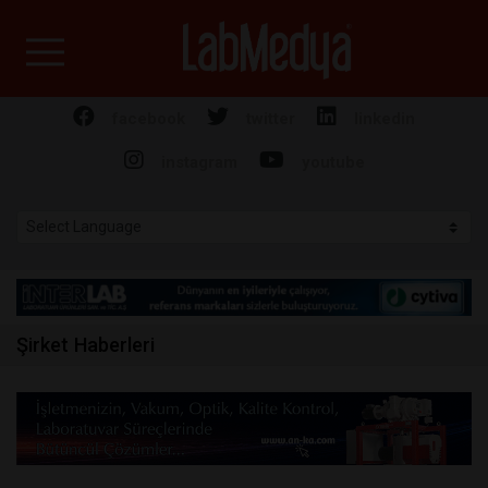
Labmedya - Laboratuv
facebook
twitter
linkedin
instagram
youtube
Şirket Haberleri