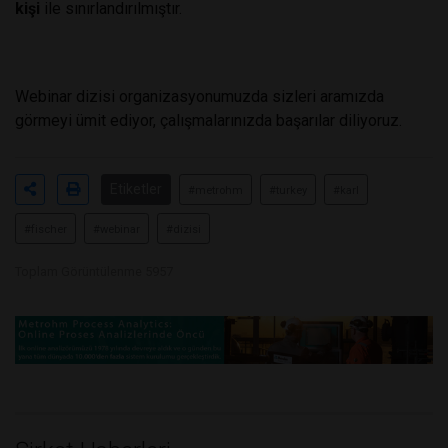
kişi
ile sınırlandırılmıştır.
Webinar dizisi organizasyonumuzda sizleri aramızda
görmeyi ümit ediyor, çalışmalarınızda başarılar diliyoruz.
Etiketler
#metrohm
#turkey
#karl
#fischer
#webinar
#dizisi
Toplam Görüntülenme 5957