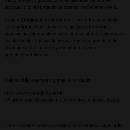
analiz iş akışları gibi birçok konu hakkında ayrıntılı ve
doyurucu bilgileri beğeninize sunmayı hedeflemekteyiz.
Toplam
2 bağımsız seansta
Karl Fischer titrasyonları ile
ilgili farklı konu başlıklarını ele alacağımız bu webinar
dizisinin her bir modülüne webinar bilgi internet sayfamızda
sunulan linkleri kullanarak ayrı ayrı kayıt yaptırabilir ve ilgi
duyduğunuz bölüm ve/veya bölümlere katılım
gerçekleştirebilirsiniz.
Webinar bilgi sayfasına gitmek için tıklayın:
https://www.metrohm.com/tr-
tr/hakkimizda/duyurular/mtr_karlfischer_webinar_dizisi/
Her bir webinar seansı için maksimum katılımcı sayısı
500