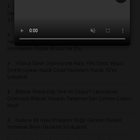
Beyin Sağlığını Koruyan Gizli Kahraman: Haftada
Sadece Bir Yumurta Tüketmek Alzheimer Riskini Yüzde
47 Oranında Azaltabilir
Kemoterapinin Sonunu Getirebilecek Keşif: Işıkla
Harekete Geçen Mikroskobik Moleküller Kanser
Hücrelerinin Yüzde 99'unu Yok Etti
Yıllarca Süren Depresyona Karşı Yeni Umut: Vagus
Sinirini Uyaran Küçük Cihaz Hastaların Yüzde 70'ini
İyileştirdi
Böbrek Yetmezliği Tarih mi Oluyor? Laboratuvar
Ortamında Böbrek Hasarını Tamamen Geri Çeviren Çarpıcı
Keşif
Sadece Bir Uyku Problemi Değil: Geceleri Sürekli
Horlamak Beyin Hasarına Yol Açabilir