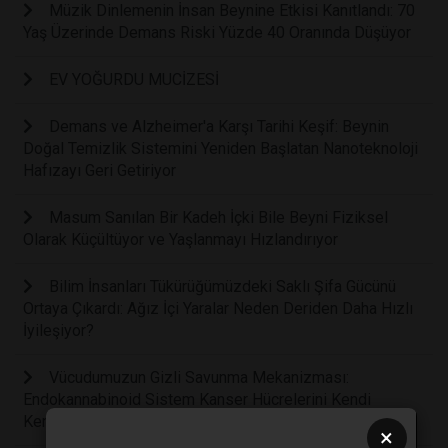
Müzik Dinlemenin İnsan Beynine Etkisi Kanıtlandı: 70
Yaş Üzerinde Demans Riski Yüzde 40 Oranında Düşüyor
EV YOĞURDU MUCİZESİ
Demans ve Alzheimer'a Karşı Tarihi Keşif: Beynin
Doğal Temizlik Sistemini Yeniden Başlatan Nanoteknoloji
Hafızayı Geri Getiriyor
Masum Sanılan Bir Kadeh İçki Bile Beyni Fiziksel
Olarak Küçültüyor ve Yaşlanmayı Hızlandırıyor
Bilim İnsanları Tükürüğümüzdeki Saklı Şifa Gücünü
Ortaya Çıkardı: Ağız İçi Yaralar Neden Deriden Daha Hızlı
İyileşiyor?
Vücudumuzun Gizli Savunma Mekanizması:
Endokannabinoid Sistem Kanser Hücrelerini Kendi
Kendini Yok Etmeye Zorlayabilir
×