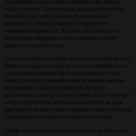
süreçlerinden sorumlu beyin bölgelerine giden oksijen
miktarını artırıyor. Uzmanlara göre, alt vücut antrenmanları
sırasında oluşan yoğun kan akışı, nöronların verimli
çalışması için ihtiyaç duyduğu besin maddelerinin
taşınmasını kolaylaştırıyor. Bu durum, beyin dokusunun
beslenmesini sağlayarak nörolojik yıpranmanın önüne
geçilmesine yardımcı oluyor.
Güç antrenmanlarının biyolojik etkisi sadece dolaşımla sınırlı
kalmıyor; bu egzersizler beynin yeni nöral bağlantılar kurma
yeteneği olan plastisiteyi de doğrudan tetikliyor. Yoğun
bacak egzersizleri sırasında salgılanan büyüme faktörleri
ve hormonlar, sinir hücreleri arasındaki iletişimi
güçlendirerek düşünme hızını ve problem çözme yeteneğini
artırıyor. Düzenli olarak alt vücut çalışan bireylerde, yaşa
bağlı bilişsel gerileme riskinin daha düşük olduğu ve bilişsel
dayanıklılığın daha yüksek seyrettiği gözlemleniyor.
https://www.kcl.ac.uk/news/strong-legs-could-
Kaynak: