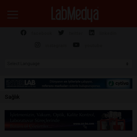
Labmedya - Laboratuv
facebook
twitter
linkedin
instagram
youtube
Sağlık