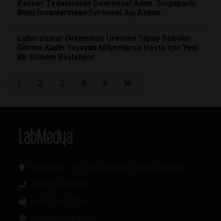
Kanser Tedavisinde Devrimsel Adım: Singapurlu
Bilim İnsanlarından Evrensel Aşı Atılımı
Laboratuvar Ortamında Üretilen Yapay Dokular
Görme Kaybı Yaşayan Milyonlarca Hasta İçin Yeni
Bir Dönem Başlatıyor
1
2
3
4
Oğuzlar Mh. 1374. Sk 2/4 Balgat, Çankaya / Ankara
+90 312 342 22 45
+90 312 342 22 46
bilgi@labmedya.com