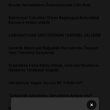
Kronik Hastalıkların Önlenmesinde Lifin Rolü
Bakteriyel Toksinler Erken Başlangıçlı Kolorektal
Kansere neden olabilir
LABORATUVAR SEKTÖRÜNÜN TARİHSEL GELİŞİMİ
Genetik Materyali Bağışıklık Hücrelerine Taşıyan
Yeni Teknoloji Geliştirildi
Ergenlikte Fazla Kilolu Olmak, Gelecek Nesillerin
Genlerini Tehlikeye Atabilir
Hareketsiz Yaşam Sessiz Bir Tehdit mi?
Türkiye’de Anksiyete, Gerçekten Artıyor mu?
×
Kalabalıkta Yalnızlık ve Sosyal İzolasyon