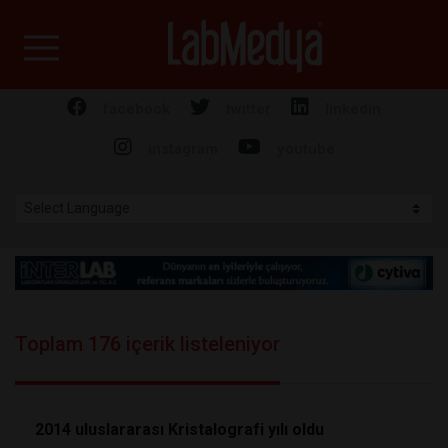
Labmedya - Laboratuv
facebook
twitter
linkedin
instagram
youtube
Toplam 176 içerik listeleniyor
2014 uluslararası Kristalografi yılı oldu