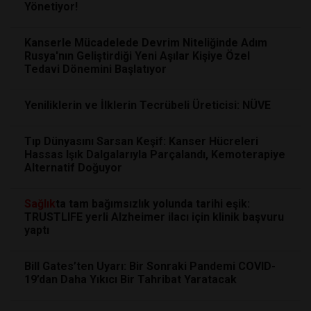
Yönetiyor!
Kanserle Mücadelede Devrim Niteliğinde Adım
Rusya'nın Geliştirdiği Yeni Aşılar Kişiye Özel
Tedavi Dönemini Başlatıyor
Yeniliklerin ve İlklerin Tecrübeli Üreticisi: NÜVE
Tıp Dünyasını Sarsan Keşif: Kanser Hücreleri
Hassas Işık Dalgalarıyla Parçalandı, Kemoterapiye
Alternatif Doğuyor
Sağlık
ta tam bağımsızlık yolunda tarihi eşik:
TRUSTLIFE yerli Alzheimer ilacı için klinik başvuru
yaptı
Bill Gates’ten Uyarı: Bir Sonraki Pandemi COVID-
19’dan Daha Yıkıcı Bir Tahribat Yaratacak