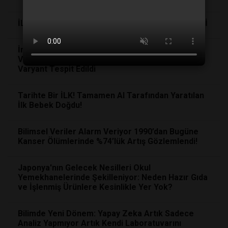
İLAÇ SEKTÖRÜ CPHI FUARI’NDA BİR ARAYA GELDİ
İngiltere'de Endişe Verici Gelişme: Mpox
Virüsünün İki Farklı Türünü Birleştiren Yeni
Varyant Tespit Edildi
Tarihte Bir İLK! Tamamen AI Tarafından Yaratılan
İlk Bebek Doğdu!
Bilimsel Veriler Alarm Veriyor 1990’dan Bugüne
Kanser Ölümlerinde %74’lük Artış Gözlemlendi!
Japonya'nın Gelecek Nesilleri Okul
Yemekhanelerinde Şekilleniyor: Neden Hazır Gıda
ve İşlenmiş Ürünlere Kesinlikle Yer Yok?
Bilimde Yeni Dönem: Yapay Zeka Artık Sadece
Analiz Yapmıyor Artık Kendi Laboratuvarını