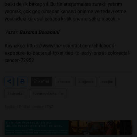
belki de ilk birkaç yıl. Bu tür araştırmalara sürekli yatırım
yapmak, çok geç olmadan kanseri önleme ve tedavi etme
yönündeki küresel çabada kritik öneme sahip olacak. »
Yazar:
Bassma Bouanani
Kaynakça:
https://www.the-scientist.com/childhood-
exposure-to-bacterial-toxin-tied-to-early-onset-colorectal-
cancer-72952
Etiketler
#kanser
#bağırsak
#sağlık
#kolorektal
#bakteriyel toksinler
Toplam Görüntülenme 1767