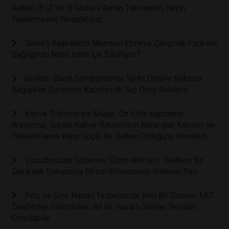
Kalkan: B12 Ve B Grubu Vitamin Takviyeleri Beyin
Yaşlanmasını Yavaşlatıyor
Sürekli Başkalarını Memnun Etmeye Çalışmak Fiziksel
Sağlığınızı Nasıl İçten İçe Tüketiyor?
Guillain-Barré Sendromunda Tarihi Dönüm Noktası:
Bağışıklık Sistemini Kapatan İlk İlaç Onay Bekliyor
Kahve Tutkunlarına Müjde: On Yıllık Kapsamlı
Araştırma, Günlük Kahve Tüketiminin Karaciğer Kanseri ve
Hastalıklarına Karşı Güçlü Bir Kalkan Olduğunu Kanıtladı
Vücudunuzda Gizlenen "Ölüm Noktası": Sadece Bir
Dakikalık Dokunuşla Stresi Sıfırlamanın Bilimsel Sırrı
Felç ve Sinir Hasarı Tedavisinde Yeni Bir Dönem: MIT
Tarafından Geliştirilen Jel ile Hasarlı Sinirler Yeniden
Onarılabilir