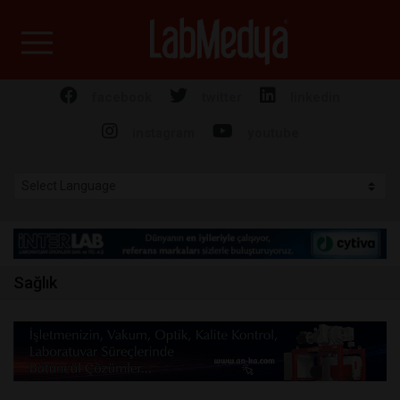
Labmedya - Laboratuv
facebook
twitter
linkedin
instagram
youtube
Sağlık