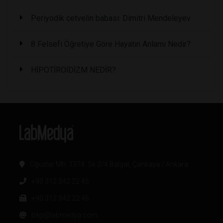
Periyodik cetvelin babası: Dimitri Mendeleyev
8 Felsefi Öğretiye Göre Hayatın Anlamı Nedir?
HİPOTİROİDİZM NEDİR?
Oğuzlar Mh. 1374. Sk 2/4 Balgat, Çankaya / Ankara
+90 312 342 22 45
+90 312 342 22 46
bilgi@labmedya.com