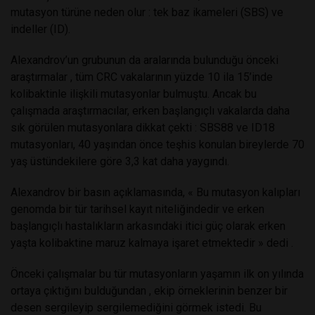
mutasyon türüne neden olur : tek baz ikameleri (SBS) ve
indeller (ID).
Alexandrov’un grubunun da aralarında bulunduğu önceki
araştırmalar , tüm CRC vakalarının yüzde 10 ila 15’inde
kolibaktinle ilişkili mutasyonlar bulmuştu. Ancak bu
çalışmada araştırmacılar, erken başlangıçlı vakalarda daha
sık görülen mutasyonlara dikkat çekti : SBS88 ve ID18
mutasyonları, 40 yaşından önce teşhis konulan bireylerde 70
yaş üstündekilere göre 3,3 kat daha yaygındı.
Alexandrov bir basın açıklamasında, « Bu mutasyon kalıpları
genomda bir tür tarihsel kayıt niteliğindedir ve erken
başlangıçlı hastalıkların arkasındaki itici güç olarak erken
yaşta kolibaktine maruz kalmaya işaret etmektedir » dedi .
Önceki çalışmalar bu tür mutasyonların yaşamın ilk on yılında
ortaya çıktığını bulduğundan , ekip örneklerinin benzer bir
desen sergileyip sergilemediğini görmek istedi. Bu