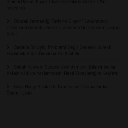
Sinirini Uyaran Küçük Cihaz Hastaların Yüzde 70'ini
İyileştirdi
Böbrek Yetmezliği Tarih mi Oluyor? Laboratuvar
Ortamında Böbrek Hasarını Tamamen Geri Çeviren Çarpıcı
Keşif
Sadece Bir Uyku Problemi Değil: Geceleri Sürekli
Horlamak Beyin Hasarına Yol Açabilir
Sabah Kahvesi Sadece Uyandırmıyor: Bilim İnsanları
Kafeinin Hücre Yaşlanmasını Nasıl Yavaşlattığını Keşfetti
Suyu Hangi Sıcaklıkta İçmelisiniz? Uzmanlardan
Önemli Uyarı