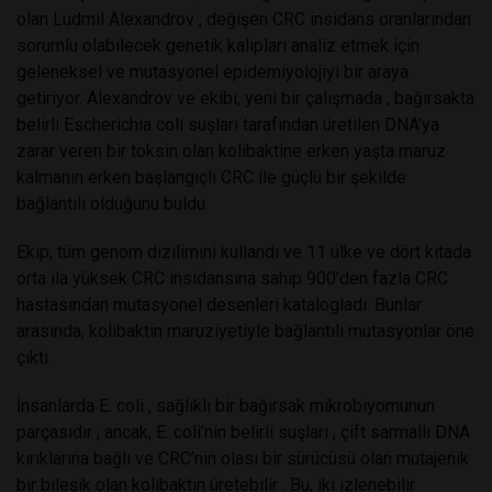
olan Ludmil Alexandrov , değişen CRC insidans oranlarından
sorumlu olabilecek genetik kalıpları analiz etmek için
geleneksel ve mutasyonel epidemiyolojiyi bir araya
getiriyor. Alexandrov ve ekibi, yeni bir çalışmada , bağırsakta
belirli Escherichia coli suşları tarafından üretilen DNA’ya
zarar veren bir toksin olan kolibaktine erken yaşta maruz
kalmanın erken başlangıçlı CRC ile güçlü bir şekilde
bağlantılı olduğunu buldu.
Ekip, tüm genom dizilimini kullandı ve 11 ülke ve dört kıtada
orta ila yüksek CRC insidansına sahip 900’den fazla CRC
hastasından mutasyonel desenleri katalogladı. Bunlar
arasında, kolibaktin maruziyetiyle bağlantılı mutasyonlar öne
çıktı.
İnsanlarda E. coli , sağlıklı bir bağırsak mikrobiyomunun
parçasıdır ; ancak, E. coli’nin belirli suşları , çift sarmallı DNA
kırıklarına bağlı ve CRC’nin olası bir sürücüsü olan mutajenik
bir bileşik olan kolibaktin üretebilir . Bu, iki izlenebilir