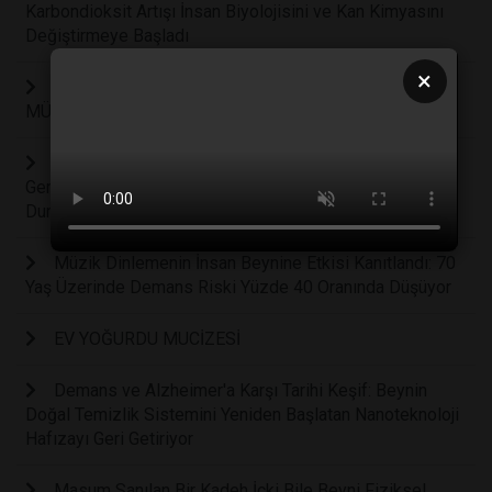
Karbondioksit Artışı İnsan Biyolojisini ve Kan Kimyasını
Değiştirmeye Başladı
×
İMPLANT TEDAVİSİNDE AYNI GÜN YENİ DİŞ
MÜMKÜN
Z Kuşağı Zeka Testlerinde Milenyum Neslinin
Gerisinde Kaldı: Dijitalleşme Zihinsel Gelişimi Nasıl
Durdurdu?
Müzik Dinlemenin İnsan Beynine Etkisi Kanıtlandı: 70
Yaş Üzerinde Demans Riski Yüzde 40 Oranında Düşüyor
EV YOĞURDU MUCİZESİ
Demans ve Alzheimer'a Karşı Tarihi Keşif: Beynin
Doğal Temizlik Sistemini Yeniden Başlatan Nanoteknoloji
Hafızayı Geri Getiriyor
Masum Sanılan Bir Kadeh İçki Bile Beyni Fiziksel