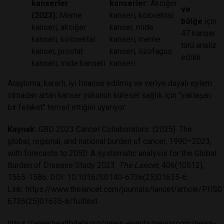
kanserler
kanserler:
Akciğer
ve
(2023):
Meme
kanseri, kolorektal
bölge
için
kanseri, akciğer
kanser, mide
47 kanser
kanseri, kolorektal
kanseri, meme
türü analiz
kanser, prostat
kanseri, özofagus
edildi
kanseri, mide kanseri
kanseri
Araştırma, kararlı, iyi finanse edilmiş ve veriye dayalı eylem
olmadan artan kanser yükünün küresel sağlık için "yaklaşan
bir felaket" temsil ettiğini uyarıyor.
Kaynak:
GBD 2023 Cancer Collaborators. (2025). The
global, regional, and national burden of cancer, 1990–2023,
with forecasts to 2050: A systematic analysis for the Global
Burden of Disease Study 2023.
The Lancet
, 406(10512),
1565-1586. DOI: 10.1016/S0140-6736(25)01635-6
Link:
https://www.thelancet.com/journals/lancet/article/PIIS
6736(25)01635-6/fulltext
https://www.healthdata.org/news-events/newsroom/news-