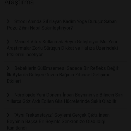
Araştırma
Stresi Anında Sıfırlayan Kadim Yoga Duruşu: Saban
Pozu Zihni Nasıl Sakinleştiriyor?
Manuel Vites Kullanmak Beyni Geliştiriyor Mu: Yeni
Araştırmalar Zorlu Sürüşün Dikkat ve Hafıza Üzerindeki
Etkilerini İnceliyor
Bebeklerin Gülümsemesi Sadece Bir Refleks Değil:
İlk Aylarda Gelişen Güven Bağının Zihinsel Gelişime
Etkileri
Nörolojide Yeni Dönem: İnsan Beyninin ve Bilincin Sırrı
Yıllarca Göz Ardı Edilen Glia Hücrelerinde Saklı Olabilir
"Aynı Frekanstayız" Söylemi Gerçek Çıktı: İnsan
Beyninin Başka Bir Beyinle Senkronize Olabildiği
Kanıtlandı