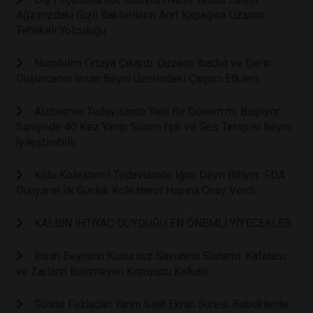
Ağzınızdaki Gizli Bakterilerin Aort Kapağına Uzanan
Tehlikeli Yolculuğu
Nörobilim Ortaya Çıkardı: Düzenli İbadet ve Derin
Düşüncenin İnsan Beyni Üzerindeki Çarpıcı Etkileri
Alzheimer Tedavisinde Yeni Bir Dönem mi Başlıyor:
Saniyede 40 Kez Yanıp Sönen Işık ve Ses Terapisi Beyni
İyileştirebilir
Kötü Kolesterol Tedavisinde İğne Devri Bitiyor: FDA
Dünyanın İlk Günlük Kolesterol Hapına Onay Verdi
KALBİN İHTİYAÇ DUYDUĞU EN ÖNEMLİ YİYECEKLER
İnsan Beyninin Kusursuz Savunma Sistemi: Kafatası
ve Zarların Bilinmeyen Koruyucu Kalkanı
Günde Fazladan Yarım Saat Ekran Süresi Bebeklerde