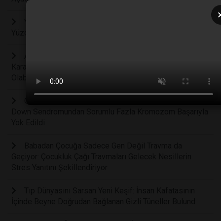
Yaşlanmayı Geciktiren Keşif: Psilosibin Hücre Ömrünü
Yüzde 57 Uzatıyor
Arka Bahçenizdeki İstenmeyen Otun Şaşırtıcı Sırrı:
Karahindiba Kökü Kanser Tedavisinde Yeni Bir İpucu
Olabilir mi?
Genetik Biliminde Devrim: Laboratuvar Ortamında
Down Sendromundan Sorumlu Fazla Kromozom Başarıyla
Yok Edildi
Babadan Çocuğa Sadece Gen Değil Travma da
Geçiyor: Çocukluk Çağı Travmaları Gelecek Nesillerin
Stres Yanıtını Şekillendiriyor
Tıp Dünyasını Sarsan Yeni Keşif: İnsan Kafatasının
İçinde Beyne Doğrudan Bağlanan Gizli Tüneller Bulund