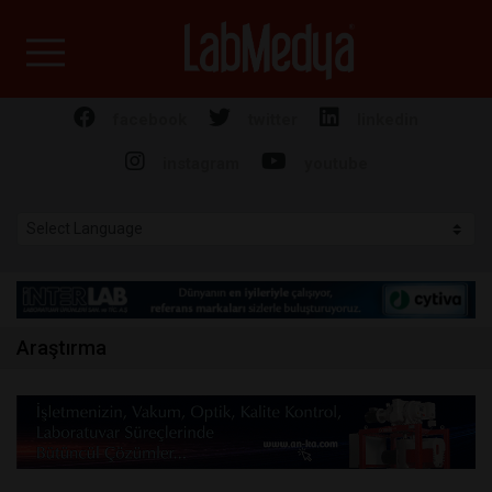
Labmedya - Laboratuv
facebook
twitter
linkedin
instagram
youtube
Araştırma