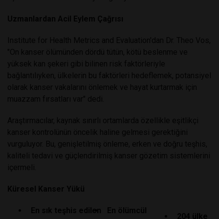
Uzmanlardan Acil Eylem Çağrısı
Institute for Health Metrics and Evaluation'dan Dr. Theo Vos,
"On kanser ölümünden dördü tütün, kötü beslenme ve
yüksek kan şekeri gibi bilinen risk faktörleriyle
bağlantılıyken, ülkelerin bu faktörleri hedeflemek, potansiyel
olarak kanser vakalarını önlemek ve hayat kurtarmak için
muazzam fırsatları var" dedi.
Araştırmacılar, kaynak sınırlı ortamlarda özellikle eşitlikçi
kanser kontrolünün öncelik haline gelmesi gerektiğini
vurguluyor. Bu, genişletilmiş önleme, erken ve doğru teşhis,
kaliteli tedavi ve güçlendirilmiş kanser gözetim sistemlerini
içermeli.
Küresel Kanser Yükü
En sık teşhis edilen
En ölümcül
204 ülke