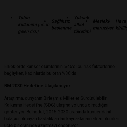
Tütün
Yüksek
Sağlıksız
Mesleki
Hava
kullanımı
(önde
alkol
beslenme
maruziyet
kirlili
gelen risk)
tüketimi
Erkeklerde kanser ölümlerinin %46'sı bu risk faktörlerine
bağlıyken, kadınlarda bu oran %36'da
BM 2030 Hedefine Ulaşılamıyor
Araştırma, dünyanın Birleşmiş Milletler Sürdürülebilir
Kalkınma Hedefi'ne (SDG) ulaşma yolunda olmadığını
gösteriyor. Bu hedef, 2015-2030 arasında kanser dahil
bulaşıcı olmayan hastalıklardan kaynaklanan erken ölümleri
üçte bir oranında azaltmayı öngörüyor.