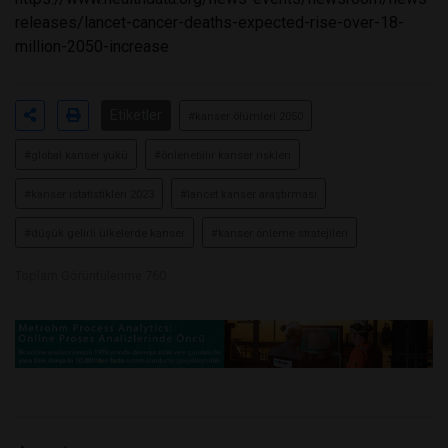
releases/lancet-cancer-deaths-expected-rise-over-18-
million-2050-increase
Etiketler
#kanser ölümleri 2050
#global kanser yükü
#önlenebilir kanser riskleri
#kanser istatistikleri 2023
#lancet kanser araştırması
#düşük gelirli ülkelerde kanser
#kanser önleme stratejileri
Toplam Görüntülenme 760