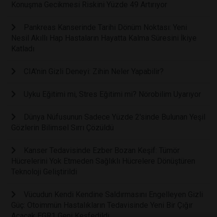
Konuşma Gecikmesi Riskini Yüzde 49 Artırıyor
Pankreas Kanserinde Tarihi Dönüm Noktası: Yeni
Nesil Akıllı Hap Hastaların Hayatta Kalma Süresini İkiye
Katladı
CIA'nin Gizli Deneyi: Zihin Neler Yapabilir?
Uyku Eğitimi mi, Stres Eğitimi mi? Nörobilim Uyarıyor
Dünya Nüfusunun Sadece Yüzde 2'sinde Bulunan Yeşil
Gözlerin Bilimsel Sırrı Çözüldü
Kanser Tedavisinde Ezber Bozan Keşif: Tümör
Hücrelerini Yok Etmeden Sağlıklı Hücrelere Dönüştüren
Teknoloji Geliştirildi
Vücudun Kendi Kendine Saldırmasını Engelleyen Gizli
Güç: Otoimmün Hastalıkların Tedavisinde Yeni Bir Çığır
Açacak EGR1 Geni Keşfedildi