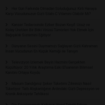
Her Gün Farkında Olmadan Soluduğunuz Kirli Havaya
Karşı Vücudunuzun Gizli Silahı C Vitamini Olabilir Mi?
Kanser Tedavisinde Ezber Bozan Keşif: Ucuz ve
Kolay Üretilen Bir Bitki Virüsü Tümörleri Yok Etmek İçin
Bağışıklık Sistemini Eğitiyor
Dünyanın Sesini Duymamızı Sağlayan Gizli Kahraman:
İnsan Vücudunun En Küçük Kemiği ile Tanışın
Televizyon İzlemek Beyin Hacmini Gerçekten
Küçültüyor: 20 Yıllık Araştırma Eski Efsanenin Bilimsel
Kanıtını Ortaya Koydu
Masum Sandığınız Şeker Tüketimi Zihninizi Nasıl
Tüketiyor: Tatlı Alışkanlığının Ardındaki Gizli Depresyon ve
Kronik Anksiyete Tehlikesi
Diş Fırçalamamak Kalbinizi Nasıl Tehdit Ediyor: