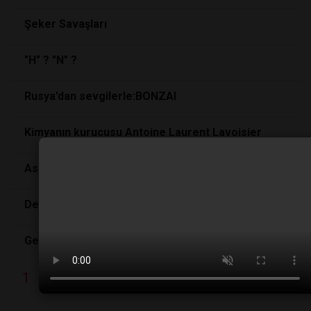
Şeker Savaşları
"H" ? "N" ?
Rusya’dan sevgilerle:BONZAI
Kimyanın kurucusu Antoine Laurent Lavoisier
Asrin Çevrecisi: Rachel Carson
Dedektif DNA
Geçmişle Yüzleşmek
1
2
3
4
5
6
7
8
9
1