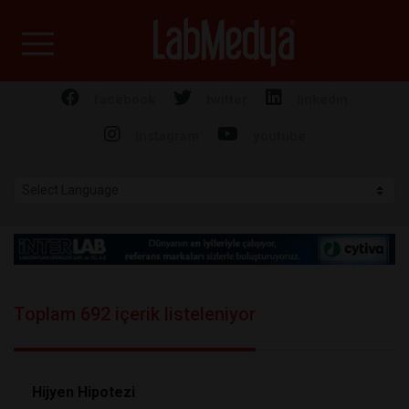
Labmedya - Laboratuv
facebook
twitter
linkedin
instagram
youtube
Toplam 692 içerik listeleniyor
Hijyen Hipotezi