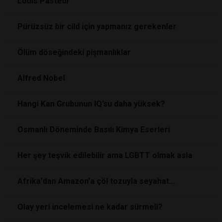
Louis Pasteur
Pürüzsüz bir cild için yapmanız gerekenler
Ölüm döseğindeki pişmanlıklar
Alfred Nobel
Hangi Kan Grubunun IQ’su daha yüksek?
Osmanlı Döneminde Basılı Kimya Eserleri
Her şey teşvik edilebilir ama LGBTT olmak asla
Afrika'dan Amazon'a çöl tozuyla seyahat...
Olay yeri incelemesi ne kadar sürmeli?