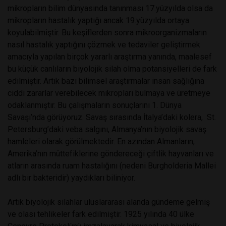
mikropların bilim dünyasında tanınması 17.yüzyılda olsa da
mikropların hastalık yaptığı ancak 19.yüzyılda ortaya
koyulabilmiştir. Bu keşiflerden sonra mikroorganizmaların
nasıl hastalık yaptığını çözmek ve tedaviler geliştirmek
amacıyla yapılan birçok yararlı araştırma yanında, maalesef
bu küçük canlıların biyolojik silah olma potansiyelleri de fark
edilmiştir. Artık bazı bilimsel araştırmalar insan sağlığına
ciddi zararlar verebilecek mikropları bulmaya ve üretmeye
odaklanmıştır. Bu çalışmaların sonuçlarını 1. Dünya
Savaşı’nda görüyoruz. Savaş sırasında İtalya’daki kolera, St.
Petersburg’daki veba salgını, Almanya’nın biyolojik savaş
hamleleri olarak görülmektedir. En azından Almanların,
Amerika’nın müttefiklerine göndereceği çiftlik hayvanları ve
atların arasında ruam hastalığını (nedeni Burgholderia Mallei
adlı bir bakteridir) yaydıkları biliniyor.
Artık biyolojik silahlar uluslararası alanda gündeme gelmiş
ve olası tehlikeler fark edilmiştir. 1925 yılında 40 ülke