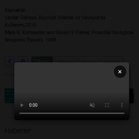
Kaynaklar
Serdar Özkaya, Biyolojik Silahlar ve Savaşlarda
Kullanımı,2010
Mark G. Kortepeter and Gerald V. Parker, Potential Biological
Weapons Threats, 1999
Etiketler
#tarihteki
#ölümcül
#deneyler
×
Toplam Görüntülenme 13924
Haberler