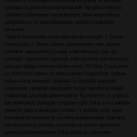
Cenevre Protokolünü imzalayarak kimyasal ve biyolojik
silahların kullanımını yasaklamışlardır. İlgi çekici olan bu
silahların kullanımının yasaklanması; fakat araştırılması,
geliştirilmesi ve depolanmasının serbest bırakılmış
olmasıdır.
Haliyle bu konudaki çalışmalar devam etmiştir. 1. Dünya
Savaşı’ndan 2. Dünya Savaşı sonuna kadar olan sürede
özellikle Japonya’nın biyolojik silah deneyimi çok ilgi
çekicidir: Japonya’nın biyolojik silah üretmek için Mançurya
yerleşim bölgesinde kurdukları tesis 150 bina, 5 uydu kent
ve 3000 bilim adamı ve teknisyenden oluşuyordu. Şarbon,
veba, kolera, menenjit, dizanteri ve brucella üzerinde
çalışmışlar, yaptıkları çalışmaları bölge hapishanesindeki
mahkûmlar üzerinde denemişlerdir. Bu deneyler üç yılda on
bin mahkûmun ölümüyle sonuçlanmıştır. Daha sonra sahada
deneme yapma amacıyla Çin’deki 11 şehirde içme suyu
kaynaklarına salmonella ve vibrio bulaştırmışlar, uçaklarla
yersinia pestis mikrobu yaymışlar ve evlere spreylerle
şarbon püskürtmüşlerdir. Fakat bütün bu çalışmalar