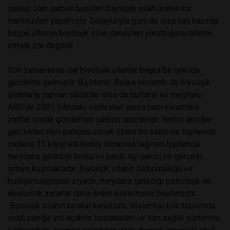
sebep olan şarbon basilleri biyolojik silah üreten bir
merkezden yayılmıştır. Dolayısıyla gizli de olsa hâli hazırda
birçok ülkenin biyolojik silah deneyleri yürüttüğünü tahmin
etmek zor değildir.
Son zamanlarda ise biyolojik silahlar başka bir şekilde
gündeme gelmiştir: Biyoterör. Başka yerlerde de biyolojik
silahlarla yapılan saldırılar olsa da bunların en meşhuru
ABD’de 2001 yılındaki saldırıdan sonra bazı kurumlara
zarflar içinde gönderilen şarbon sporlarıdır. Yedisi akciğer
geri kalanı deri şarbonu olmak üzere bu saldırılar toplamda
sadece 15 kişiyi etkilemiş olmasına rağmen toplumda
meydana getirdiği korku ve panik ilgi çekici bir gerçeği
ortaya koymaktadır: Biyolojik silahın öldürücülüğü ve
bulaştırıcılığından ziyade, meydana getirdiği psikolojik ve
ekonomik zararlar daha önem kazanmaya başlamıştır.
Biyolojik silahın bırakın kendisini, söylentisi bile toplumda
ciddi paniğe yol açabilir, hastaneleri ve tüm sağlık sistemini