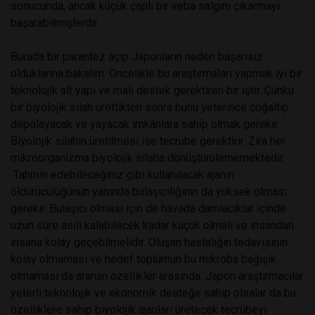
sonucunda, ancak küçük çaplı bir veba salgını çıkarmayı
başarabilmişlerdir.
Burada bir parantez açıp Japonların neden başarısız
olduklarına bakalım. Öncelikle bu araştırmaları yapmak iyi bir
teknolojik alt yapı ve mali destek gerektiren bir iştir. Çünkü
bir biyolojik silah ürettikten sonra bunu yeterince çoğaltıp
depolayacak ve yayacak imkânlara sahip olmak gerekir.
Biyolojik silahın üretilmesi ise tecrübe gerektirir. Zira her
mikroorganizma biyolojik silaha dönüştürülememektedir.
Tahmin edebileceğiniz gibi kullanılacak ajanın
öldürücülüğünün yanında bulaşıcılığının da yüksek olması
gerekir. Bulaşıcı olması için de havada damlacıklar içinde
uzun süre asılı kalabilecek kadar küçük olmalı ve insandan
insana kolay geçebilmelidir. Oluşan hastalığın tedavisinin
kolay olmaması ve hedef toplumun bu mikroba bağışık
olmaması da aranan özellikler arasında. Japon araştırmacılar
yeterli teknolojik ve ekonomik desteğe sahip olsalar da bu
özelliklere sahip biyolojik ajanları üretecek tecrübeyi