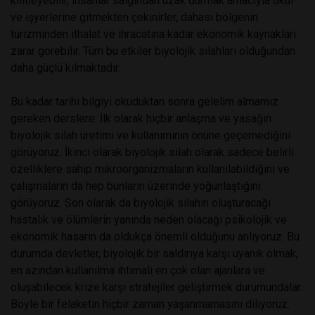
kilitleyebilir, insanlar salgından uzak durmak amacıyla okul
ve işyerlerine gitmekten çekinirler, dahası bölgenin
turizminden ithalat ve ihracatına kadar ekonomik kaynakları
zarar görebilir. Tüm bu etkiler biyolojik silahları olduğundan
daha güçlü kılmaktadır.
Bu kadar tarihi bilgiyi okuduktan sonra gelelim almamız
gereken derslere: İlk olarak hiçbir anlaşma ve yasağın
biyolojik silah üretimi ve kullanımının önüne geçemediğini
görüyoruz. İkinci olarak biyolojik silah olarak sadece belirli
özelliklere sahip mikroorganizmaların kullanılabildiğini ve
çalışmaların da hep bunların üzerinde yoğunlaştığını
görüyoruz. Son olarak da biyolojik silahın oluşturacağı
hastalık ve ölümlerin yanında neden olacağı psikolojik ve
ekonomik hasarın da oldukça önemli olduğunu anlıyoruz. Bu
durumda devletler, biyolojik bir saldırıya karşı uyanık olmak,
en azından kullanılma ihtimali en çok olan ajanlara ve
oluşabilecek krize karşı stratejiler geliştirmek durumundalar.
Böyle bir felaketin hiçbir zaman yaşanmamasını diliyoruz.