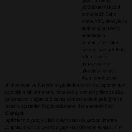
çaplı 12 deney
yürüttüklerini kabul
etmişlerdir. Daha
sonra ABD, deneylerle
ilgili bilgilerin bilim
adamlarının
kendilerinde saklı
kalması şartını kabul
ederek onları
himayesine ve
ülkesine almıştır.
Atom bombasının
atılmasından ve Rusya’nın işgalinden sonra da Japonya tüm
biyolojik silah tesislerini imha etmiş, sonraki yıllarda da bu
çalışmaların olağanüstü savaş zamanına denk geldiğini ve
insanlık açısından üzgün olduklarını ifade ederek özür
dilemiştir.
İngilizlerin biyolojik silah çalışmaları ise şarbon üzerine
yoğunlaşmıştır ve deneme yaptıkları Greenon adaları 36 yıl