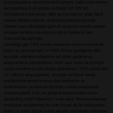
boyunca şarbon sporlarıyla kirli kalmıştır. Daha sonra adanın
temizlenmesi 6 yıl sürmüş ve bunun için 280 ton
formaldehit kullanılmıştır. ABD de biyolojik bir silahı taklit
ederek tatbikat yapmak ve hava koşullarının biyolojik
silahları nasıl etkilediğini görmek amacıyla aslında patojen
olmayan serratia marcescens adlı bir bakteriyi San
Francisco’da yaymıştır.
Görüldüğü gibi 1925 yılında imzalanan Cenevre protokolü
hiçbir işe yaramamıştır. Yıl 1960-70’lere geldiğinde ABD
biyolojik silahların kullanımını tek yönlü yasaklamış,
araştırılmasını sınırlandırmış ve bir süre sonra da biyolojik
savaş maddelerini yok ettiğini açıklamıştır. 1975 yılında tam
151 ülke bir araya gelerek, biyolojik ve toksik savaş
maddelerinin araştırılmasını, depolanmasını ve
kullanılmasını yasaklayan biyolojik silahlar anlaşmasını
imzalamışlardır. Peki, bu anlaşma araştırmaların önüne
geçebilmiş midir? Maalesef cevap hayır. Mesela anlaşmayı
imzalayan devletlerden biri olan Rusya’ da, bu anlaşmadan
birkaç yıl sonra, birçok kişinin akciğer ödeminden ölmesine