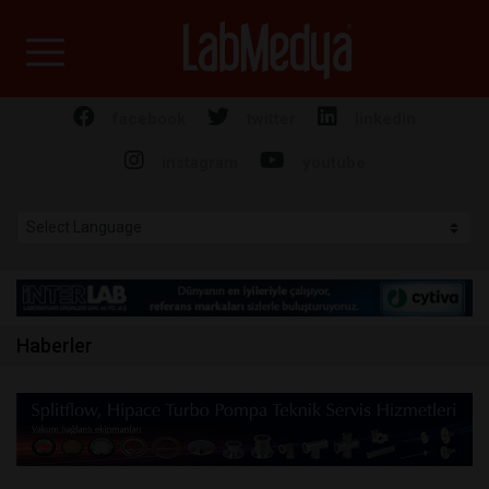
Labmedya - Laboratuv
facebook
twitter
linkedin
instagram
youtube
Haberler