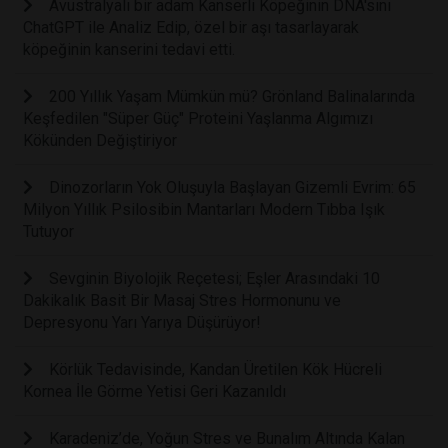
Avustralyalı bir adam Kanserli Köpeğinin DNA'sını
ChatGPT ile Analiz Edip, özel bir aşı tasarlayarak
köpeğinin kanserini tedavi etti.
200 Yıllık Yaşam Mümkün mü? Grönland Balinalarında
Keşfedilen "Süper Güç" Proteini Yaşlanma Algımızı
Kökünden Değiştiriyor
Dinozorların Yok Oluşuyla Başlayan Gizemli Evrim: 65
Milyon Yıllık Psilosibin Mantarları Modern Tıbba Işık
Tutuyor
Sevginin Biyolojik Reçetesi; Eşler Arasındaki 10
Dakikalık Basit Bir Masaj Stres Hormonunu ve
Depresyonu Yarı Yarıya Düşürüyor!
Körlük Tedavisinde, Kandan Üretilen Kök Hücreli
Kornea İle Görme Yetisi Geri Kazanıldı
Karadeniz’de, Yoğun Stres ve Bunalım Altında Kalan