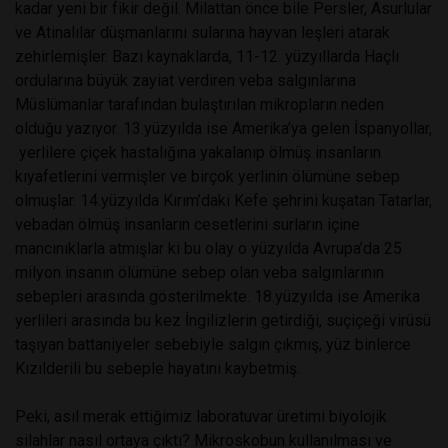
kadar yeni bir fikir değil. Milattan önce bile Persler, Asurlular
ve Atinalılar düşmanlarını sularına hayvan leşleri atarak
zehirlemişler. Bazı kaynaklarda, 11-12. yüzyıllarda Haçlı
ordularına büyük zayiat verdiren veba salgınlarına
Müslümanlar tarafından bulaştırılan mikropların neden
olduğu yazıyor. 13.yüzyılda ise Amerika’ya gelen İspanyollar,
yerlilere çiçek hastalığına yakalanıp ölmüş insanların
kıyafetlerini vermişler ve birçok yerlinin ölümüne sebep
olmuşlar. 14.yüzyılda Kırım’daki Kefe şehrini kuşatan Tatarlar,
vebadan ölmüş insanların cesetlerini surların içine
mancınıklarla atmışlar ki bu olay o yüzyılda Avrupa’da 25
milyon insanın ölümüne sebep olan veba salgınlarının
sebepleri arasında gösterilmekte. 18.yüzyılda ise Amerika
yerlileri arasında bu kez İngilizlerin getirdiği, suçiçeği virüsü
taşıyan battaniyeler sebebiyle salgın çıkmış, yüz binlerce
Kızılderili bu sebeple hayatını kaybetmiş.
Peki, asıl merak ettiğimiz laboratuvar üretimi biyolojik
silahlar nasıl ortaya çıktı? Mikroskobun kullanılması ve