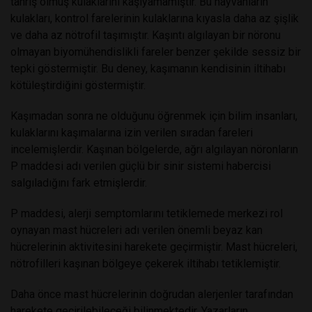
tahriş olmuş kulaklarını kaşıyamamıştır. Bu hayvanların
kulakları, kontrol farelerinin kulaklarına kıyasla daha az şişlik
ve daha az nötrofil taşımıştır. Kaşıntı algılayan bir nöronu
olmayan biyomühendislikli fareler benzer şekilde sessiz bir
tepki göstermiştir. Bu deney, kaşımanın kendisinin iltihabı
kötüleştirdiğini göstermiştir.
Kaşımadan sonra ne olduğunu öğrenmek için bilim insanları,
kulaklarını kaşımalarına izin verilen sıradan fareleri
incelemişlerdir. Kaşınan bölgelerde, ağrı algılayan nöronların
P maddesi adı verilen güçlü bir sinir sistemi habercisi
salgıladığını fark etmişlerdir.
P maddesi, alerji semptomlarını tetiklemede merkezi rol
oynayan mast hücreleri adı verilen önemli beyaz kan
hücrelerinin aktivitesini harekete geçirmiştir. Mast hücreleri,
nötrofilleri kaşınan bölgeye çekerek iltihabı tetiklemiştir.
Daha önce mast hücrelerinin doğrudan alerjenler tarafından
harekete geçirilebileceği bilinmektedir. Yazarların