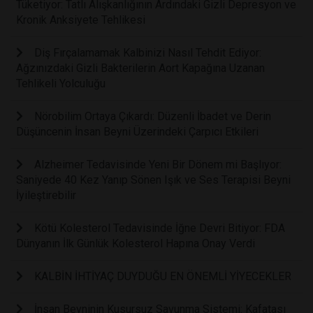
Tüketiyor: Tatlı Alışkanlığının Ardındaki Gizli Depresyon ve
Kronik Anksiyete Tehlikesi
Diş Fırçalamamak Kalbinizi Nasıl Tehdit Ediyor:
Ağzınızdaki Gizli Bakterilerin Aort Kapağına Uzanan
Tehlikeli Yolculuğu
Nörobilim Ortaya Çıkardı: Düzenli İbadet ve Derin
Düşüncenin İnsan Beyni Üzerindeki Çarpıcı Etkileri
Alzheimer Tedavisinde Yeni Bir Dönem mi Başlıyor:
Saniyede 40 Kez Yanıp Sönen Işık ve Ses Terapisi Beyni
İyileştirebilir
Kötü Kolesterol Tedavisinde İğne Devri Bitiyor: FDA
Dünyanın İlk Günlük Kolesterol Hapına Onay Verdi
KALBİN İHTİYAÇ DUYDUĞU EN ÖNEMLİ YİYECEKLER
İnsan Beyninin Kusursuz Savunma Sistemi: Kafatası