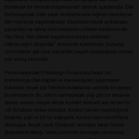
moleküler bir temelin bulunmasıdır' diyerek açıklamıştır. Çok
fazla kaşımak cilde zarar verebilmesine rağmen neredeyse
tüm hayvanlar kaşınmaktadır. Kaşımanın klasik açıklaması,
parazitleri ve tahriş edici maddeleri ortadan kaldırmasıdır.
Ver Heul, ‘Her zaman kaşınmanın başka nedenleri
olabileceğini düşündük" ekleyerek açıklamıştır. Sonuçta,
sivrisinekler gibi bazı parazitler, kaşıntı başladığında çoktan
yok olmuş oluyordur.
Pensilvanya'daki Pittsburgh Üniversitesi'nden cilt
immünologu Dan Kaplan ve meslektaşları, kaşınmanın
kökenine inmek için farelerin kulaklarına sentetik bir alerjen
boyamışlardır. Bu, zehirli sarmaşıktaki yağ gibi bir alerjenle
temas sonucu oluşan alerjik kontakt dermatit adı verilen bir
cilt iltihabına neden olmuştur. Kontrol fareleri kaşındığında
kulakları şişti ve bir tür bağışıklık hücresi olan nötrofillerle
dolmuştur. Ancak minik Elizabeth tasmaları takan fareler
(köpeklerin taktığı 'utanç konisi'nin kemirgen versiyonu)