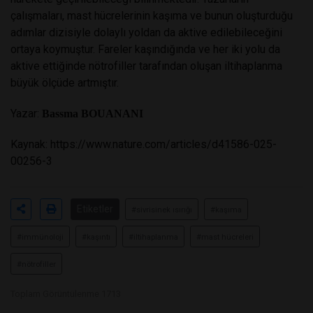
çalışmaları, mast hücrelerinin kaşıma ve bunun oluşturduğu
adımlar dizisiyle dolaylı yoldan da aktive edilebileceğini
ortaya koymuştur. Fareler kaşındığında ve her iki yolu da
aktive ettiğinde nötrofiller tarafından oluşan iltihaplanma
büyük ölçüde artmıştır.
Yazar:
Bassma BOUANANI
Kaynak:
https://www.nature.com/articles/d41586-025-
00256-3
Etiketler
#sivrisinek ısırığı
#kaşıma
#immünoloji
#kaşıntı
#iltihaplanma
#mast hücreleri
#nötrofiller
Toplam Görüntülenme 1713