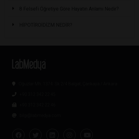
8 Felsefi Öğretiye Göre Hayatın Anlamı Nedir?
HİPOTİROİDİZM NEDİR?
Oğuzlar Mh. 1374. Sk 2/4 Balgat, Çankaya / Ankara
+90 312 342 22 45
+90 312 342 22 46
bilgi@labmedya.com