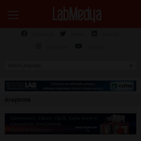
Labmedya - Laboratuv
facebook
twitter
linkedin
instagram
youtube
Araştırma