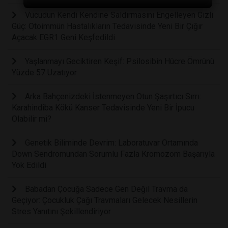
Vücudun Kendi Kendine Saldırmasını Engelleyen Gizli
Güç: Otoimmün Hastalıkların Tedavisinde Yeni Bir Çığır
Açacak EGR1 Geni Keşfedildi
Yaşlanmayı Geciktiren Keşif: Psilosibin Hücre Ömrünü
Yüzde 57 Uzatıyor
Arka Bahçenizdeki İstenmeyen Otun Şaşırtıcı Sırrı:
Karahindiba Kökü Kanser Tedavisinde Yeni Bir İpucu
Olabilir mi?
Genetik Biliminde Devrim: Laboratuvar Ortamında
Down Sendromundan Sorumlu Fazla Kromozom Başarıyla
Yok Edildi
Babadan Çocuğa Sadece Gen Değil Travma da
Geçiyor: Çocukluk Çağı Travmaları Gelecek Nesillerin
Stres Yanıtını Şekillendiriyor