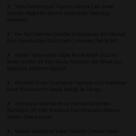
"Aynı Frekanstayız" Söylemi Gerçek Çıktı: İnsan
Beyninin Başka Bir Beyinle Senkronize Olabildiği
Kanıtlandı
Her Gün Farkında Olmadan Soluduğunuz Kirli Havaya
Karşı Vücudunuzun Gizli Silahı C Vitamini Olabilir Mi?
Kanser Tedavisinde Ezber Bozan Keşif: Ucuz ve
Kolay Üretilen Bir Bitki Virüsü Tümörleri Yok Etmek İçin
Bağışıklık Sistemini Eğitiyor
Dünyanın Sesini Duymamızı Sağlayan Gizli Kahraman:
İnsan Vücudunun En Küçük Kemiği ile Tanışın
Televizyon İzlemek Beyin Hacmini Gerçekten
Küçültüyor: 20 Yıllık Araştırma Eski Efsanenin Bilimsel
Kanıtını Ortaya Koydu
Masum Sandığınız Şeker Tüketimi Zihninizi Nasıl