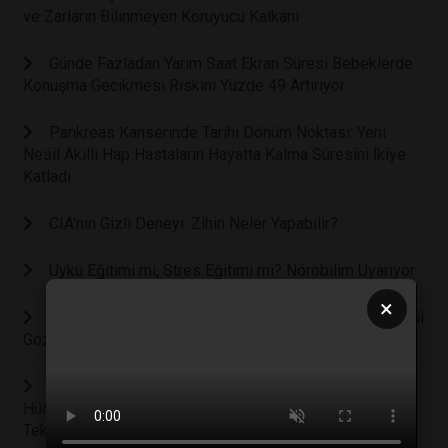
ve Zarların Bilinmeyen Koruyucu Kalkanı
Günde Fazladan Yarım Saat Ekran Süresi Bebeklerde
Konuşma Gecikmesi Riskini Yüzde 49 Artırıyor
Pankreas Kanserinde Tarihi Dönüm Noktası: Yeni
Nesil Akıllı Hap Hastaların Hayatta Kalma Süresini İkiye
Katladı
CIA'nin Gizli Deneyi: Zihin Neler Yapabilir?
Uyku Eğitimi mi, Stres Eğitimi mi? Nörobilim Uyarıyor
×
Dünya Nüfusunun Sadece Yüzde 2'sinde Bulunan Yeşil
Gözlerin Bilimsel Sırrı Çözüldü
Kanser Tedavisinde Ezber Bozan Keşif: Tümör
Hücrelerini Yok Etmeden Sağlıklı Hücrelere Dönüştüren
Teknoloji Geliştirildi