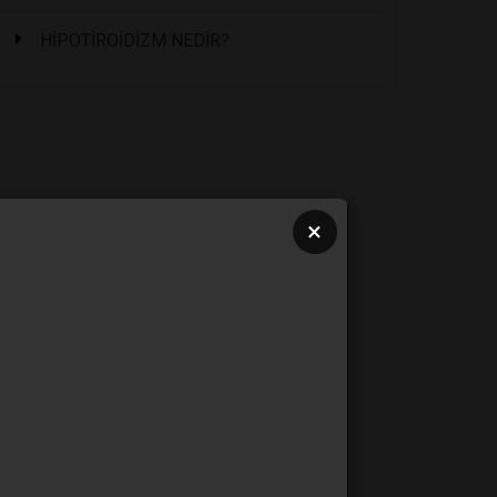
HİPOTİROİDİZM NEDİR?
×