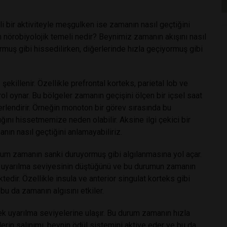
i bir aktiviteyle meşgulken ise zamanın nasıl geçtiğini
n nörobiyolojik temeli nedir? Beynimiz zamanın akışını nasıl
muş gibi hissedilirken, diğerlerinde hızla geçiyormuş gibi
şekillenir. Özellikle prefrontal korteks, parietal lob ve
ol oynar. Bu bölgeler zamanın geçişini ölçen bir içsel saat
erlendirir. Örneğin monoton bir görev sırasında bu
ğını hissetmemize neden olabilir. Aksine ilgi çekici bir
anın nasıl geçtiğini anlamayabiliriz.
um zamanın sanki duruyormuş gibi algılanmasına yol açar.
el uyarılma seviyesinin düştüğünü ve bu durumun zamanın
ir. Özellikle insula ve anterior singulat korteks gibi
bu da zamanın algısını etkiler.
ek uyarılma seviyelerine ulaşır. Bu durum zamanın hızla
lerin salınımı, beynin ödül sistemini aktive eder ve bu da