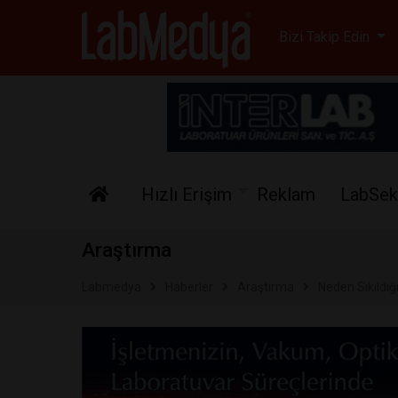
Labmedya - Laboratuv
Bizi Takip Edin
Hızlı Erişim
Reklam
LabSek
Araştırma
Labmedya
Haberler
Araştırma
Neden Sıkıldığ