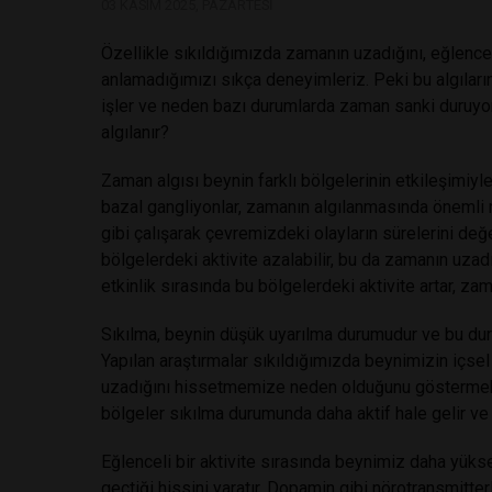
03 KASIM 2025, PAZARTESI
Özellikle sıkıldığımızda zamanın uzadığını, eğlencel
anlamadığımızı sıkça deneyimleriz. Peki bu algıları
işler ve neden bazı durumlarda zaman sanki duruyor
algılanır?
Zaman algısı beynin farklı bölgelerinin etkileşimiyle 
bazal gangliyonlar, zamanın algılanmasında önemli r
gibi çalışarak çevremizdeki olayların sürelerini değ
bölgelerdeki aktivite azalabilir, bu da zamanın uzadı
etkinlik sırasında bu bölgelerdeki aktivite artar, zam
Sıkılma, beynin düşük uyarılma durumudur ve bu dur
Yapılan araştırmalar sıkıldığımızda beynimizin içs
uzadığını hissetmemize neden olduğunu göstermekted
bölgeler sıkılma durumunda daha aktif hale gelir ve 
Eğlenceli bir aktivite sırasında beynimiz daha yüks
geçtiği hissini yaratır. Dopamin gibi nörotransmitter