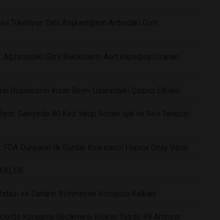
 Tüketiyor: Tatlı Alışkanlığının Ardındaki Gizli
: Ağzınızdaki Gizli Bakterilerin Aort Kapağına Uzanan
rin Düşüncenin İnsan Beyni Üzerindeki Çarpıcı Etkileri
ıyor: Saniyede 40 Kez Yanıp Sönen Işık ve Ses Terapisi
r: FDA Dünyanın İlk Günlük Kolesterol Hapına Onay Verdi
CEKLER
atası ve Zarların Bilinmeyen Koruyucu Kalkanı
klerde Konuşma Gecikmesi Riskini Yüzde 49 Artırıyor