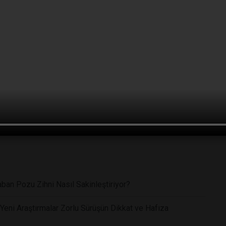
eğlenme
#beyin işleyişi
#dopamin
#nörobilim
#psikoloji
ban Pozu Zihni Nasıl Sakinleştiriyor?
Yeni Araştırmalar Zorlu Sürüşün Dikkat ve Hafıza