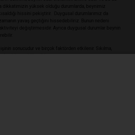
ıca dikkatimizin yüksek olduğu durumlarda, beynimiz
ısaldığı hissini pekiştirir. Duygusal durumlarımız da
 zamanın yavaş geçtiğini hissedebiliriz. Bunun nedeni
aktiviteyi değiştirmesidir. Ayrıca duygusal durumlar beynin
ebilir.
şinin sonucudur ve birçok faktörden etkilenir. Sıkılma,
landığını şekillendirir.
, & Paulus, M. P. (2011). Psychological and neural
iers in neuroscience, 5, 56.
the case of boredom. Frontiers in psychology, 5,