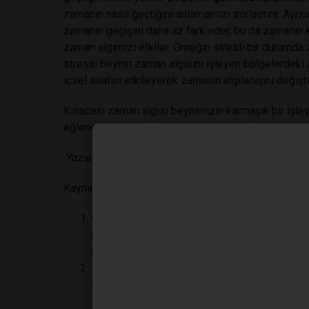
zamanın nasıl geçtiğini anlamamızı zorlaştırır. Ayr
zamanın geçişini daha az fark eder, bu da zamanın k
zaman algımızı etkiler. Örneğin stresli bir durumda
stresin beynin zaman algısını işleyen bölgelerdeki 
içsel saatini etkileyerek zamanın algılanışını değiştir
Kısacası zaman algısı beynimizin karmaşık bir işleyi
eğlence ve duygusal durumlarımız, zamanın nasıl algı
Yazar:Eylül Rüzgar Üzer
Kaynak
van Wassenhove, V., Wittmann, M., Craig, A. D.
mechanisms of subjective time dilation. Front
https://doi.org/10.3389/fnins.2011.00056
Zakay D. (2014). Psychological time as information: 
917.
https://doi.org/10.3389/fpsyg.2014.00917