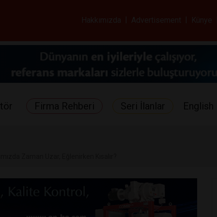
ar ve Sağlık Gazetes
Hakkımızda
|
Advertisement
|
Künye
tör
Firma Rehberi
Seri İlanlar
English 
ımızda Zaman Uzar, Eğlenirken Kısalır?