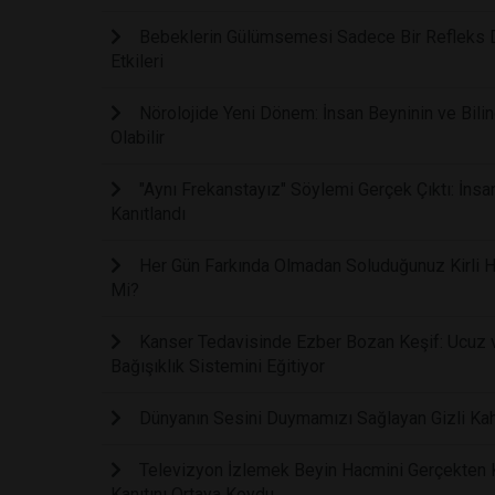
Bebeklerin Gülümsemesi Sadece Bir Refleks De
Etkileri
Nörolojide Yeni Dönem: İnsan Beyninin ve Bilinc
Olabilir
"Aynı Frekanstayız" Söylemi Gerçek Çıktı: İnsa
Kanıtlandı
Her Gün Farkında Olmadan Soluduğunuz Kirli Ha
Mi?
Kanser Tedavisinde Ezber Bozan Keşif: Ucuz ve
Bağışıklık Sistemini Eğitiyor
Dünyanın Sesini Duymamızı Sağlayan Gizli Kah
Televizyon İzlemek Beyin Hacmini Gerçekten Kü
Kanıtını Ortaya Koydu