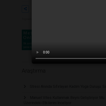
Etiketler
#zaman algısı
#sıkılma
#
Toplam Görüntülenme 1137
Araştırma
Stresi Anında Sıfırlayan Kadim Yoga Duruşu: Sa
Manuel Vites Kullanmak Beyni Geliştiriyor Mu: 
Üzerindeki Etkilerini İnceliyor