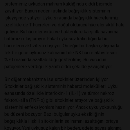
sistemimiz uykudan mahrum kaldığında ciddi biçimde
zayıflıyor. Bunun nedeni aslında bağışıklık sisteminin
işleyişinde yatıyor. Uyku sırasında bağışıklık hücrelerimiz
özellikle de T hücreleri ve doğal öldürücü hücreler aktif hale
geliyor. Bu hücreler virüs ve bakterilere karşı ilk savunma
hattımızı oluşturuyor. Fakat uykusuz kalındığında bu
hücrelerin aktivitesi düşüyor. Örneğin bir başka çalışmada
tek bir gece uykusuz kalmanın bile NK hücre aktivitesini
%70 oranında azaltabildiği gösterilmiş. Bu vücudun
patojenlere verdiği ilk yanıtı ciddi şekilde yavaşlatıyor.
Bir diğer mekanizma ise sitokinler üzerinden işliyor.
Sitokinler bağışıklık sisteminin haberci molekülleri. Uyku
esnasında özellikle interlökin-1 (IL-1) ve tümör nekroz
faktörü-alfa (TNF-α) gibi sitokinler artıyor ve bağışıklık
sistemini enfeksiyonlara hazırlıyor. Ancak uyku yoksunluğu
bu düzeni bozuyor. Bazı bulgular uyku eksikliğinin
bağışıklıkla ilişkili sitokinlerin salınımını azalttığını ortaya
koyuyor. Yani uykusuz kalan bir beden, adeta savaş alanına