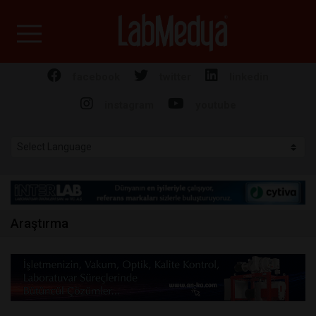
Labmedya - Laboratuv
facebook
twitter
linkedin
instagram
youtube
Araştırma