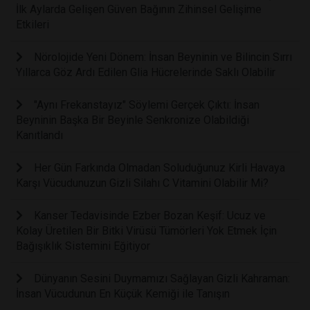
İlk Aylarda Gelişen Güven Bağının Zihinsel Gelişime
Etkileri
Nörolojide Yeni Dönem: İnsan Beyninin ve Bilincin Sırrı
Yıllarca Göz Ardı Edilen Glia Hücrelerinde Saklı Olabilir
"Aynı Frekanstayız" Söylemi Gerçek Çıktı: İnsan
Beyninin Başka Bir Beyinle Senkronize Olabildiği
Kanıtlandı
Her Gün Farkında Olmadan Soluduğunuz Kirli Havaya
Karşı Vücudunuzun Gizli Silahı C Vitamini Olabilir Mi?
Kanser Tedavisinde Ezber Bozan Keşif: Ucuz ve
Kolay Üretilen Bir Bitki Virüsü Tümörleri Yok Etmek İçin
Bağışıklık Sistemini Eğitiyor
Dünyanın Sesini Duymamızı Sağlayan Gizli Kahraman:
İnsan Vücudunun En Küçük Kemiği ile Tanışın