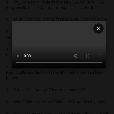
Kötü Kolesterol Tedavisinde İğne Devri Bitiyor: FDA
Dünyanın İlk Günlük Kolesterol Hapına Onay Verdi
KALBİN İHTİYAÇ DUYDUĞU EN ÖNEMLİ YİYECEKLER
×
İnsan Beyninin Kusursuz Savunma Sistemi: Kafatası
ve Zarların Bilinmeyen Koruyucu Kalkanı
Günde Fazladan Yarım Saat Ekran Süresi Bebeklerde
Konuşma Gecikmesi Riskini Yüzde 49 Artırıyor
Pankreas Kanserinde Tarihi Dönüm Noktası: Yeni
Nesil Akıllı Hap Hastaların Hayatta Kalma Süresini İkiye
Katladı
CIA'nin Gizli Deneyi: Zihin Neler Yapabilir?
Uyku Eğitimi mi, Stres Eğitimi mi? Nörobilim Uyarıyor
Dünya Nüfusunun Sadece Yüzde 2'sinde Bulunan Yeşil