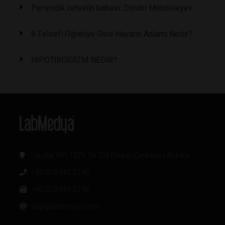
Periyodik cetvelin babası: Dimitri Mendeleyev
8 Felsefi Öğretiye Göre Hayatın Anlamı Nedir?
HİPOTİROİDİZM NEDİR?
Oğuzlar Mh. 1374. Sk 2/4 Balgat, Çankaya / Ankara
+90 312 342 22 45
+90 312 342 22 46
bilgi@labmedya.com