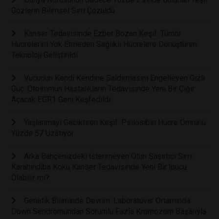
Gözlerin Bilimsel Sırrı Çözüldü
Kanser Tedavisinde Ezber Bozan Keşif: Tümör
Hücrelerini Yok Etmeden Sağlıklı Hücrelere Dönüştüren
Teknoloji Geliştirildi
Vücudun Kendi Kendine Saldırmasını Engelleyen Gizli
Güç: Otoimmün Hastalıkların Tedavisinde Yeni Bir Çığır
Açacak EGR1 Geni Keşfedildi
Yaşlanmayı Geciktiren Keşif: Psilosibin Hücre Ömrünü
Yüzde 57 Uzatıyor
Arka Bahçenizdeki İstenmeyen Otun Şaşırtıcı Sırrı:
Karahindiba Kökü Kanser Tedavisinde Yeni Bir İpucu
Olabilir mi?
Genetik Biliminde Devrim: Laboratuvar Ortamında
Down Sendromundan Sorumlu Fazla Kromozom Başarıyla