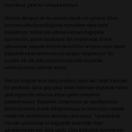
hazırlıksız çıkan bir orduya benziyor.
Hormon dengesi de bu süreçte büyük rol oynuyor. Stres
hormonu uyku bozulduğunda normalden daha fazla
salgılanıyor. Kortizolün yüksek kalması bağışıklık
hücrelerinin işlevini baskılıyor. Bir incelemede, kronik
uykusuzluk yaşayan bireylerde kortizol artışının uzun vadeli
bağışıklık baskılanmasına yol açtığını vurgulanıyor. Bu
yüzden sık sık uyku düzeni bozuk olan kişilerde
enfeksiyonlara yatkınlık artıyor.
Tüm bu bulgular bize şunu söylüyor, uyku lüks değil biyolojik
bir gereklilik. Gece geç yatıp erken kalkmayı alışkanlık haline
getirdiğimizde yalnızca ertesi günkü enerjimizi
kaybetmiyoruz. Bağışıklık sistemimizi de zayıflatıyoruz.
Enfeksiyonlara, kronik iltihaplanmaya ve hatta uzun vadede
metabolik hastalıklara davetiye çıkarıyoruz. Toparlayacak
olursak uykusuzluk ve bağışıklık arasındaki ilişki
sandığımızdan çok daha güçlü. Uyku bağışıklık hücrelerinin