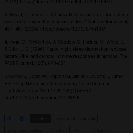
(2012).
https://doi.org/10.1007/s00424-011-1044-0
3. Bryant, P., Trinder, J. & Curtis, N. Sick and tired: does sleep
have a vital role in the immune system?. Nat Rev Immunol 4,
457–467 (2004).
https://doi.org/10.1038/nri1369
4. Irwin, M., McClintick, J., Costlow, C., Fortner, M., White, J.,
& Gillin, J. C. (1996). Partial night sleep deprivation reduces
natural killer and celhdar immune responses in humans. The
FASEB journal, 10(5), 643-653.
5. Cohen S, Doyle WJ, Alper CM, Janicki-Deverts D, Turner
RB. Sleep Habits and Susceptibility to the Common
Cold. Arch Intern Med. 2009;169(1):62–67.
doi:10.1001/archinternmed.2008.505
Etiketler
#uyku bilimi araştırmaları
#uyku geçiş bozukluğu
#araştırma
#bilim
#uykusuzluk